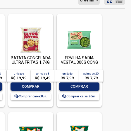
Ordenar
BATATA CONGELADA
ERVILHA SADIA
ULTRA FRITAS 1,7KG
VEGTAL 300G CONG
e
2
unidade
acima de
8
unidade
acima de
20
99
R$ 19,99
R$ 19,49
R$ 7,99
R$ 7,79
-
+
-
+
COMPRAR
COMPRAR
Comprar caixa:
8
Comprar caixa:
20