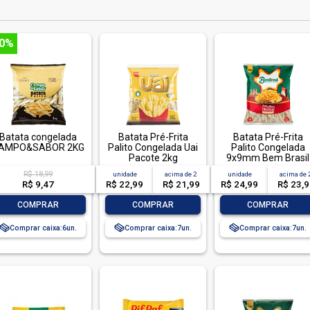
50%
Batata congelada
Batata Pré-Frita
Batata Pré-Frita
AMPO&SABOR 2KG
Palito Congelada Uai
Palito Congelada
Pacote 2kg
9x9mm Bem Brasil
Mais Batata! Pacot
R$ 18,99
unidade
acima de
2
unidade
acima de
2kg
R$ 9,47
R$ 22,99
R$ 21,99
R$ 24,99
R$ 23,
-
+
-
+
-
+
COMPRAR
COMPRAR
COMPRAR
Comprar caixa:
6
Comprar caixa:
7
Comprar caixa:
7