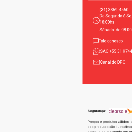
(31) 3369-4560
De Segunda á Sex
18:00hs
Sábado: de 08:00
Fale conosco
SAC
+55 31 974
Canal do DPO
Segurança:
Preços e produtos válidos, 
dos produtos são ilustrativ
estoque no momento em que 