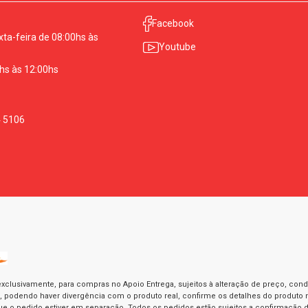
Facebook
ta-feira de 08:00hs às
Youtube
hs às 12:00hs
4 5106
exclusivamente, para compras no Apoio Entrega, sujeitos à alteração de preço, con
as, podendo haver divergência com o produto real, confirme os detalhes do produto n
o pedido estiver em separação. Todos os pedidos estão sujeitos a confirmação d