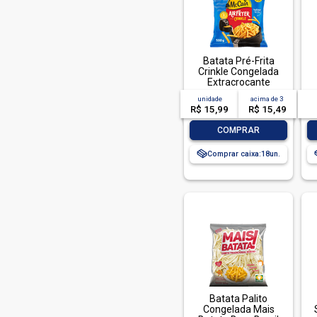
Batata Pré-Frita
Crinkle Congelada
Extracrocante
Clássica McCain
unidade
acima de
3
Pacote 500g
R$ 15,99
R$ 15,49
-
+
COMPRAR
Comprar caixa:
18
Batata Palito
Congelada Mais