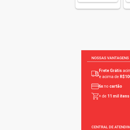
NOSSAS VANTAGENS
Frete Grátis
aci
e acima de
R$10
6x
no
cartão
+ de
11 mil itens
CENTRAL DE ATENDI