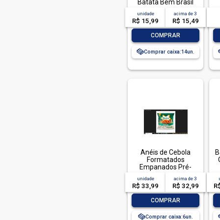
Batata Bem Brasil
1Kg
unidade
acima de
3
R$ 15,99
R$ 15,49
-
+
COMPRAR
Comprar caixa:
14
Anéis de Cebola
B
Formatados
Empanados Pré-
Fritos Congelados
unidade
acima de
3
Bem Brasil Pacote
R$ 33,99
R$ 32,99
R
1,05kg
-
+
COMPRAR
Comprar caixa:
6