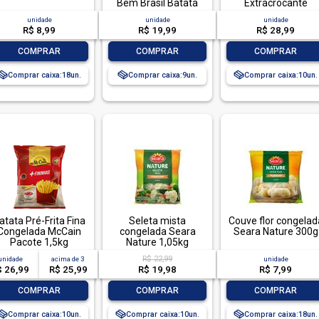
Bem Brasil Batata
Extracrocante
Chic Pacote 1,5kg
McCain Airfryer
unidade
unidade
unidade
Pacote 1,2kg
R$ 8,99
R$ 19,99
R$ 28,99
-
+
-
+
-
+
COMPRAR
COMPRAR
COMPRAR
Comprar caixa:
18
Comprar caixa:
9
Comprar caixa:
10
atata Pré-Frita Fina
Seleta mista
Couve flor congelad
Congelada McCain
congelada Seara
Seara Nature 300g
Pacote 1,5kg
Nature 1,05kg
R$ 22,99
unidade
acima de
3
unidade
$ 26,99
R$ 25,99
R$ 19,98
R$ 7,99
-
+
-
+
-
+
COMPRAR
COMPRAR
COMPRAR
Comprar caixa:
10
Comprar caixa:
10
Comprar caixa:
18