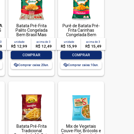
A
Batata Pré-Frita
Purê de Batata Pré-
G
Palito Congelada
Frita Carinhas
Bem Brasil Mais
Congelada Bem
Batata! Pacote 700g
Brasil Pacote 1,05kg
10
unidade
acima de
3
unidade
acima de
3
49
R$ 12,99
R$ 12,49
R$ 15,99
R$ 15,49
-
+
-
+
COMPRAR
COMPRAR
Comprar caixa:
20
Comprar caixa:
10
Batata Pré-Frita
Mix de Vegetais
Tradicional
Couve-Flor, Brócolis e