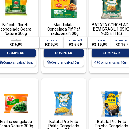
Brócolis florete
Mandiokita
BATATA CONGELAD
congelado Seara
Congelada Pif Paf
BEM BRASIL 1.05 K
Nature 300g
Tradicional 300g
NOISETTES
R$ 7,79
unidade
acima de
3
unidade
acima de
R$ 6,99
R$ 5,79
R$ 5,59
R$ 15,99
R$ 15,
-
+
-
+
-
+
COMPRAR
COMPRAR
COMPRAR
Comprar caixa:
16
Comprar caixa:
10
Comprar caixa:
10
Ervilha congelada
Batata Pré-Frita
Batata Pré-Frita
Seara Nature 300g
Palito Congelada
Fininha Congelada