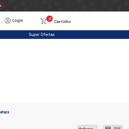
0
Login
Carrinho
Super
Ofertas
etais