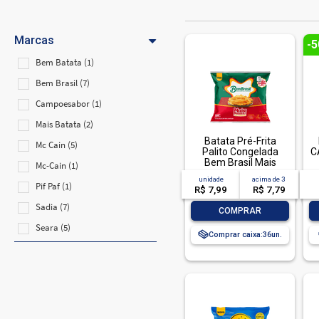
Marcas
-
Bem Batata (1)
Bem Brasil (7)
Campoesabor (1)
Mais Batata (2)
Batata Pré-Frita
Mc Cain (5)
Palito Congelada
C
Bem Brasil Mais
Mc-Cain (1)
Batata! Pacote 400g
unidade
acima de
3
Pif Paf (1)
R$ 7,99
R$ 7,79
Sadia (7)
-
+
COMPRAR
Seara (5)
Comprar caixa:
36
Uai (1)
Ultra Fritas (1)