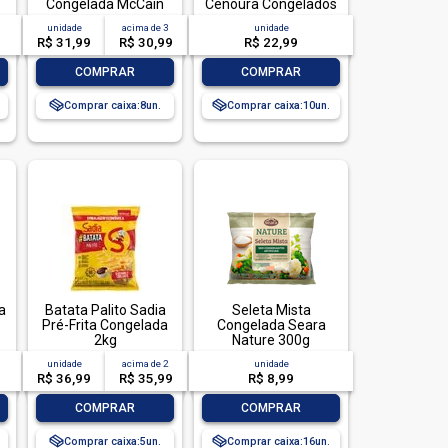
Congelada McCain
Cenoura Congelados
Pacote 2kg
Fresco Sadia Veg&Tal
unidade
acima de
3
unidade
Pacote 1,05kg
R$ 31,99
R$ 30,99
R$ 22,99
-
+
-
+
COMPRAR
COMPRAR
Comprar caixa:
8
Comprar caixa:
10
a
Batata Palito Sadia
Seleta Mista
Pré-Frita Congelada
Congelada Seara
2kg
Nature 300g
unidade
acima de
2
unidade
R$ 36,99
R$ 35,99
R$ 8,99
-
+
-
+
COMPRAR
COMPRAR
Comprar caixa:
5
Comprar caixa:
16