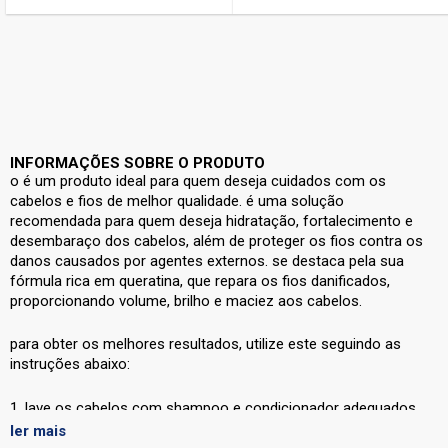
INFORMAÇÕES SOBRE O PRODUTO
o
é um produto ideal para quem deseja cuidados com os
cabelos e fios de melhor qualidade. é uma solução
recomendada para quem deseja hidratação, fortalecimento e
desembaraço dos cabelos, além de proteger os fios contra os
danos causados por agentes externos. se destaca pela sua
fórmula rica em queratina, que repara os fios danificados,
proporcionando volume, brilho e maciez aos cabelos.
para obter os melhores resultados, utilize este
seguindo as
instruções abaixo:
1. lave os cabelos com shampoo e condicionador adequados
para o seu tipo de cabelo. se necessário, utilize um leave-in.
ler mais