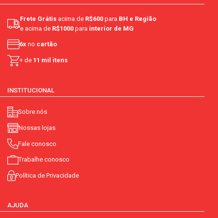
Frete Grátis
acima de
R$600
para
BH e Região
e acima de
R$1000
para
interior de MG
6x
no
cartão
+ de
11 mil itens
INSTITUCIONAL
Sobre nós
Nossas lojas
Fale conosco
Trabalhe conosco
Política de Privacidade
AJUDA