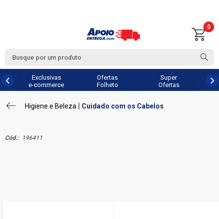
0
Exclusivas
Ofertas
Super
e-commerce
Folheto
Ofertas
Higiene e Beleza
Cuidado com os Cabelos
Cód.:
196411