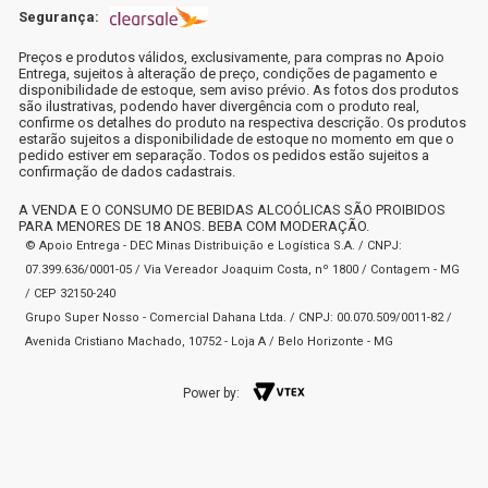
Segurança:
Preços e produtos válidos, exclusivamente, para compras no Apoio
Entrega, sujeitos à alteração de preço, condições de pagamento e
disponibilidade de estoque, sem aviso prévio. As fotos dos produtos
são ilustrativas, podendo haver divergência com o produto real,
confirme os detalhes do produto na respectiva descrição. Os produtos
estarão sujeitos a disponibilidade de estoque no momento em que o
pedido estiver em separação. Todos os pedidos estão sujeitos a
confirmação de dados cadastrais.
A VENDA E O CONSUMO DE BEBIDAS ALCOÓLICAS SÃO PROIBIDOS
PARA MENORES DE 18 ANOS. BEBA COM MODERAÇÃO.
© Apoio Entrega - DEC Minas Distribuição e Logística S.A. / CNPJ:
07.399.636/0001-05 / Via Vereador Joaquim Costa, nº 1800 / Contagem - MG
/ CEP 32150-240
Grupo Super Nosso - Comercial Dahana Ltda. / CNPJ: 00.070.509/0011-82 /
Avenida Cristiano Machado, 10752 - Loja A / Belo Horizonte - MG
Power by: