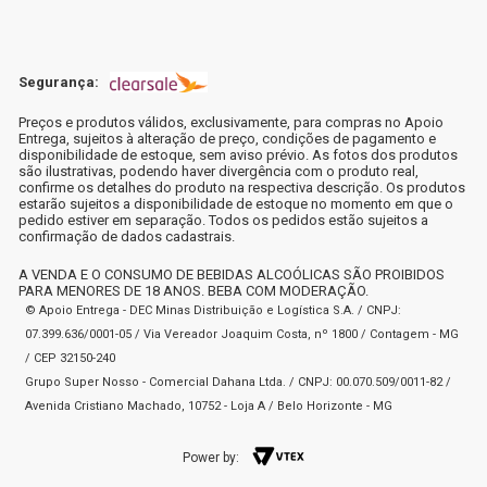
Segurança:
Preços e produtos válidos, exclusivamente, para compras no Apoio
Entrega, sujeitos à alteração de preço, condições de pagamento e
disponibilidade de estoque, sem aviso prévio. As fotos dos produtos
são ilustrativas, podendo haver divergência com o produto real,
confirme os detalhes do produto na respectiva descrição. Os produtos
estarão sujeitos a disponibilidade de estoque no momento em que o
pedido estiver em separação. Todos os pedidos estão sujeitos a
confirmação de dados cadastrais.
A VENDA E O CONSUMO DE BEBIDAS ALCOÓLICAS SÃO PROIBIDOS
PARA MENORES DE 18 ANOS. BEBA COM MODERAÇÃO.
© Apoio Entrega - DEC Minas Distribuição e Logística S.A. / CNPJ:
07.399.636/0001-05 / Via Vereador Joaquim Costa, nº 1800 / Contagem - MG
/ CEP 32150-240
Grupo Super Nosso - Comercial Dahana Ltda. / CNPJ: 00.070.509/0011-82 /
Avenida Cristiano Machado, 10752 - Loja A / Belo Horizonte - MG
Power by: