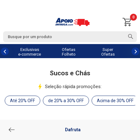
0
Exclusivas
Ofertas
Super
e-commerce
Folheto
Ofertas
Sucos e Chás
Seleção rápida promoções:
Até 20% OFF
de 20% a 30% OFF
Acima de 30% OFF
Dafruta