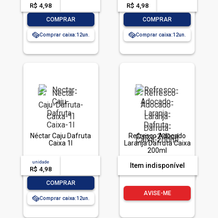
R$ 4,98
-- --,--
un.
R$ 4,98
-- --,--
un.
-
+
-
+
COMPRAR
COMPRAR
Comprar caixa:
12
Comprar caixa:
12
Néctar Caju Dafruta
Refresco Adoçado
Caixa 1l
Laranja Dafruta Caixa
200ml
unidade
acima de
--
Item indisponível
R$ 4,98
-- --,--
un.
-
+
COMPRAR
AVISE-ME
Comprar caixa:
12