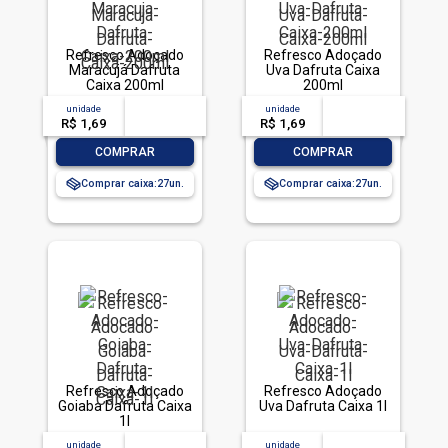
Refresco Adoçado
Refresco Adoçado
Maracujá Dafruta
Uva Dafruta Caixa
Caixa 200ml
200ml
unidade
acima de
--
unidade
acima de
--
R$ 1,69
-- --,--
un.
R$ 1,69
-- --,--
un.
-
+
-
+
COMPRAR
COMPRAR
Comprar caixa:
27
Comprar caixa:
27
Refresco Adoçado
Refresco Adoçado
Goiaba Dafruta Caixa
Uva Dafruta Caixa 1l
1l
unidade
acima de
--
unidade
acima de
--