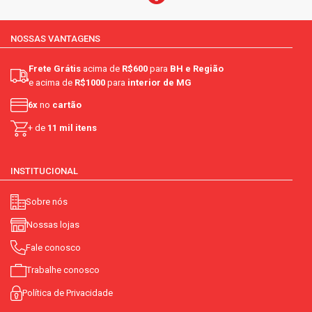
NOSSAS VANTAGENS
Frete Grátis
acima de
R$600
para
BH e Região
e acima de
R$1000
para
interior de MG
6x
no
cartão
+ de
11 mil itens
INSTITUCIONAL
Sobre nós
Nossas lojas
Fale conosco
Trabalhe conosco
Política de Privacidade