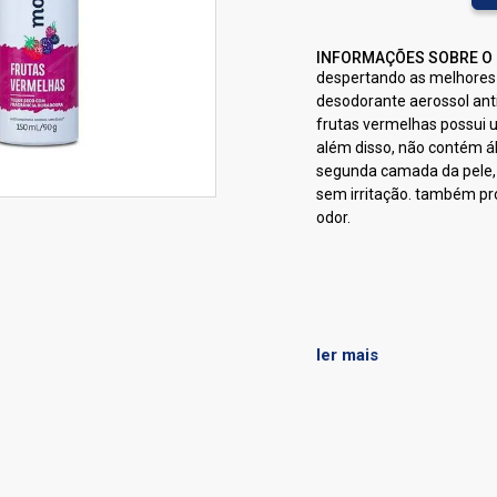
INFORMAÇÕES SOBRE O
despertando as melhores
desodorante aerossol an
frutas vermelhas possui 
além disso, não contém álc
segunda camada da pele, 
sem irritação. também pr
odor.
ler mais