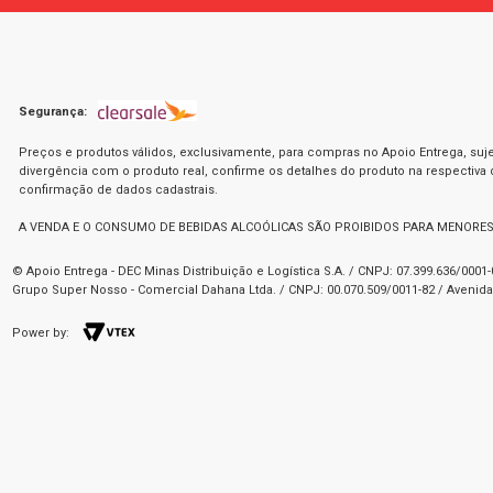
Segurança:
Preços e produtos válidos, exclusivamente, para compras no Apoio Entrega, suje
divergência com o produto real, confirme os detalhes do produto na respectiva
confirmação de dados cadastrais.
A VENDA E O CONSUMO DE BEBIDAS ALCOÓLICAS SÃO PROIBIDOS PARA MENORES
© Apoio Entrega - DEC Minas Distribuição e Logística S.A. / CNPJ: 07.399.636/000
Grupo Super Nosso - Comercial Dahana Ltda. / CNPJ: 00.070.509/0011-82 / Avenida 
Power by: