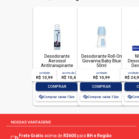
Desodorante
Desodorante Roll-On
N
Aerossol
Giovanna Baby Blue
Desod
Antitranspirante
50ml
Der
Monange Feminino
Cl
unidade
acima de
2
unidade
unidade
Invisível 150ml
R$ 10,99
R$ 10,49
R$ 10,99
R$ 24,
-
+
-
+
-
COMPRAR
COMPRAR
Comprar caixa:
12
Comprar caixa:
12
Comp
NOSSAS VANTAGENS
Frete Grátis
acima de
R$600
para
BH e Região