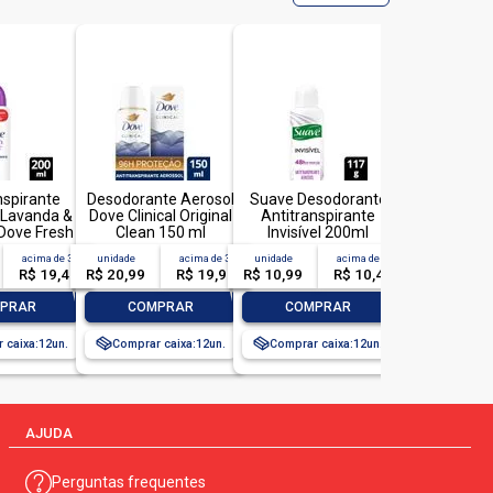
nspirante
Desodorante Aerosol
Suave Desodorante
 Lavanda &
Dove Clinical Original
Antitranspirante
Dove Fresh
Clean 150 ml
Invisível 200ml
0ml Spray
acima de
3
unidade
acima de
3
unidade
acima de
2
R$ 19,49
R$ 20,99
R$ 19,99
R$ 10,99
R$ 10,49
+
-
+
-
+
PRAR
COMPRAR
COMPRAR
 caixa:
12
Comprar caixa:
12
Comprar caixa:
12
AJUDA
Perguntas frequentes