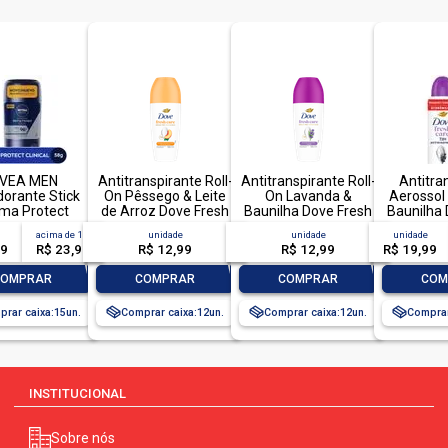
IVEA MEN
Antitranspirante Roll-
Antitranspirante Roll-
Antitra
orante Stick
On Pêssego & Leite
On Lavanda &
Aerossol
ma Protect
de Arroz Dove Fresh
Baunilha Dove Fresh
Baunilha 
inical 58g
Care 50ml
Care 50ml
Care 15
acima de
15
unidade
unidade
unidade
99
R$ 23,99
R$ 12,99
R$ 12,99
R$ 19,99
+
-
+
-
+
-
COMPRAR
COMPRAR
COMPRAR
COM
rar caixa:
15
Comprar caixa:
12
Comprar caixa:
12
Comprar
INSTITUCIONAL
Sobre nós