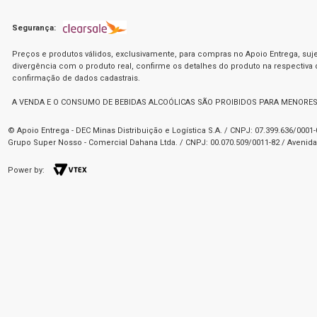
Segurança:
Preços e produtos válidos, exclusivamente, para compras no Apoio Entrega, suje
divergência com o produto real, confirme os detalhes do produto na respectiva
confirmação de dados cadastrais.
A VENDA E O CONSUMO DE BEBIDAS ALCOÓLICAS SÃO PROIBIDOS PARA MENORES
© Apoio Entrega - DEC Minas Distribuição e Logística S.A. / CNPJ: 07.399.636/000
Grupo Super Nosso - Comercial Dahana Ltda. / CNPJ: 00.070.509/0011-82 / Avenida 
Power by: