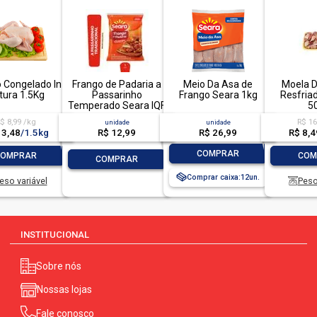
 Congelado In
Frango de Padaria a
Meio Da Asa de
Moela D
tura 1.5Kg
Passarinho
Frango Seara 1kg
Resfria
Temperado Seara IQF
5
1kg
$ 8,99 /kg
R$ 16
unidade
unidade
13,48
/
1.5kg
R$ 8,4
R$ 12,99
R$ 26,99
-
+
+
-
COMPRAR
COMPRAR
COM
-
+
COMPRAR
Comprar caixa:
12
eso variável
Peso
INSTITUCIONAL
Sobre nós
Nossas lojas
Fale conosco