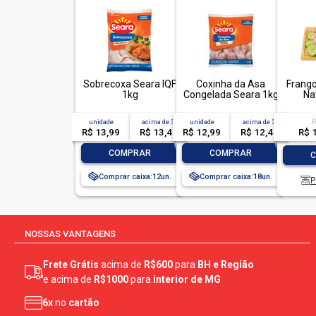
Sobrecoxa Seara IQF
Coxinha da Asa
Frango
1kg
Congelada Seara 1kg
Na
R
unidade
acima de
3
unidade
acima de
3
R$ 
R$ 13,99
R$ 13,49
R$ 12,99
R$ 12,49
-
+
-
+
-
COMPRAR
COMPRAR
Comprar caixa:
12
Comprar caixa:
18
P
NOSSAS VANTAGENS
Frete Grátis
acima de
R$600
para
BH e Região
e acima de
R$1000
para
interior de MG
6x
no
cartão