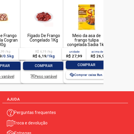
e Frango
Fígado De Frango
Meio da asa de
da Cogran
Congelado 1Kg
frango tulipa
00g
congelada Sadia 1kg
,99 /kg
R$ 6,19 /kg
unidade
acima de
3
9
/
0.5kg
R$ 6,19
/
1kg
R$ 27,99
R$ 26,99
-
+
+
-
+
COMPRAR
PRAR
COMPRAR
Comprar caixa:
8
 variável
Peso variável
AJUDA
Perguntas frequentes
Troca e devolução
Entregas