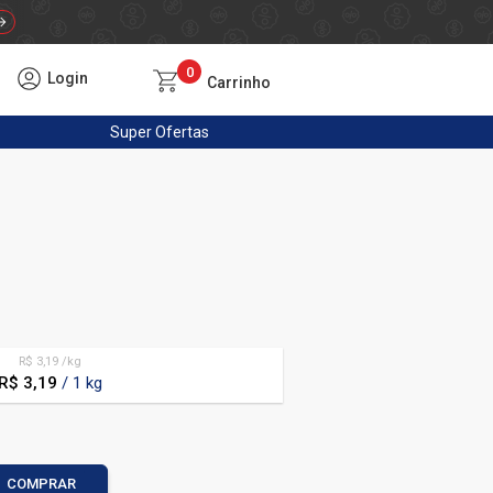
0
Login
Carrinho
Super
Ofertas
R$ 3,19 /kg
R$ 3,19
/ 1 kg
COMPRAR