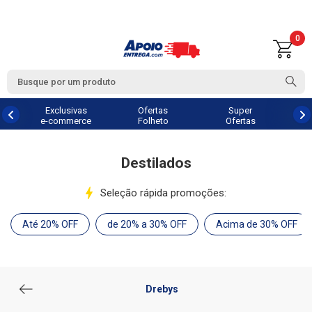
0
Exclusivas
Ofertas
Super
e-commerce
Folheto
Ofertas
Destilados
Seleção rápida promoções:
Até 20% OFF
de 20% a 30% OFF
Acima de 30% OFF
Drebys