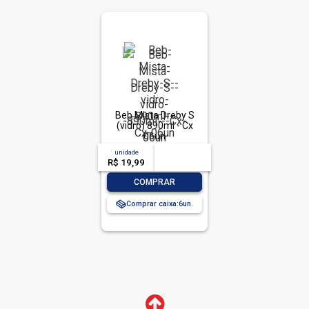
Beb Mista Dreby S
(vidro) 890ml - Cx
06un
unidade
acima de
--
R$ 19,99
-- --,--
un.
-
+
COMPRAR
Comprar caixa:
6