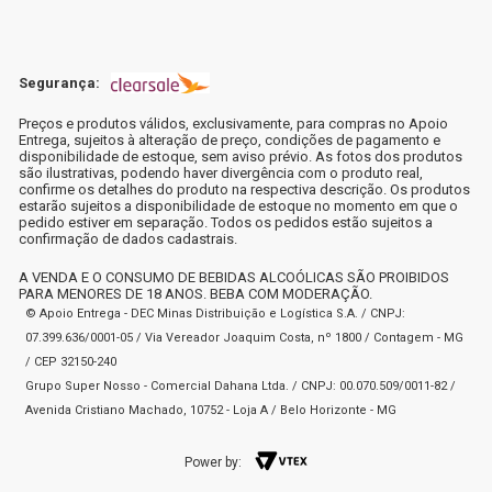
Segurança:
Preços e produtos válidos, exclusivamente, para compras no Apoio
Entrega, sujeitos à alteração de preço, condições de pagamento e
disponibilidade de estoque, sem aviso prévio. As fotos dos produtos
são ilustrativas, podendo haver divergência com o produto real,
confirme os detalhes do produto na respectiva descrição. Os produtos
estarão sujeitos a disponibilidade de estoque no momento em que o
pedido estiver em separação. Todos os pedidos estão sujeitos a
confirmação de dados cadastrais.
A VENDA E O CONSUMO DE BEBIDAS ALCOÓLICAS SÃO PROIBIDOS
PARA MENORES DE 18 ANOS. BEBA COM MODERAÇÃO.
© Apoio Entrega - DEC Minas Distribuição e Logística S.A. / CNPJ:
07.399.636/0001-05 / Via Vereador Joaquim Costa, nº 1800 / Contagem - MG
/ CEP 32150-240
Grupo Super Nosso - Comercial Dahana Ltda. / CNPJ: 00.070.509/0011-82 /
Avenida Cristiano Machado, 10752 - Loja A / Belo Horizonte - MG
Power by: