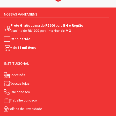
NOSSAS VANTAGENS
Frete Grátis
acima de
R$600
para
BH e Região
e acima de
R$1000
para
interior de MG
6x
no
cartão
+ de
11 mil itens
INSTITUCIONAL
Sobre nós
Nossas lojas
Fale conosco
Trabalhe conosco
Política de Privacidade