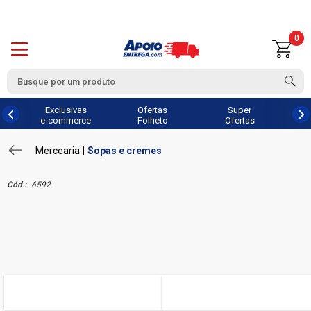
0
Exclusivas
Ofertas
Super
e-commerce
Folheto
Ofertas
Mercearia
Sopas e cremes
Cód.:
6592