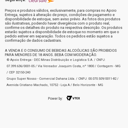
Preços e produtos válidos, exclusivamente, para compras no Apoio
Entrega, sujeitos à alteração de preço, condições de pagamento e
disponibilidade de estoque, sem aviso prévio. As fotos dos produtos
são ilustrativas, podendo haver divergência com o produto real,
confirme os detalhes do produto na respectiva descrição. Os produtos
estarão sujeitos a disponibilidade de estoque no momento em que o
pedido estiver em separação. Todos os pedidos estão sujeitos a
confirmação de dados cadastrais.
A VENDA E O CONSUMO DE BEBIDAS ALCOÓLICAS SÃO PROIBIDOS
PARA MENORES DE 18 ANOS. BEBA COM MODERAÇÃO.
© Apoio Entrega - DEC Minas Distribuição e Logística S.A. / CNPJ:
07.399.636/0001-05 / Via Vereador Joaquim Costa, nº 1800 / Contagem - MG
/ CEP 32150-240
Grupo Super Nosso - Comercial Dahana Ltda. / CNPJ: 00.070.509/0011-82 /
Avenida Cristiano Machado, 10752 - Loja A / Belo Horizonte - MG
Power by: