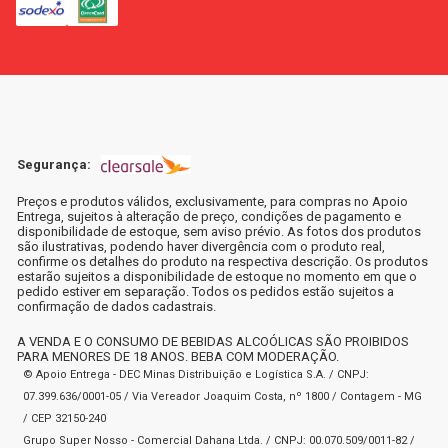
Segurança:
Preços e produtos válidos, exclusivamente, para compras no Apoio
Entrega, sujeitos à alteração de preço, condições de pagamento e
disponibilidade de estoque, sem aviso prévio. As fotos dos produtos
são ilustrativas, podendo haver divergência com o produto real,
confirme os detalhes do produto na respectiva descrição. Os produtos
estarão sujeitos a disponibilidade de estoque no momento em que o
pedido estiver em separação. Todos os pedidos estão sujeitos a
confirmação de dados cadastrais.
A VENDA E O CONSUMO DE BEBIDAS ALCOÓLICAS SÃO PROIBIDOS
PARA MENORES DE 18 ANOS. BEBA COM MODERAÇÃO.
© Apoio Entrega - DEC Minas Distribuição e Logística S.A. / CNPJ:
07.399.636/0001-05 / Via Vereador Joaquim Costa, nº 1800 / Contagem - MG
/ CEP 32150-240
Grupo Super Nosso - Comercial Dahana Ltda. / CNPJ: 00.070.509/0011-82 /