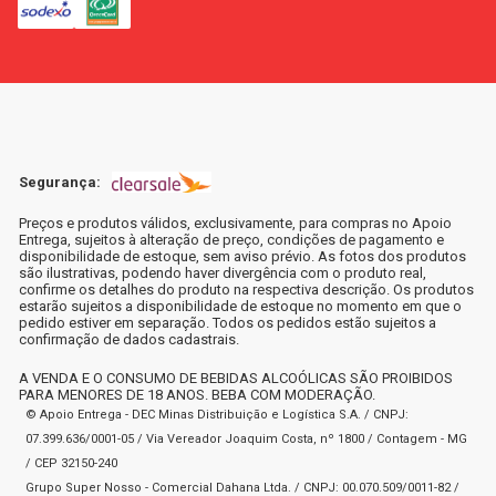
Segurança:
Preços e produtos válidos, exclusivamente, para compras no Apoio
Entrega, sujeitos à alteração de preço, condições de pagamento e
disponibilidade de estoque, sem aviso prévio. As fotos dos produtos
são ilustrativas, podendo haver divergência com o produto real,
confirme os detalhes do produto na respectiva descrição. Os produtos
estarão sujeitos a disponibilidade de estoque no momento em que o
pedido estiver em separação. Todos os pedidos estão sujeitos a
confirmação de dados cadastrais.
A VENDA E O CONSUMO DE BEBIDAS ALCOÓLICAS SÃO PROIBIDOS
PARA MENORES DE 18 ANOS. BEBA COM MODERAÇÃO.
© Apoio Entrega - DEC Minas Distribuição e Logística S.A. / CNPJ:
07.399.636/0001-05 / Via Vereador Joaquim Costa, nº 1800 / Contagem - MG
/ CEP 32150-240
Grupo Super Nosso - Comercial Dahana Ltda. / CNPJ: 00.070.509/0011-82 /