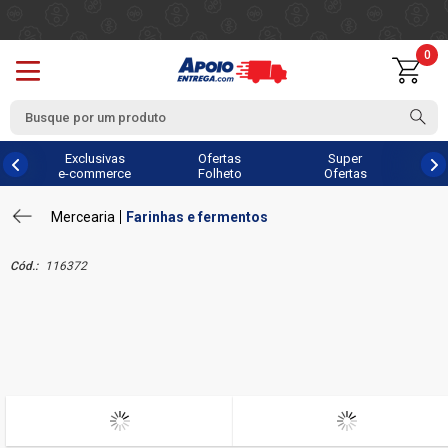
0
Exclusivas
Ofertas
Super
e-commerce
Folheto
Ofertas
Mercearia
Farinhas e fermentos
Cód.:
116372