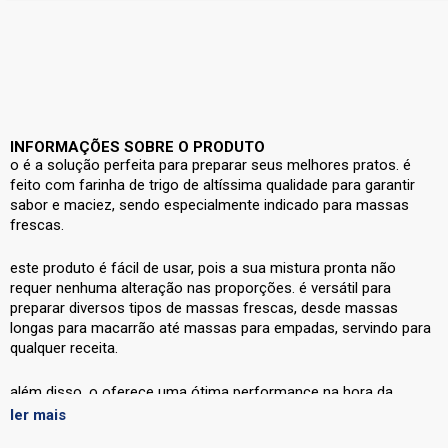
INFORMAÇÕES SOBRE O PRODUTO
o
é a solução perfeita para preparar seus melhores pratos. é
feito com farinha de trigo de altíssima qualidade para garantir
sabor e maciez, sendo especialmente indicado para massas
frescas.
este produto é fácil de usar, pois a sua mistura pronta não
requer nenhuma alteração nas proporções. é versátil para
preparar diversos tipos de massas frescas, desde massas
longas para macarrão até massas para empadas, servindo para
qualquer receita.
além disso, o
oferece uma ótima performance na hora da
preparação, pois possui maior absorção de água e melhor
ler mais
capacidade de unir ingredientes para a massa. é altamente