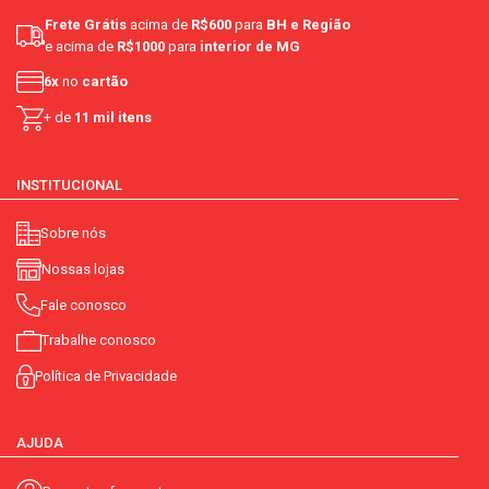
Frete Grátis
acima de
R$600
para
BH e Região
e acima de
R$1000
para
interior de MG
6x
no
cartão
+ de
11 mil itens
INSTITUCIONAL
Sobre nós
Nossas lojas
Fale conosco
Trabalhe conosco
Política de Privacidade
AJUDA