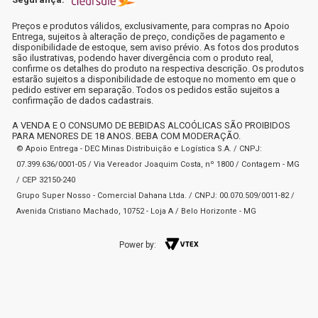
Preços e produtos válidos, exclusivamente, para compras no Apoio
Entrega, sujeitos à alteração de preço, condições de pagamento e
disponibilidade de estoque, sem aviso prévio. As fotos dos produtos
são ilustrativas, podendo haver divergência com o produto real,
confirme os detalhes do produto na respectiva descrição. Os produtos
estarão sujeitos a disponibilidade de estoque no momento em que o
pedido estiver em separação. Todos os pedidos estão sujeitos a
confirmação de dados cadastrais.
A VENDA E O CONSUMO DE BEBIDAS ALCOÓLICAS SÃO PROIBIDOS
PARA MENORES DE 18 ANOS. BEBA COM MODERAÇÃO.
© Apoio Entrega - DEC Minas Distribuição e Logística S.A. / CNPJ:
07.399.636/0001-05 / Via Vereador Joaquim Costa, nº 1800 / Contagem - MG
/ CEP 32150-240
Grupo Super Nosso - Comercial Dahana Ltda. / CNPJ: 00.070.509/0011-82 /
Avenida Cristiano Machado, 10752 - Loja A / Belo Horizonte - MG
Power by: