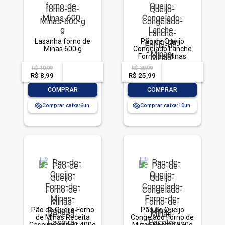
Lasanha forno de
Pão de Queijo
Minas 600 g
Congelado Lanche
Forno de Minas
Pacote 1kg
R$ 10,99
R$ 30,99
acima de
--
acima de
--
R$ 8,99
-- --,--
un.
R$ 25,99
-- --,--
un.
-
+
-
+
COMPRAR
COMPRAR
Comprar caixa:
6
Comprar caixa:
10
Pão de Queijo Forno
Pão de Queijo
de Minas Receita
Congelado Forno de