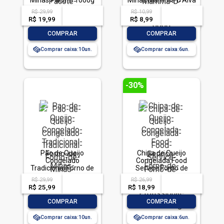
Minas Pacote 1000g
Minas Mamma D'Alva
Pacote 600g
R$ 29,99
R$ 10,99
acima de
--
acima de
--
R$ 19,99
-- --,--
un.
R$ 8,99
-- --,--
un.
-
+
-
+
COMPRAR
COMPRAR
Comprar caixa:
10
Comprar caixa:
6
-30%
Pão de Queijo
Chipa de Queijo
Congelado
Congelada Food
Tradicional Forno de
Service Forno de
Minas Pacote 1kg
Minas Profissional
R$ 29,99
R$ 26,99
acima de
--
acima de
--
Pacote 1kg
R$ 25,99
-- --,--
un.
R$ 18,99
-- --,--
un.
-
+
-
+
COMPRAR
COMPRAR
Comprar caixa:
10
Comprar caixa:
6