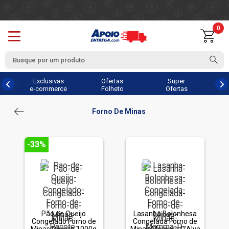
0
Exclusivas
Ofertas
Super
e-commerce
Folheto
Ofertas
Forno De Minas
-33%
Pão de Queijo
Lasanha Bolonhesa
Congelado Forno de
Congelada Forno de