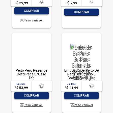
R$ 29,99
-- --,--
un.
R$ 7,99
-- --,--
un.
-
+
COMPRAR
-
+
COMPRAR
Peso variável
Peito Peru Rezende
Embutido De Peito De
Defd Peca S/Osso
Peru Defumado E
1Kg
Cozido Sadia 1Kg
unidade
acima de
--
unidade
acima de
--
R$ 53,99
-- --,--
un.
R$ 41,99
-- --,--
un.
-
+
-
+
COMPRAR
COMPRAR
Peso variável
Peso variável