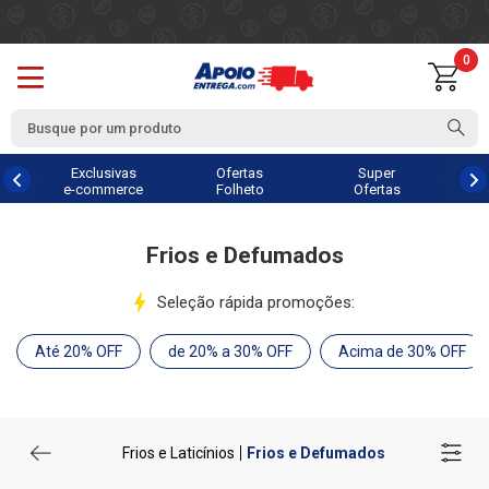
0
Exclusivas
Ofertas
Super
e-commerce
Folheto
Ofertas
Frios e Defumados
Seleção rápida promoções:
Até 20% OFF
de 20% a 30% OFF
Acima de 30% OFF
Frios e Laticínios
Frios e Defumados