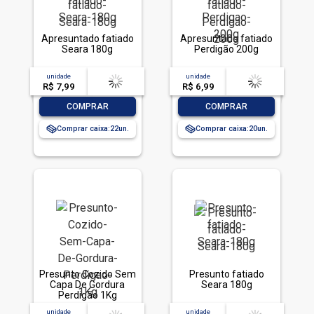
Apresuntado fatiado
Apresuntado fatiado
Seara 180g
Perdigão 200g
unidade
acima de
--
unidade
acima de
--
R$ 7,99
-- --,--
un.
R$ 6,99
-- --,--
un.
-
+
-
+
COMPRAR
COMPRAR
Comprar caixa:
22
Comprar caixa:
20
Presunto Cozido Sem
Presunto fatiado
Capa De Gordura
Seara 180g
Perdigão 1Kg
unidade
acima de
--
unidade
acima de
--