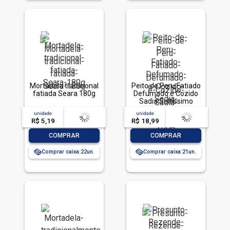
Mortadela tradicional
Peito de Peru Fatiado
fatiada Seara 180g
Defumado e Cozido
Sadia Soltíssimo
200g
unidade
acima de
--
unidade
acima de
--
R$ 5,19
-- --,--
un.
R$ 18,99
-- --,--
un.
-
+
-
+
COMPRAR
COMPRAR
Comprar caixa:
22
Comprar caixa:
21