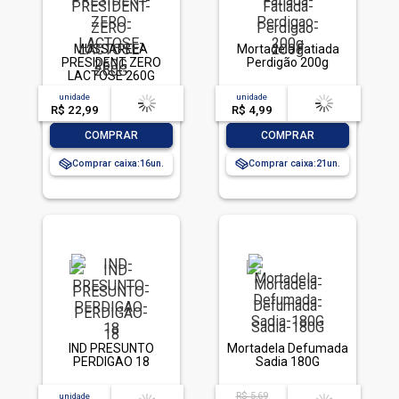
MUSSARELA
Mortadela Fatiada
PRESIDENT ZERO
Perdigão 200g
LACTOSE 260G
unidade
acima de
--
unidade
acima de
--
R$ 22,99
-- --,--
un.
R$ 4,99
-- --,--
un.
-
+
-
+
COMPRAR
COMPRAR
Comprar caixa:
16
Comprar caixa:
21
IND PRESUNTO
Mortadela Defumada
PERDIGAO 18
Sadia 180G
R$ 5,69
unidade
acima de
--
acima de
--