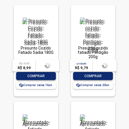
Presunto Cozido
Presunto cozido
Fatiado Sadia 180G
fatiado Perdigão
200g
R$ 9,99
acima de
--
unidade
acima de
--
R$ 8,99
-- --,--
un.
R$ 9,79
-- --,--
un.
-
+
-
+
COMPRAR
COMPRAR
Comprar caixa:
16
Comprar caixa:
20