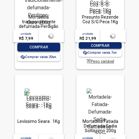
Mortadela
Presunto Rezende
tradicionalmente
Coz S/G Peca 1Kg
defumada Perdigão
Ouro 200g
unidade
acima de
--
unidade
acima de
--
R$ 7,99
-- --,--
un.
R$ 21,99
-- --,--
un.
-
+
COMPRAR
-
+
COMPRAR
Comprar caixa:
7
Comprar caixa:
20
Peso variável
Levíssimo Seara . 1Kg
Mortadela Fatiada
Defumada Sadia
Soltíssimo 200g
unidade
acima de
--
unidade
acima de
--