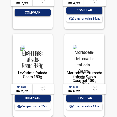
R$ 7,99
-- --,--
un.
R$ 4,99
-- --,--
un.
-
+
COMPRAR
-
+
COMPRAR
Comprar caixa:
16
Levíssimo fatiado
Mortadela defumada
Seara 180g
fatiada Seara
Gourmet 180g
unidade
acima de
--
unidade
acima de
--
R$ 9,79
-- --,--
un.
R$ 6,99
-- --,--
un.
-
+
-
+
COMPRAR
COMPRAR
Comprar caixa:
20
Comprar caixa:
22