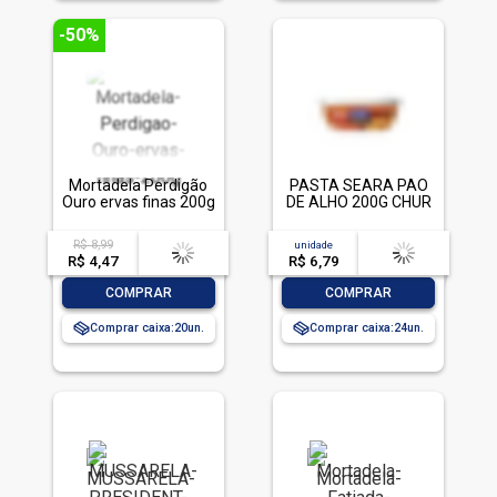
-50%
Mortadela Perdigão
PASTA SEARA PAO
Ouro ervas finas 200g
DE ALHO 200G CHUR
R$ 8,99
acima de
--
unidade
acima de
--
R$ 4,47
-- --,--
un.
R$ 6,79
-- --,--
un.
-
+
-
+
COMPRAR
COMPRAR
Comprar caixa:
20
Comprar caixa:
24