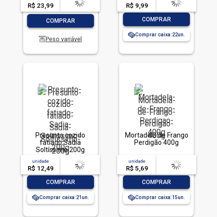
R$ 23,99
-- --,--
un.
R$ 9,99
-- --,--
un.
-
+
-
+
COMPRAR
COMPRAR
Comprar caixa:
22
Peso variável
Presunto cozido
Mortadela de Frango
fatiado Sadia
Perdigão 400g
Soltíssimo 200g
unidade
acima de
--
unidade
acima de
--
R$ 12,49
-- --,--
un.
R$ 5,69
-- --,--
un.
-
+
-
+
COMPRAR
COMPRAR
Comprar caixa:
21
Comprar caixa:
15