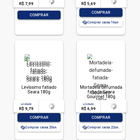
R$ 7,99
-- --,--
un.
R$ 5,69
-- --,--
un.
-
+
COMPRAR
-
+
COMPRAR
Comprar caixa:
16
Levíssimo fatiado
Mortadela defumada
Seara 180g
fatiada Seara
Gourmet 180g
unidade
acima de
--
unidade
acima de
--
R$ 9,79
-- --,--
un.
R$ 6,99
-- --,--
un.
-
+
-
+
COMPRAR
COMPRAR
Comprar caixa:
20
Comprar caixa:
22