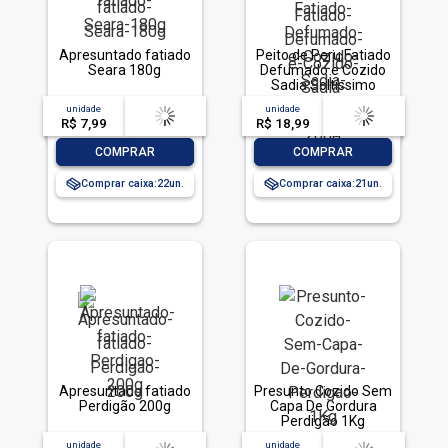
Apresuntado fatiado
Peito de Peru Fatiado
Seara 180g
Defumado e Cozido
Sadia Soltíssimo
200g
unidade
acima de
--
unidade
acima de
--
R$ 7,99
-- --,--
un.
R$ 18,99
-- --,--
un.
-
+
-
+
COMPRAR
COMPRAR
Comprar caixa:
22
Comprar caixa:
21
Apresuntado fatiado
Presunto Cozido Sem
Perdigão 200g
Capa De Gordura
Perdigão 1Kg
unidade
acima de
--
unidade
acima de
--