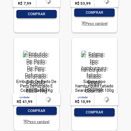
R$ 7,99
-- --,--
un.
R$ 53,99
-- --,--
un.
-
+
COMPRAR
-
+
COMPRAR
Peso variável
Embutido De Peito De
Salame tipo
Peru Defumado E
hamburguês fatiado
Cozido Sadia 1Kg
Seara Gourmet 100g
unidade
acima de
--
unidade
acima de
--
R$ 41,99
-- --,--
un.
R$ 10,99
-- --,--
un.
-
+
COMPRAR
-
+
COMPRAR
Peso variável