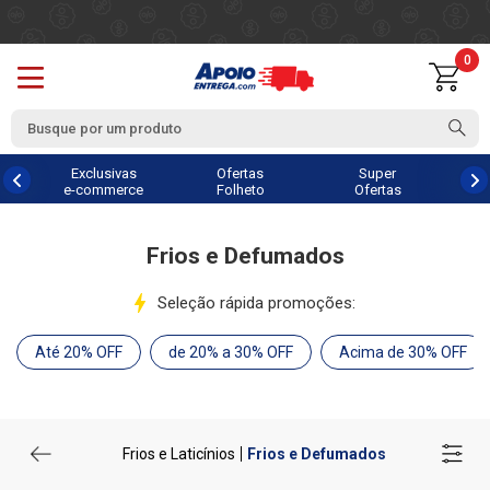
0
Exclusivas
Ofertas
Super
e-commerce
Folheto
Ofertas
Frios e Defumados
Seleção rápida promoções:
Até 20% OFF
de 20% a 30% OFF
Acima de 30% OFF
Frios e Laticínios
Frios e Defumados