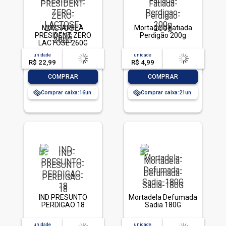
MUSSARELA
Mortadela Fatiada
PRESIDENT ZERO
Perdigão 200g
LACTOSE 260G
unidade
acima de
--
unidade
acima de
--
R$ 22,99
-- --,--
un.
R$ 4,99
-- --,--
un.
-
+
-
+
COMPRAR
COMPRAR
Comprar caixa:
16
Comprar caixa:
21
IND PRESUNTO
Mortadela Defumada
PERDIGAO 18
Sadia 180G
unidade
acima de
--
unidade
acima de
--