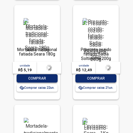
Mortadela tradicional
Presunto cozido
fatiada Seara 180g
fatiado Sadia
Soltíssimo 200g
unidade
acima de
--
unidade
acima de
--
R$ 5,19
-- --,--
un.
R$ 12,49
-- --,--
un.
-
+
-
+
COMPRAR
COMPRAR
Comprar caixa:
22
Comprar caixa:
21