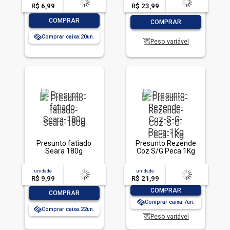
R$ 6,99
-- --,--
un.
R$ 23,99
-- --,--
un.
-
+
-
+
COMPRAR
COMPRAR
Comprar caixa:
20
Peso variável
Presunto fatiado
Presunto Rezende
Seara 180g
Coz S/G Peca 1Kg
unidade
acima de
--
unidade
acima de
--
R$ 9,99
-- --,--
un.
R$ 21,99
-- --,--
un.
-
+
COMPRAR
-
+
COMPRAR
Comprar caixa:
7
Comprar caixa:
22
Peso variável