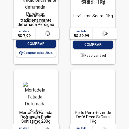
Mortadela
Levíssimo Seara . 1Kg
tradicionalmente
defumada Perdigão
Ouro 200g
unidade
acima de
--
unidade
acima de
--
R$ 7,99
-- --,--
un.
R$ 29,99
-- --,--
un.
-
+
-
+
COMPRAR
COMPRAR
Comprar caixa:
20
Peso variável
Mortadela Fatiada
Peito Peru Rezende
Defumada Sadia
Defd Peca S/Osso
Soltíssimo 200g
1Kg
unidade
acima de
--
unidade
acima de
--