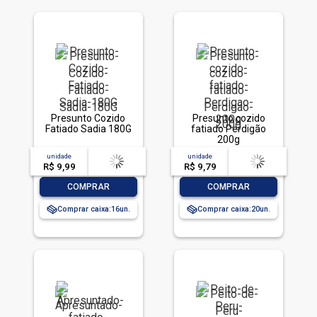
Presunto Cozido
Presunto cozido
Fatiado Sadia 180G
fatiado Perdigão
200g
unidade
acima de
--
unidade
acima de
--
R$ 9,99
-- --,--
un.
R$ 9,79
-- --,--
un.
-
+
-
+
COMPRAR
COMPRAR
Comprar caixa:
16
Comprar caixa:
20