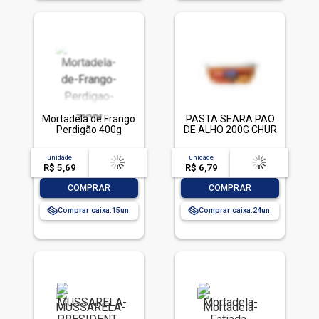
Mortadela de Frango
PASTA SEARA PAO
Perdigão 400g
DE ALHO 200G CHUR
unidade
acima de
--
unidade
acima de
--
R$ 5,69
-- --,--
un.
R$ 6,79
-- --,--
un.
-
+
-
+
COMPRAR
COMPRAR
Comprar caixa:
15
Comprar caixa:
24