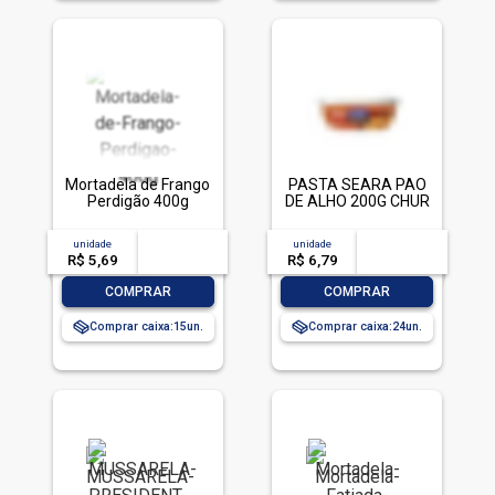
Mortadela de Frango
PASTA SEARA PAO
Perdigão 400g
DE ALHO 200G CHUR
unidade
acima de
--
unidade
acima de
--
R$ 5,69
-- --,--
un.
R$ 6,79
-- --,--
un.
-
+
-
+
COMPRAR
COMPRAR
Comprar caixa:
15
Comprar caixa:
24