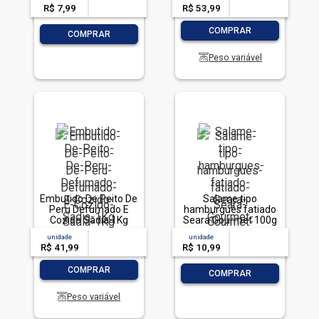
R$ 7,99
-- --,--
un.
R$ 53,99
-- --,--
un.
-
+
COMPRAR
-
+
COMPRAR
Peso variável
Embutido De Peito De
Salame tipo
Peru Defumado E
hamburguês fatiado
Cozido Sadia 1Kg
Seara Gourmet 100g
unidade
acima de
--
unidade
acima de
--
R$ 41,99
-- --,--
un.
R$ 10,99
-- --,--
un.
-
+
COMPRAR
-
+
COMPRAR
Peso variável