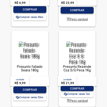
R$ 6,99
-- --,--
un.
R$ 23,99
-- --,--
un.
-
+
-
+
COMPRAR
COMPRAR
Comprar caixa:
20
Peso variável
Presunto fatiado
Presunto Rezende
Seara 180g
Coz S/G Peca 1Kg
unidade
acima de
--
unidade
acima de
--
R$ 9,99
-- --,--
un.
R$ 21,99
-- --,--
un.
-
+
COMPRAR
-
+
COMPRAR
Comprar caixa:
7
Comprar caixa:
22
Peso variável