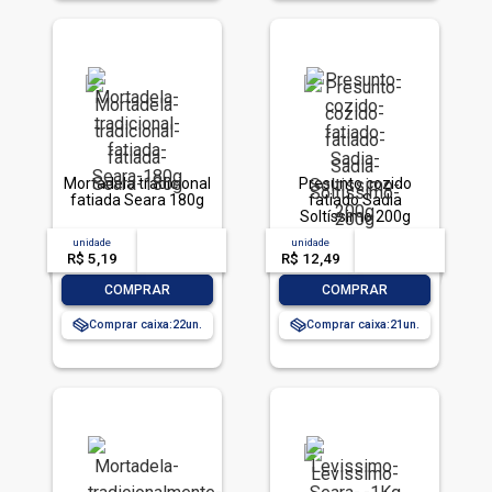
Mortadela tradicional
Presunto cozido
fatiada Seara 180g
fatiado Sadia
Soltíssimo 200g
unidade
acima de
--
unidade
acima de
--
R$ 5,19
-- --,--
un.
R$ 12,49
-- --,--
un.
-
+
-
+
COMPRAR
COMPRAR
Comprar caixa:
22
Comprar caixa:
21