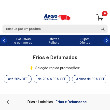
0
Exclusivas
Ofertas
Super
e-commerce
Folheto
Ofertas
Frios e Defumados
Seleção rápida promoções:
Até 20% OFF
de 20% a 30% OFF
Acima de 30% OFF
Frios e Laticínios
Frios e Defumados