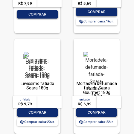
R$ 7,99
-- --,--
un.
R$ 5,69
-- --,--
un.
-
+
COMPRAR
-
+
COMPRAR
Comprar caixa:
16
Levíssimo fatiado
Mortadela defumada
Seara 180g
fatiada Seara
Gourmet 180g
unidade
acima de
--
unidade
acima de
--
R$ 9,79
-- --,--
un.
R$ 6,99
-- --,--
un.
-
+
-
+
COMPRAR
COMPRAR
Comprar caixa:
20
Comprar caixa:
22