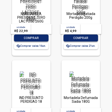
MUSSARELA
Mortadela Fatiada
PRESIDENT ZERO
Perdigão 200g
LACTOSE 260G
unidade
acima de
--
unidade
acima de
--
R$ 22,99
-- --,--
un.
R$ 4,99
-- --,--
un.
-
+
-
+
COMPRAR
COMPRAR
Comprar caixa:
16
Comprar caixa:
21
IND PRESUNTO
Mortadela Defumada
PERDIGAO 18
Sadia 180G
unidade
acima de
--
unidade
acima de
--