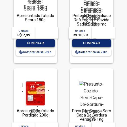
Apresuntado fatiado
Peito de Peru Fatiado
Seara 180g
Defumado e Cozido
Sadia Soltíssimo
200g
unidade
acima de
--
unidade
acima de
--
R$ 7,99
-- --,--
un.
R$ 18,99
-- --,--
un.
-
+
-
+
COMPRAR
COMPRAR
Comprar caixa:
22
Comprar caixa:
21
Apresuntado fatiado
Presunto Cozido Sem
Perdigão 200g
Capa De Gordura
Perdigão 1Kg
unidade
acima de
--
unidade
acima de
--