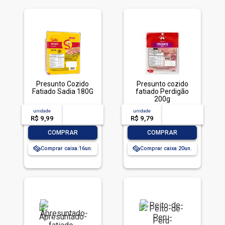
Presunto Cozido
Presunto cozido
Fatiado Sadia 180G
fatiado Perdigão
200g
unidade
acima de
--
unidade
acima de
--
R$ 9,99
-- --,--
un.
R$ 9,79
-- --,--
un.
-
+
-
+
COMPRAR
COMPRAR
Comprar caixa:
16
Comprar caixa:
20