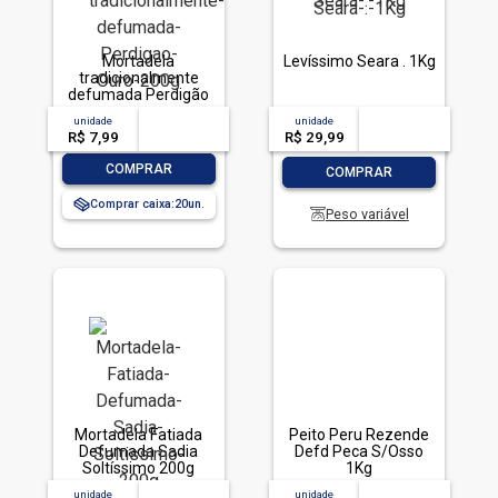
Mortadela
Levíssimo Seara . 1Kg
tradicionalmente
defumada Perdigão
Ouro 200g
unidade
acima de
--
unidade
acima de
--
R$ 7,99
-- --,--
un.
R$ 29,99
-- --,--
un.
-
+
-
+
COMPRAR
COMPRAR
Comprar caixa:
20
Peso variável
Mortadela Fatiada
Peito Peru Rezende
Defumada Sadia
Defd Peca S/Osso
Soltíssimo 200g
1Kg
unidade
acima de
--
unidade
acima de
--