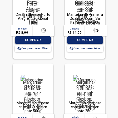
Cream Cheese Porto
Manteiga de Primeira
Alegre Tradicional
Qualidade com Sal
150g
Itambé Pote 200g
unidade
acima de
--
unidade
acima de
--
R$ 8,99
-- --,--
un.
R$ 11,99
-- --,--
un.
-
+
-
+
COMPRAR
COMPRAR
Comprar caixa:
20
Comprar caixa:
24
Margarina cremosa
Margarina cremosa
com sal Claybom
com sal Claybom
pote 500g
pote 250g
unidade
acima de
--
unidade
acima de
--