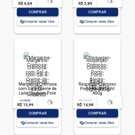
R$ 6,69
-- --,--
un.
R$ 3,89
-- --,--
un.
-
+
-
+
COMPRAR
COMPRAR
Comprar caixa:
12
Comprar caixa:
24
Margarina Cremosa
Requeijão Cremoso
com Sal e Creme de
Porto Alegre Light
Leite Claybom Pote
400g
1kg
R$ 16,49
unidade
acima de
--
acima de
--
R$ 13,99
-- --,--
un.
R$ 14,98
-- --,--
un.
-
+
-
+
COMPRAR
COMPRAR
Comprar caixa:
6
Comprar caixa:
24