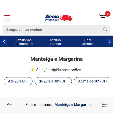
0
Exclusivas
Ofertas
Super
e-commerce
Folheto
Ofertas
Manteiga e Margarina
Seleção rápida promoções:
Até 20% OFF
de 20% a 30% OFF
Acima de 30% OFF
Frios e Laticínios
Manteiga e Margarina