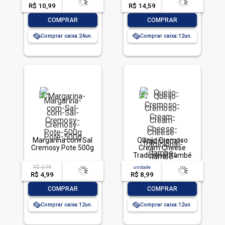
R$ 10,99
-- --,--
un.
R$ 14,59
-- --,--
un.
-
+
-
+
COMPRAR
COMPRAR
Comprar caixa:
24
Comprar caixa:
12
Margarina com Sal
Queijo Cremoso
Cremosy Pote 500g
Cream Cheese
Tradicional Itambé
Pote 150g
R$ 6,99
acima de
--
unidade
acima de
--
R$ 4,99
-- --,--
un.
R$ 8,99
-- --,--
un.
-
+
-
+
COMPRAR
COMPRAR
Comprar caixa:
12
Comprar caixa:
12