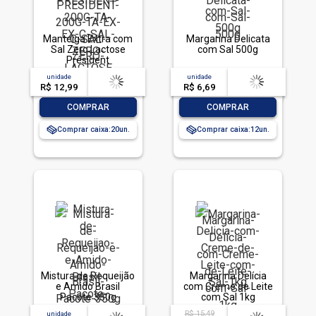
Manteiga Extra com
Margarina Delicata
Sal Zero Lactose
com Sal 500g
Président
Gastronomique 200g
unidade
acima de
--
unidade
acima de
--
R$ 12,99
-- --,--
un.
R$ 6,69
-- --,--
un.
-
+
-
+
COMPRAR
COMPRAR
Comprar caixa:
20
Comprar caixa:
12
Mistura de Requeijão
Margarina Delícia
e Amido Brasil
com Creme de Leite
Pacote 350g
com Sal 1kg
R$ 15,49
unidade
acima de
--
acima de
--