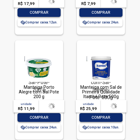
R$ 17,99
-- --,--
un.
R$ 7,99
-- --,--
un.
-
+
-
+
COMPRAR
COMPRAR
Comprar caixa:
12
Comprar caixa:
24
Manteiga Porto
Manteiga com Sal de
Alegre com Sal Pote
Primeira Qualidade
200 g
Itambé Pote 500g
unidade
acima de
--
unidade
acima de
--
R$ 11,99
-- --,--
un.
R$ 25,99
-- --,--
un.
-
+
-
+
COMPRAR
COMPRAR
Comprar caixa:
24
Comprar caixa:
10