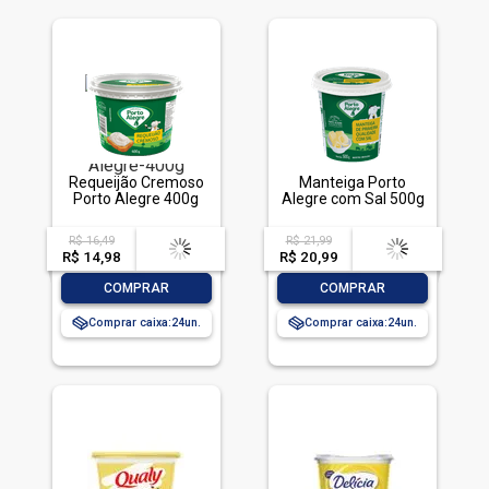
Requeijão Cremoso
Manteiga Porto
Porto Alegre 400g
Alegre com Sal 500g
R$ 16,49
R$ 21,99
acima de
--
acima de
--
R$ 14,98
-- --,--
un.
R$ 20,99
-- --,--
un.
-
+
-
+
COMPRAR
COMPRAR
Comprar caixa:
24
Comprar caixa:
24