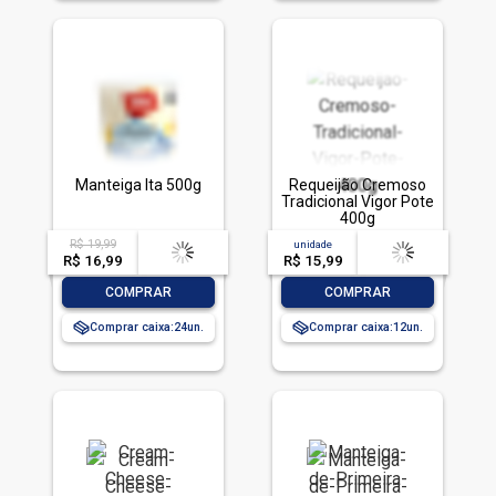
Manteiga Ita 500g
Requeijão Cremoso
Tradicional Vigor Pote
400g
R$ 19,99
acima de
--
unidade
acima de
--
R$ 16,99
-- --,--
un.
R$ 15,99
-- --,--
un.
-
+
-
+
COMPRAR
COMPRAR
Comprar caixa:
24
Comprar caixa:
12