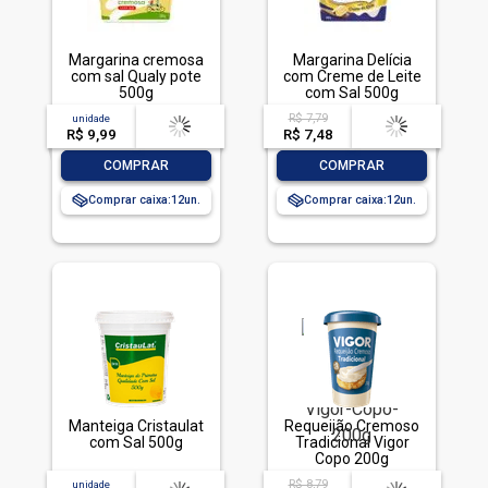
Margarina cremosa
Margarina Delícia
com sal Qualy pote
com Creme de Leite
500g
com Sal 500g
R$ 7,79
unidade
acima de
--
acima de
--
R$ 9,99
-- --,--
un.
R$ 7,48
-- --,--
un.
-
+
-
+
COMPRAR
COMPRAR
Comprar caixa:
12
Comprar caixa:
12
Manteiga Cristaulat
Requeijão Cremoso
com Sal 500g
Tradicional Vigor
Copo 200g
R$ 8,79
unidade
acima de
--
acima de
--