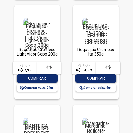
Requeijão Cremoso
Requeijão Cremoso
Light Vigor Copo 200g
Ita 350g
R$ 8,79
R$ 15,99
acima de
--
acima de
--
R$ 7,99
-- --,--
un.
R$ 13,99
-- --,--
un.
-
+
-
+
COMPRAR
COMPRAR
Comprar caixa:
24
Comprar caixa:
6