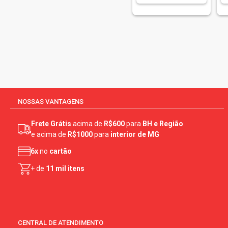
Itambezinho (2)
Itambito (1)
Itambynho (1)
Lactowal (6)
Looney Tunes (2)
Molico (3)
Natural Milk (2)
NOSSAS VANTAGENS
Nescau (1)
Frete Grátis
acima de
R$600
para
BH e Região
Nestle (12)
e acima de
R$1000
para
interior de MG
Ninho (2)
6x
no
cartão
Ninho Fort+ (1)
+ de
11 mil itens
Nolac (3)
Pamplona (4)
Paranaiba (2)
Parmalat (5)
CENTRAL DE ATENDIMENTO