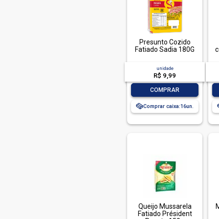
Cemil Chocomil (1)
Cemil Vitamil (2)
Chambinho (1)
Presunto Cozido
Fatiado Sadia 180G
c
Chamyto (3)
Chandelle (1)
unidade
R$ 9,99
Claybom (3)
-
+
COMPRAR
Corpus (2)
Comprar caixa:
16
Creminho (1)
Cremosinho (2)
Cremosy (2)
Cristaulat (7)
Cukin (1)
Dallora (2)
Danette (2)
Queijo Mussarela
M
Danone (15)
Fatiado Président