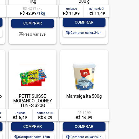
1Kg
200 g
R$ 42,99 /kg
unidade
acima de
3
R$ 42,99
/
1kg
R$ 11,99
R$ 11,49
-
+
-
+
COMPRAR
COMPRAR
Comprar caixa:
24
Peso variável
o
PETIT SUISSE
Manteiga Ita 500g
MORANGO LOONEY
TUNES 320G
R$ 19,99
3
unidade
acima de
18
9
R$ 6,49
R$ 6,29
R$ 16,99
-
+
-
+
COMPRAR
COMPRAR
Comprar caixa:
18
Comprar caixa:
24