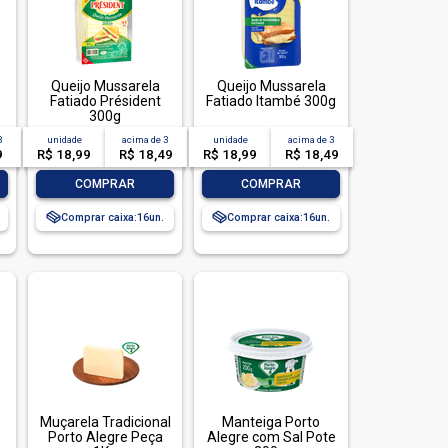
Queijo Mussarela
Queijo Mussarela
Fatiado Président
Fatiado Itambé 300g
300g
3
unidade
acima de
3
unidade
acima de
3
9
R$ 18,99
R$ 18,49
R$ 18,99
R$ 18,49
-
+
-
+
COMPRAR
COMPRAR
Comprar caixa:
16
Comprar caixa:
16
o
Muçarela Tradicional
Manteiga Porto
Porto Alegre Peça
Alegre com Sal Pote