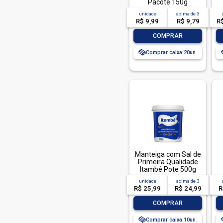
Danone Activia (1)
Pacote 150g
unidade
acima de
3
Danoninho (6)
R$ 9,99
R$ 9,79
R
Danubio (3)
-
+
COMPRAR
Delicata (1)
Comprar caixa:
20
Delicia (4)
Dona Formosa (8)
Doriana (1)
Elege (4)
Entre Rios (1)
Goody (2)
Goody Fruti (1)
Manteiga com Sal de
Ita (6)
Primeira Qualidade
Itambé Pote 500g
Italac (9)
unidade
acima de
3
R$ 25,99
R$ 24,99
R
Itambe (64)
-
+
Itambe (16)
COMPRAR
Itambe Kids (4)
Comprar caixa:
10