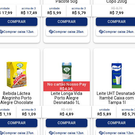
Pacote 50g
Copo 200g
R$ 8,79
unidade
acima de
3
unidade
acima de
3
$ 17,99
R$ 17,49
R$ 5,99
R$ 5,79
R$ 7,99
-
+
-
+
-
+
COMPRAR
COMPRAR
COMPRAR
Comprar caixa:
12
Comprar caixa:
20
Comprar caixa:
24
No cartão Nosso Pay
R$4,39,
Bebida Láctea
Leite Longa Vida
Leite UHT Desnatad
Alegrinho Porto
Porto Alegre
Itambé Caixa com
Alegre Chocolate
Desnatado 1L
Tampa 1l
R$ 4,99
unidade
acima de
3
unidade
acima de
$ 1,19
R$ 1,09
R$ 4,89
R$ 5,89
R$ 5,7
-
+
-
+
-
+
COMPRAR
COMPRAR
COMPRAR
Comprar caixa:
27
Comprar caixa:
12
Comprar caixa:
12