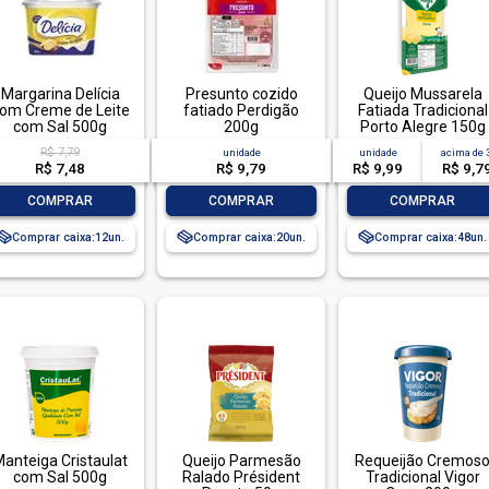
Margarina Delícia
Presunto cozido
Queijo Mussarela
om Creme de Leite
fatiado Perdigão
Fatiada Tradicional
com Sal 500g
200g
Porto Alegre 150g
R$ 7,79
unidade
unidade
acima de
R$ 7,48
R$ 9,79
R$ 9,99
R$ 9,7
-
+
-
+
-
+
COMPRAR
COMPRAR
COMPRAR
Comprar caixa:
12
Comprar caixa:
20
Comprar caixa:
48
anteiga Cristaulat
Queijo Parmesão
Requeijão Cremos
com Sal 500g
Ralado Président
Tradicional Vigor