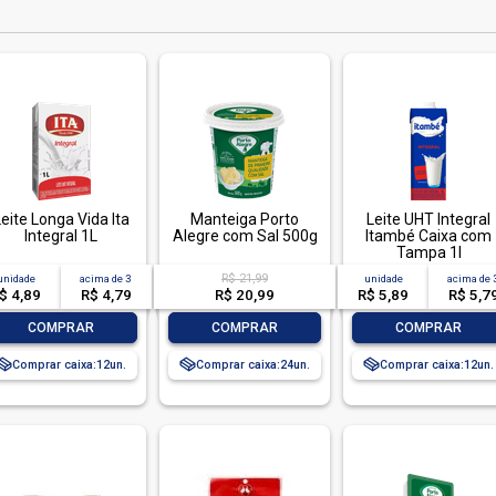
eite Longa Vida Ita
Manteiga Porto
Leite UHT Integral
Integral 1L
Alegre com Sal 500g
Itambé Caixa com
Tampa 1l
R$ 21,99
unidade
acima de
3
unidade
acima de
$ 4,89
R$ 4,79
R$ 20,99
R$ 5,89
R$ 5,7
-
+
-
+
-
+
COMPRAR
COMPRAR
COMPRAR
Comprar caixa:
12
Comprar caixa:
24
Comprar caixa:
12