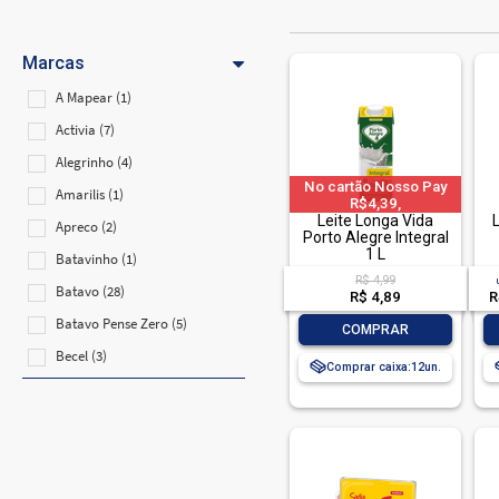
Marcas
A Mapear (1)
Activia (7)
Alegrinho (4)
No cartão Nosso Pay
Amarilis (1)
R$4,39,
Leite Longa Vida
L
Apreco (2)
Porto Alegre Integral
1 L
Batavinho (1)
R$ 4,99
Batavo (28)
R$ 4,89
R
Batavo Pense Zero (5)
-
+
COMPRAR
Becel (3)
Comprar caixa:
12
Brasil (4)
Canto De Minas (3)
Catupiry (1)
Cemil (1)