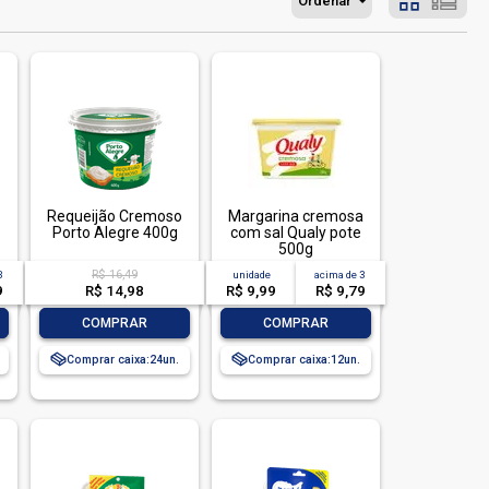
Ordenar
Requeijão Cremoso
Margarina cremosa
Porto Alegre 400g
com sal Qualy pote
500g
R$ 16,49
3
unidade
acima de
3
9
R$ 14,98
R$ 9,99
R$ 9,79
-
+
-
+
COMPRAR
COMPRAR
Comprar caixa:
24
Comprar caixa:
12