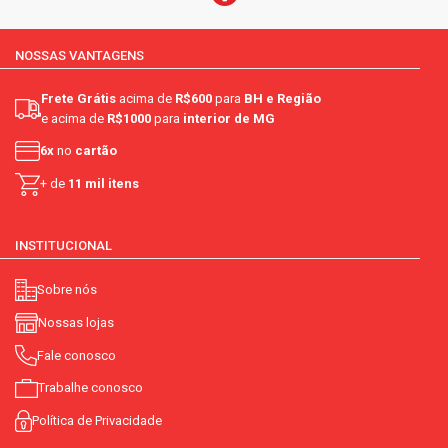
NOSSAS VANTAGENS
Frete Grátis
acima de
R$600
para
BH e Região
e acima de
R$1000
para
interior de MG
6x
no
cartão
+ de
11 mil itens
INSTITUCIONAL
Sobre nós
Nossas lojas
Fale conosco
Trabalhe conosco
Política de Privacidade