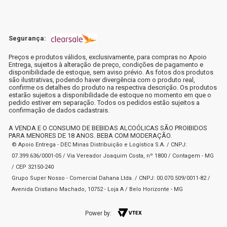
Segurança:
Preços e produtos válidos, exclusivamente, para compras no Apoio
Entrega, sujeitos à alteração de preço, condições de pagamento e
disponibilidade de estoque, sem aviso prévio. As fotos dos produtos
são ilustrativas, podendo haver divergência com o produto real,
confirme os detalhes do produto na respectiva descrição. Os produtos
estarão sujeitos a disponibilidade de estoque no momento em que o
pedido estiver em separação. Todos os pedidos estão sujeitos a
confirmação de dados cadastrais.
A VENDA E O CONSUMO DE BEBIDAS ALCOÓLICAS SÃO PROIBIDOS
PARA MENORES DE 18 ANOS. BEBA COM MODERAÇÃO.
© Apoio Entrega - DEC Minas Distribuição e Logística S.A. / CNPJ:
07.399.636/0001-05 / Via Vereador Joaquim Costa, nº 1800 / Contagem - MG
/ CEP 32150-240
Grupo Super Nosso - Comercial Dahana Ltda. / CNPJ: 00.070.509/0011-82 /
Avenida Cristiano Machado, 10752 - Loja A / Belo Horizonte - MG
Power by: