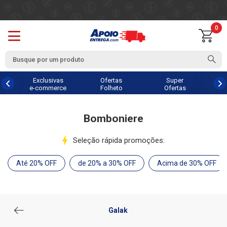
0
Exclusivas
Ofertas
Super
e-commerce
Folheto
Ofertas
Bomboniere
Seleção rápida promoções:
Até 20% OFF
de 20% a 30% OFF
Acima de 30% OFF
Galak