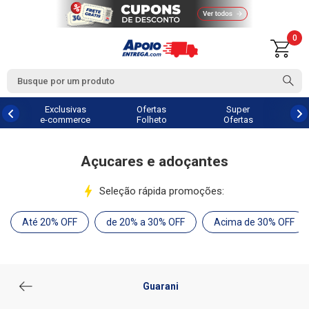
0
Exclusivas
Ofertas
Super
e-commerce
Folheto
Ofertas
Açucares e adoçantes
Seleção rápida promoções:
Até 20% OFF
de 20% a 30% OFF
Acima de 30% OFF
Guarani