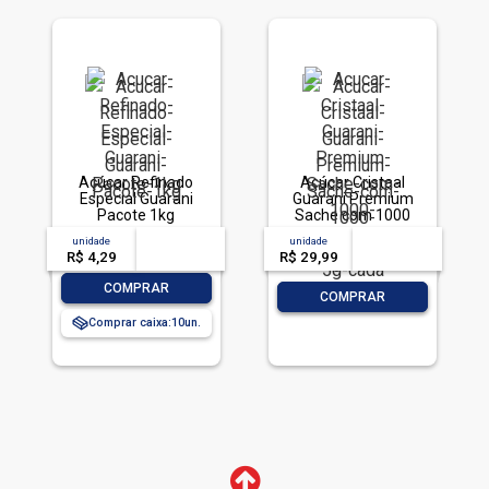
Açúcar Refinado
Açúcar Cristaal
Especial Guarani
Guarani Premium
Pacote 1kg
Sache com 1000
Unidades 5g cada
unidade
acima de
--
unidade
acima de
--
R$ 4,29
-- --,--
un.
R$ 29,99
-- --,--
un.
-
+
COMPRAR
-
+
COMPRAR
Comprar caixa:
10