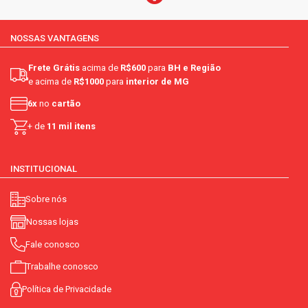
NOSSAS VANTAGENS
Frete Grátis
acima de
R$600
para
BH e Região
e acima de
R$1000
para
interior de MG
6x
no
cartão
+ de
11 mil itens
INSTITUCIONAL
Sobre nós
Nossas lojas
Fale conosco
Trabalhe conosco
Política de Privacidade