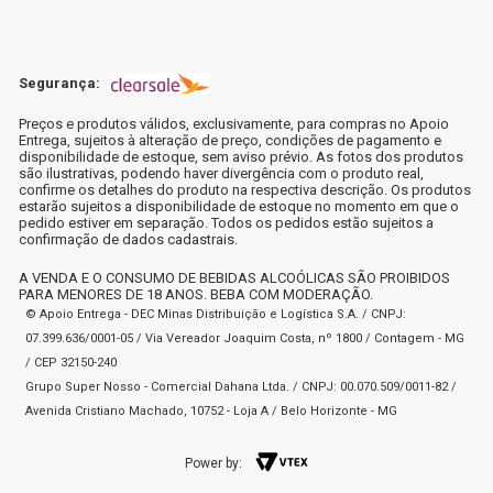
Segurança:
Preços e produtos válidos, exclusivamente, para compras no Apoio
Entrega, sujeitos à alteração de preço, condições de pagamento e
disponibilidade de estoque, sem aviso prévio. As fotos dos produtos
são ilustrativas, podendo haver divergência com o produto real,
confirme os detalhes do produto na respectiva descrição. Os produtos
estarão sujeitos a disponibilidade de estoque no momento em que o
pedido estiver em separação. Todos os pedidos estão sujeitos a
confirmação de dados cadastrais.
A VENDA E O CONSUMO DE BEBIDAS ALCOÓLICAS SÃO PROIBIDOS
PARA MENORES DE 18 ANOS. BEBA COM MODERAÇÃO.
© Apoio Entrega - DEC Minas Distribuição e Logística S.A. / CNPJ:
07.399.636/0001-05 / Via Vereador Joaquim Costa, nº 1800 / Contagem - MG
/ CEP 32150-240
Grupo Super Nosso - Comercial Dahana Ltda. / CNPJ: 00.070.509/0011-82 /
Avenida Cristiano Machado, 10752 - Loja A / Belo Horizonte - MG
Power by: