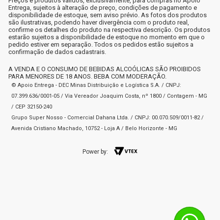
Preços e produtos válidos, exclusivamente, para compras no Apoio
Entrega, sujeitos à alteração de preço, condições de pagamento e
disponibilidade de estoque, sem aviso prévio. As fotos dos produtos
são ilustrativas, podendo haver divergência com o produto real,
confirme os detalhes do produto na respectiva descrição. Os produtos
estarão sujeitos a disponibilidade de estoque no momento em que o
pedido estiver em separação. Todos os pedidos estão sujeitos a
confirmação de dados cadastrais.
A VENDA E O CONSUMO DE BEBIDAS ALCOÓLICAS SÃO PROIBIDOS
PARA MENORES DE 18 ANOS. BEBA COM MODERAÇÃO.
© Apoio Entrega - DEC Minas Distribuição e Logística S.A. / CNPJ:
07.399.636/0001-05 / Via Vereador Joaquim Costa, nº 1800 / Contagem - MG
/ CEP 32150-240
Grupo Super Nosso - Comercial Dahana Ltda. / CNPJ: 00.070.509/0011-82 /
Avenida Cristiano Machado, 10752 - Loja A / Belo Horizonte - MG
Power by: