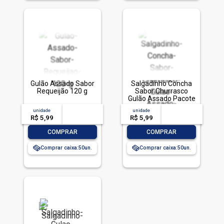
Gulão Assado Sabor
Salgadinho Concha
Requeijão 120 g
Sabor Churrasco
Gulão Assado Pacote
120g
unidade
acima de
--
unidade
acima de
--
R$ 5,99
-- --,--
un.
R$ 5,99
-- --,--
un.
-
+
-
+
COMPRAR
COMPRAR
Comprar caixa:
50
Comprar caixa:
50