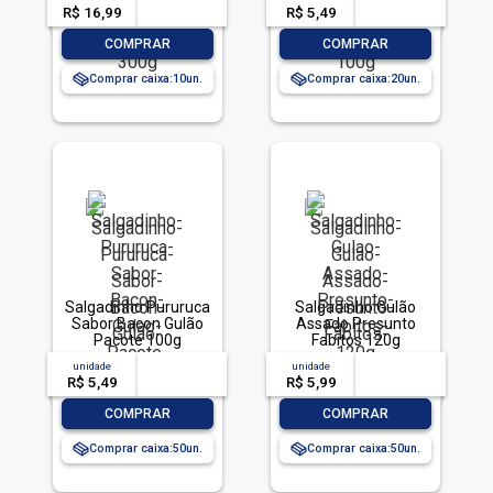
R$ 16,99
-- --,--
un.
R$ 5,49
-- --,--
un.
-
+
-
+
COMPRAR
COMPRAR
Comprar caixa:
10
Comprar caixa:
20
Salgadinho Pururuca
Salgadinho Gulão
Sabor Bacon Gulão
Assado Presunto
Pacote 100g
Fabitos 120g
unidade
acima de
--
unidade
acima de
--
R$ 5,49
-- --,--
un.
R$ 5,99
-- --,--
un.
-
+
-
+
COMPRAR
COMPRAR
Comprar caixa:
50
Comprar caixa:
50