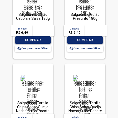
Salgadinho Gulão
Salgadinho Gulão
Cebola e Salsa 180g
Presunto 180g
unidade
acima de
--
unidade
acima de
--
R$ 6,49
-- --,--
un.
R$ 6,49
-- --,--
un.
-
+
-
+
COMPRAR
COMPRAR
Comprar caixa:
50
Comprar caixa:
50
Salgadinho Tortilla
Salgadinho Tortilla
Chips Sabor Queijo
Chips Sabor Queijo
Nacho Gulão Pacote
Nacho Gulão Pacote
300g
100g
unidade
acima de
--
unidade
acima de
--