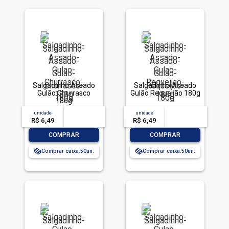
Salgadinho Assado
Salgadinho Assado
Gulão Churrasco
Gulão Requeijão 180g
180g
unidade
acima de
--
unidade
acima de
--
R$ 6,49
-- --,--
un.
R$ 6,49
-- --,--
un.
-
+
-
+
COMPRAR
COMPRAR
Comprar caixa:
50
Comprar caixa:
50