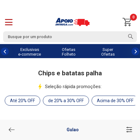
0
Exclusivas
Ofertas
Super
e-commerce
Folheto
Ofertas
Chips e batatas palha
Seleção rápida promoções:
Até 20% OFF
de 20% a 30% OFF
Acima de 30% OFF
Gulao