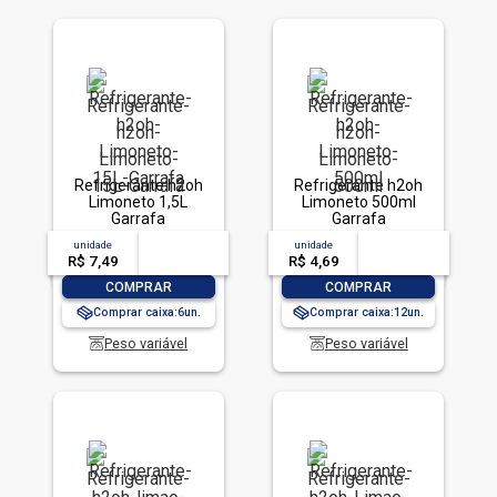
Refrigerante h2oh
Refrigerante h2oh
Limoneto 1,5L
Limoneto 500ml
Garrafa
Garrafa
unidade
acima de
--
unidade
acima de
--
R$ 7,49
-- --,--
un.
R$ 4,69
-- --,--
un.
-
+
-
+
COMPRAR
COMPRAR
Comprar caixa:
6
Comprar caixa:
12
Peso variável
Peso variável