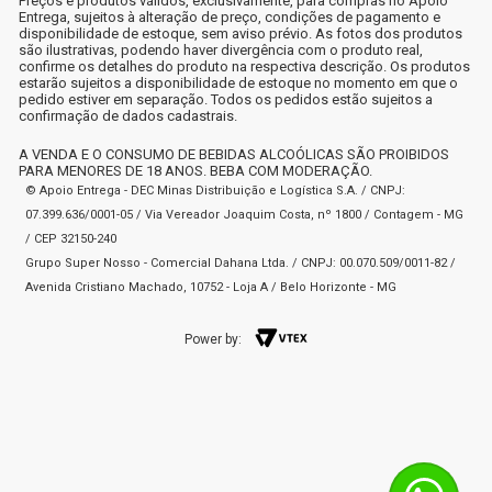
Preços e produtos válidos, exclusivamente, para compras no Apoio
Entrega, sujeitos à alteração de preço, condições de pagamento e
disponibilidade de estoque, sem aviso prévio. As fotos dos produtos
são ilustrativas, podendo haver divergência com o produto real,
confirme os detalhes do produto na respectiva descrição. Os produtos
estarão sujeitos a disponibilidade de estoque no momento em que o
pedido estiver em separação. Todos os pedidos estão sujeitos a
confirmação de dados cadastrais.
A VENDA E O CONSUMO DE BEBIDAS ALCOÓLICAS SÃO PROIBIDOS
PARA MENORES DE 18 ANOS. BEBA COM MODERAÇÃO.
© Apoio Entrega - DEC Minas Distribuição e Logística S.A. / CNPJ:
07.399.636/0001-05 / Via Vereador Joaquim Costa, nº 1800 / Contagem - MG
/ CEP 32150-240
Grupo Super Nosso - Comercial Dahana Ltda. / CNPJ: 00.070.509/0011-82 /
Avenida Cristiano Machado, 10752 - Loja A / Belo Horizonte - MG
Power by: