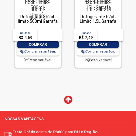
Refrigerante h2oh
Refrigerante h2oh
limão 500ml Garrafa
Limão 1,5L Garrafa
unidade
acima de
--
unidade
acima de
--
R$ 4,69
-- --,--
un.
R$ 7,49
-- --,--
un.
-
+
-
+
COMPRAR
COMPRAR
Comprar caixa:
12
Comprar caixa:
6
Peso variável
Peso variável
NOSSAS VANTAGENS
Frete Grátis
acima de
R$600
para
BH e Região