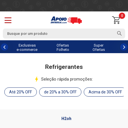
0
Exclusivas
Ofertas
Super
e-commerce
Folheto
Ofertas
Refrigerantes
Seleção rápida promoções:
Até 20% OFF
de 20% a 30% OFF
Acima de 30% OFF
H2oh