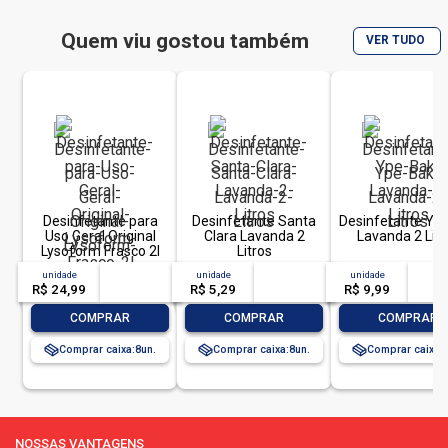
Quem viu gostou também
VER TUDO
Desinfetante para
Desinfetante Santa
Desinfetante Yp
Uso Geral Original
Clara Lavanda 2
Lavanda 2 Litr
Lysoform Frasco 2l
Litros
unidade
acima de
--
unidade
acima de
--
unidade
acim
R$ 24,99
-- --,--
un.
R$ 5,29
-- --,--
un.
R$ 9,99
-- --,
-
+
-
+
-
COMPRAR
COMPRAR
COMPRAR
Comprar caixa:
8
Comprar caixa:
8
Comprar caixa:
NOSSAS VANTAGENS