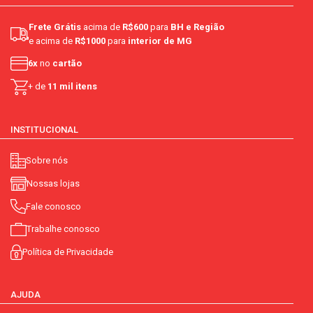
Frete Grátis
acima de
R$600
para
BH e Região
e acima de
R$1000
para
interior de MG
6x
no
cartão
+ de
11 mil itens
INSTITUCIONAL
Sobre nós
Nossas lojas
Fale conosco
Trabalhe conosco
Política de Privacidade
AJUDA