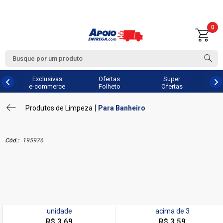
0
Exclusivas
Ofertas
Super
e-commerce
Folheto
Ofertas
Produtos de Limpeza
Para Banheiro
Cód.:
195976
unidade
acima de
3
R$ 3,69
R$ 3,59