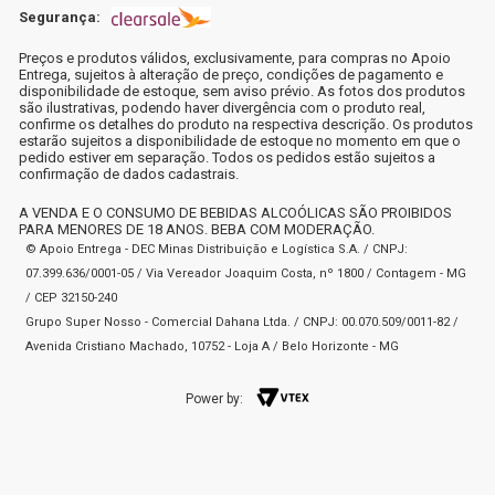
Segurança:
Preços e produtos válidos, exclusivamente, para compras no Apoio
Entrega, sujeitos à alteração de preço, condições de pagamento e
disponibilidade de estoque, sem aviso prévio. As fotos dos produtos
são ilustrativas, podendo haver divergência com o produto real,
confirme os detalhes do produto na respectiva descrição. Os produtos
estarão sujeitos a disponibilidade de estoque no momento em que o
pedido estiver em separação. Todos os pedidos estão sujeitos a
confirmação de dados cadastrais.
A VENDA E O CONSUMO DE BEBIDAS ALCOÓLICAS SÃO PROIBIDOS
PARA MENORES DE 18 ANOS. BEBA COM MODERAÇÃO.
© Apoio Entrega - DEC Minas Distribuição e Logística S.A. / CNPJ:
07.399.636/0001-05 / Via Vereador Joaquim Costa, nº 1800 / Contagem - MG
/ CEP 32150-240
Grupo Super Nosso - Comercial Dahana Ltda. / CNPJ: 00.070.509/0011-82 /
Avenida Cristiano Machado, 10752 - Loja A / Belo Horizonte - MG
Power by: