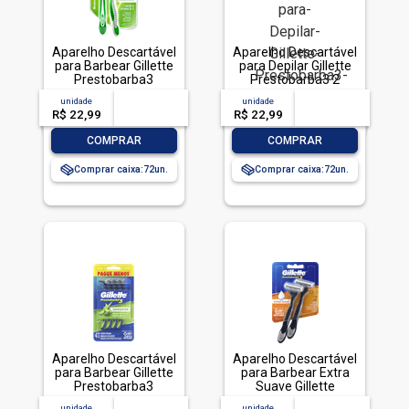
Aparelho Descartável
Aparelho Descartável
para Barbear Gillette
para Depilar Gillette
Prestobarba3
Prestobarba3 2
Sensitive 2 Unidades
Unidades
unidade
acima de
--
unidade
acima de
--
R$ 22,99
-- --,--
un.
R$ 22,99
-- --,--
un.
-
+
-
+
COMPRAR
COMPRAR
Comprar caixa:
72
Comprar caixa:
72
Aparelho Descartável
Aparelho Descartável
para Barbear Gillette
para Barbear Extra
Prestobarba3
Suave Gillette
Sensitive 4 Unidades
Prestobarba3 2
unidade
acima de
--
unidade
acima de
--