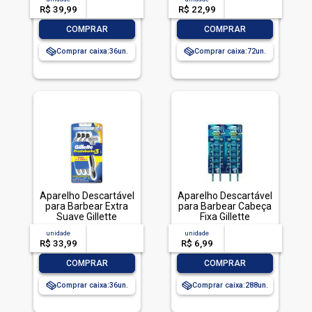
Pague Menos
Unidades
R$ 39,99
-- --,--
un.
R$ 22,99
-- --,--
un.
-
+
-
+
COMPRAR
COMPRAR
Comprar caixa:
36
Comprar caixa:
72
Aparelho Descartável
Aparelho Descartável
para Barbear Extra
para Barbear Cabeça
Suave Gillette
Fixa Gillette
Prestobarba3 4
Prestobarba UltraGrip
unidade
acima de
--
unidade
acima de
--
Unidades Pague
2 Unidades
R$ 33,99
-- --,--
un.
R$ 6,99
-- --,--
un.
Menos
-
+
-
+
COMPRAR
COMPRAR
Comprar caixa:
36
Comprar caixa:
288