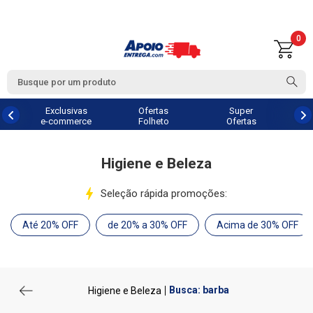
0
Exclusivas
Ofertas
Super
e-commerce
Folheto
Ofertas
Higiene e Beleza
Seleção rápida promoções:
Até 20% OFF
de 20% a 30% OFF
Acima de 30% OFF
Busca: barba
Higiene e Beleza