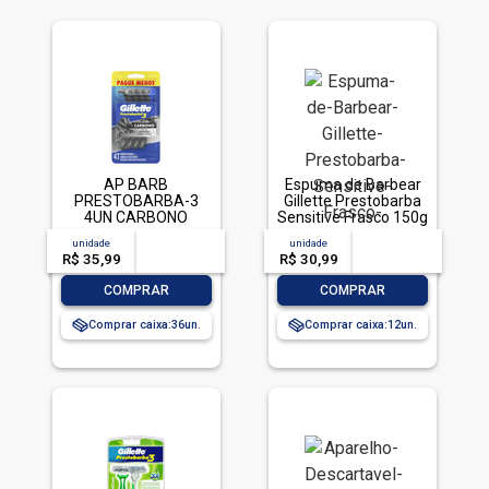
AP BARB
Espuma de Barbear
PRESTOBARBA-3
Gillette Prestobarba
4UN CARBONO
Sensitive Frasco 150g
unidade
acima de
--
unidade
acima de
--
R$ 35,99
-- --,--
un.
R$ 30,99
-- --,--
un.
-
+
-
+
COMPRAR
COMPRAR
Comprar caixa:
36
Comprar caixa:
12