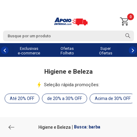
0
Exclusivas
Ofertas
Super
e-commerce
Folheto
Ofertas
Higiene e Beleza
Seleção rápida promoções:
Até 20% OFF
de 20% a 30% OFF
Acima de 30% OFF
Busca: barba
Higiene e Beleza