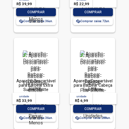
Pague Menos
Unidades
R$ 39,99
-- --,--
un.
R$ 22,99
-- --,--
un.
-
+
-
+
COMPRAR
COMPRAR
Comprar caixa:
36
Comprar caixa:
72
Aparelho Descartável
Aparelho Descartável
para Barbear Extra
para Barbear Cabeça
Suave Gillette
Fixa Gillette
Prestobarba3 4
Prestobarba UltraGrip
unidade
acima de
--
unidade
acima de
--
Unidades Pague
2 Unidades
R$ 33,99
-- --,--
un.
R$ 6,99
-- --,--
un.
Menos
-
+
-
+
COMPRAR
COMPRAR
Comprar caixa:
36
Comprar caixa:
288