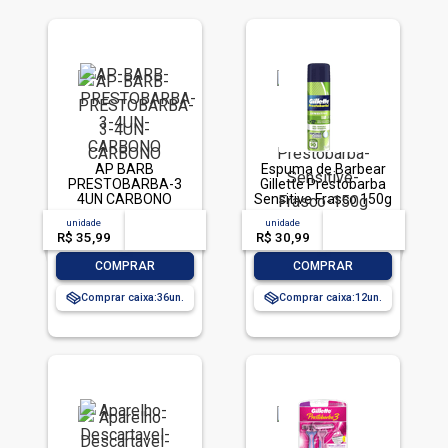
AP BARB
Espuma de Barbear
PRESTOBARBA-3
Gillette Prestobarba
4UN CARBONO
Sensitive Frasco 150g
unidade
acima de
--
unidade
acima de
--
R$ 35,99
-- --,--
un.
R$ 30,99
-- --,--
un.
-
+
-
+
COMPRAR
COMPRAR
Comprar caixa:
36
Comprar caixa:
12