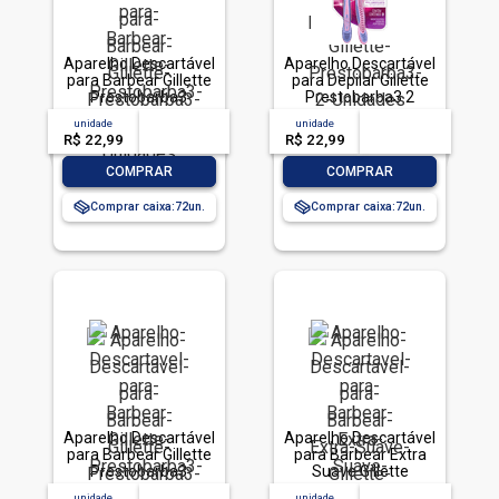
Aparelho Descartável
Aparelho Descartável
para Barbear Gillette
para Depilar Gillette
Prestobarba3
Prestobarba3 2
Sensitive 2 Unidades
Unidades
unidade
acima de
--
unidade
acima de
--
R$ 22,99
-- --,--
un.
R$ 22,99
-- --,--
un.
-
+
-
+
COMPRAR
COMPRAR
Comprar caixa:
72
Comprar caixa:
72
Aparelho Descartável
Aparelho Descartável
para Barbear Gillette
para Barbear Extra
Prestobarba3
Suave Gillette
Sensitive 4 Unidades
Prestobarba3 2
unidade
acima de
--
unidade
acima de
--