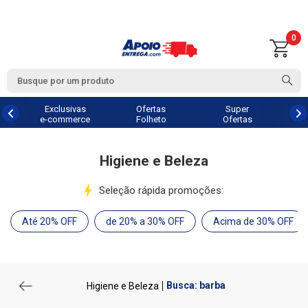
0
Exclusivas
Ofertas
Super
e-commerce
Folheto
Ofertas
Higiene e Beleza
Seleção rápida promoções:
Até 20% OFF
de 20% a 30% OFF
Acima de 30% OFF
Busca: barba
Higiene e Beleza