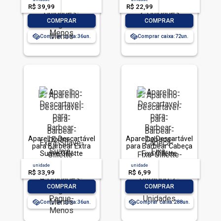
Pague Menos
Unidades
R$ 39,99
-- --,--
un.
R$ 22,99
-- --,--
un.
-
+
-
+
COMPRAR
COMPRAR
Comprar caixa:
36
Comprar caixa:
72
Aparelho Descartável
Aparelho Descartável
para Barbear Extra
para Barbear Cabeça
Suave Gillette
Fixa Gillette
Prestobarba3 4
Prestobarba UltraGrip
unidade
acima de
--
unidade
acima de
--
Unidades Pague
2 Unidades
R$ 33,99
-- --,--
un.
R$ 6,99
-- --,--
un.
Menos
-
+
-
+
COMPRAR
COMPRAR
Comprar caixa:
36
Comprar caixa:
288