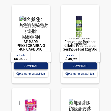
AP BARB
Espuma de Barbear
PRESTOBARBA-3
Gillette Prestobarba
4UN CARBONO
Sensitive Frasco 150g
unidade
acima de
--
unidade
acima de
--
R$ 35,99
-- --,--
un.
R$ 30,99
-- --,--
un.
-
+
-
+
COMPRAR
COMPRAR
Comprar caixa:
36
Comprar caixa:
12