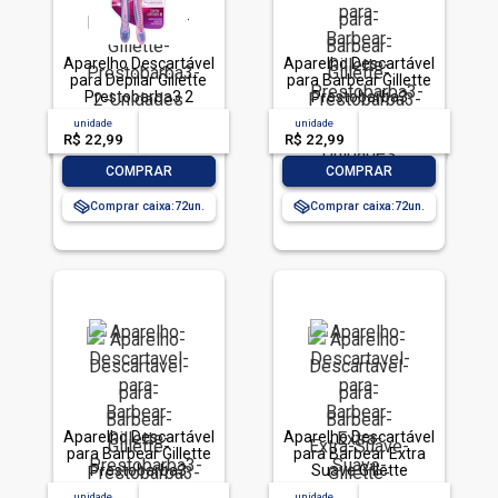
Aparelho Descartável
Aparelho Descartável
para Depilar Gillette
para Barbear Gillette
Prestobarba3 2
Prestobarba3
Unidades
Sensitive 2 Unidades
unidade
acima de
--
unidade
acima de
--
R$ 22,99
-- --,--
un.
R$ 22,99
-- --,--
un.
-
+
-
+
COMPRAR
COMPRAR
Comprar caixa:
72
Comprar caixa:
72
Aparelho Descartável
Aparelho Descartável
para Barbear Gillette
para Barbear Extra
Prestobarba3
Suave Gillette
Sensitive 4 Unidades
Prestobarba3 2
unidade
acima de
--
unidade
acima de
--