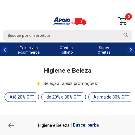
0
Exclusivas
Ofertas
Super
e-commerce
Folheto
Ofertas
Higiene e Beleza
Seleção rápida promoções:
Até 20% OFF
de 20% a 30% OFF
Acima de 30% OFF
Busca: barba
Higiene e Beleza