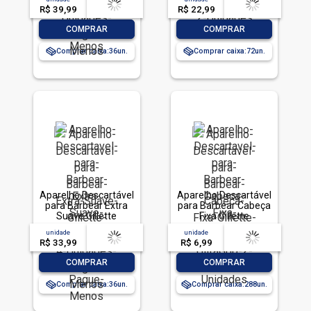
Pague Menos
Unidades
R$ 39,99
-- --,--
un.
R$ 22,99
-- --,--
un.
-
+
-
+
COMPRAR
COMPRAR
Comprar caixa:
36
Comprar caixa:
72
Aparelho Descartável
Aparelho Descartável
para Barbear Extra
para Barbear Cabeça
Suave Gillette
Fixa Gillette
Prestobarba3 4
Prestobarba UltraGrip
unidade
acima de
--
unidade
acima de
--
Unidades Pague
2 Unidades
R$ 33,99
-- --,--
un.
R$ 6,99
-- --,--
un.
Menos
-
+
-
+
COMPRAR
COMPRAR
Comprar caixa:
36
Comprar caixa:
288