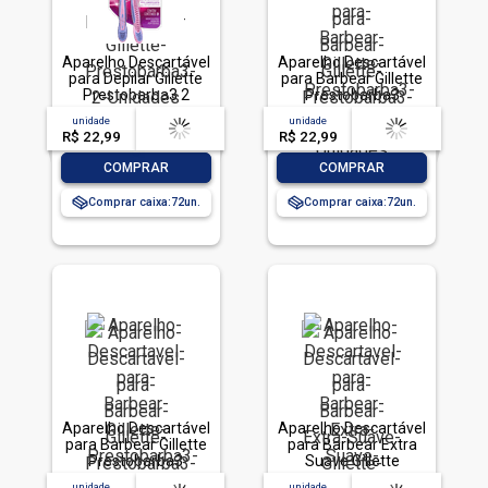
Aparelho Descartável
Aparelho Descartável
para Depilar Gillette
para Barbear Gillette
Prestobarba3 2
Prestobarba3
Unidades
Sensitive 2 Unidades
unidade
acima de
--
unidade
acima de
--
R$ 22,99
-- --,--
un.
R$ 22,99
-- --,--
un.
-
+
-
+
COMPRAR
COMPRAR
Comprar caixa:
72
Comprar caixa:
72
Aparelho Descartável
Aparelho Descartável
para Barbear Gillette
para Barbear Extra
Prestobarba3
Suave Gillette
Sensitive 4 Unidades
Prestobarba3 2
unidade
acima de
--
unidade
acima de
--