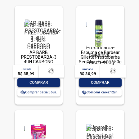
AP BARB
Espuma de Barbear
PRESTOBARBA-3
Gillette Prestobarba
4UN CARBONO
Sensitive Frasco 150g
unidade
acima de
--
unidade
acima de
--
R$ 35,99
-- --,--
un.
R$ 30,99
-- --,--
un.
-
+
-
+
COMPRAR
COMPRAR
Comprar caixa:
36
Comprar caixa:
12