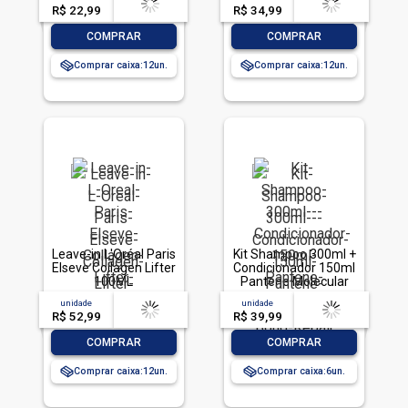
R$ 22,99
-- --,--
un.
R$ 34,99
-- --,--
un.
-
+
-
+
COMPRAR
COMPRAR
Comprar caixa:
12
Comprar caixa:
12
Leave-in L'Oréal Paris
Kit Shampoo 300ml +
Elseve Collagen Lifter
Condicionador 150ml
100ML
Pantene Molecular
Bond Repair
unidade
acima de
--
unidade
acima de
--
R$ 52,99
-- --,--
un.
R$ 39,99
-- --,--
un.
-
+
-
+
COMPRAR
COMPRAR
Comprar caixa:
12
Comprar caixa:
6