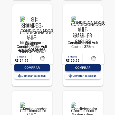
Kit Shampoo +
Condicionador Vult
Condicionador Vult
Cachos 325ml
Hidratação 200ml
unidade
acima de
--
unidade
acima de
--
R$ 21,99
-- --,--
un.
R$ 20,99
-- --,--
un.
-
+
-
+
COMPRAR
COMPRAR
Comprar caixa:
8
Comprar caixa:
6