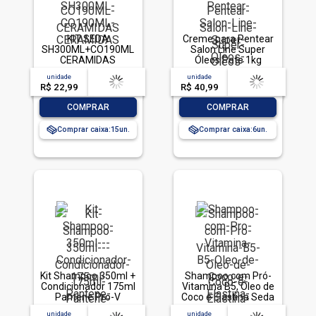
KIT SEDA
Creme para Pentear
SH300ML+CO190ML
Salon Line Super
CERAMIDAS
Óleos Pote 1kg
unidade
acima de
--
unidade
acima de
--
R$ 22,99
-- --,--
un.
R$ 40,99
-- --,--
un.
-
+
-
+
COMPRAR
COMPRAR
Comprar caixa:
15
Comprar caixa:
6
Kit Shampoo 350ml +
Shampoo com Pró-
Condicionador 175ml
Vitamina B5, Óleo de
Pantene Pro-V
Coco e Elastina Seda
Restauração
Cachos Definidos
unidade
acima de
--
unidade
acima de
--