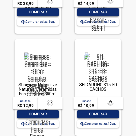
Frasco 325ml
R$ 38,99
-- --,--
un.
R$ 14,99
-- --,--
un.
-
+
-
+
COMPRAR
COMPRAR
Comprar caixa:
6
Comprar caixa:
12
Shampoo Palmolive
SH DARLING 315-FR
Naturals Ceramidas
CACHOS
Force Frasco 350ml
unidade
acima de
--
unidade
acima de
--
R$ 12,99
-- --,--
un.
R$ 10,99
-- --,--
un.
-
+
-
+
COMPRAR
COMPRAR
Comprar caixa:
6
Comprar caixa:
12