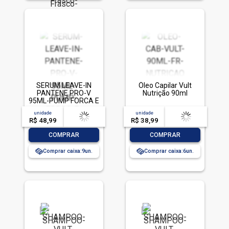
SERUM LEAVE-IN
Óleo Capilar Vult
PANTENE PRO-V
Nutrição 90ml
95ML-PUMP FORCA E
NUTRICAO
unidade
acima de
--
unidade
acima de
--
R$ 48,99
-- --,--
un.
R$ 38,99
-- --,--
un.
-
+
-
+
COMPRAR
COMPRAR
Comprar caixa:
9
Comprar caixa:
6