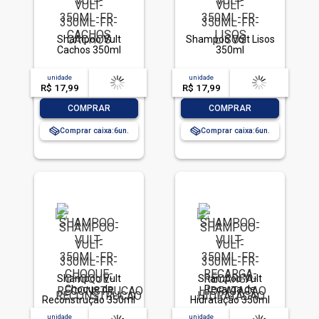
Shampoo Vult
Shampoo Vult Lisos
Cachos 350ml
350ml
unidade
acima de
--
unidade
acima de
--
R$ 17,99
-- --,--
un.
R$ 17,99
-- --,--
un.
-
+
-
+
COMPRAR
COMPRAR
Comprar caixa:
6
Comprar caixa:
6
Shampoo Vult
Shampoo Vult
Choque de
Recarga de
Reconstrução 350ml
Hidratação 350ml
unidade
acima de
--
unidade
acima de
--