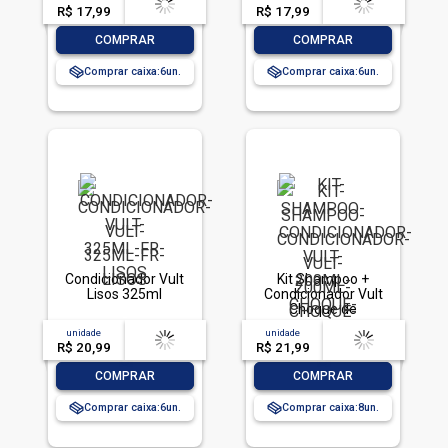
R$ 17,99
-- --,--
un.
R$ 17,99
-- --,--
un.
-
+
-
+
COMPRAR
COMPRAR
Comprar caixa:
6
Comprar caixa:
6
Condicionador Vult
Kit Shampoo +
Lisos 325ml
Condicionador Vult
Choque de
Reconstrução 200ml
unidade
acima de
--
unidade
acima de
--
R$ 20,99
-- --,--
un.
R$ 21,99
-- --,--
un.
-
+
-
+
COMPRAR
COMPRAR
Comprar caixa:
6
Comprar caixa:
8