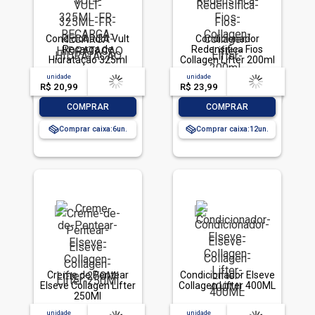
Condicionador Vult
Condicionador
Recarga de
Redensifica Fios
Hidratação 325ml
Collagen Lifter 200ml
unidade
acima de
--
unidade
acima de
--
R$ 20,99
-- --,--
un.
R$ 23,99
-- --,--
un.
-
+
-
+
COMPRAR
COMPRAR
Comprar caixa:
6
Comprar caixa:
12
Creme de Pentear
Condicionador Elseve
Elseve Collagen Lifter
Collagen Lifter 400ML
250Ml
unidade
acima de
--
unidade
acima de
--