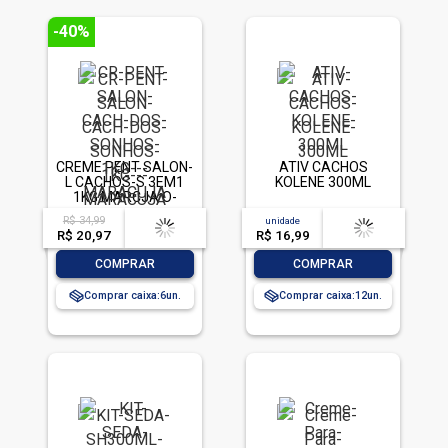
-40%
CREME PENT SALON-
ATIV CACHOS
L CACHOS-S 3EM1
KOLENE 300ML
1KG MARCJA O-
ARGAN
R$ 34,99
acima de
--
unidade
acima de
--
R$ 20,97
-- --,--
un.
R$ 16,99
-- --,--
un.
-
+
-
+
COMPRAR
COMPRAR
Comprar caixa:
6
Comprar caixa:
12