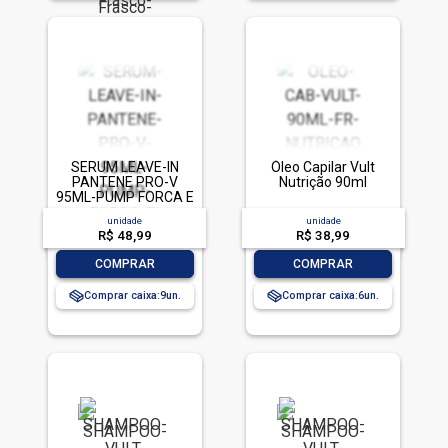
SERUM LEAVE-IN
Óleo Capilar Vult
PANTENE PRO-V
Nutrição 90ml
95ML-PUMP FORCA E
NUTRICAO
unidade
unidade
R$ 48,99
R$ 38,99
-
+
-
+
COMPRAR
COMPRAR
Comprar caixa:
9
Comprar caixa:
6