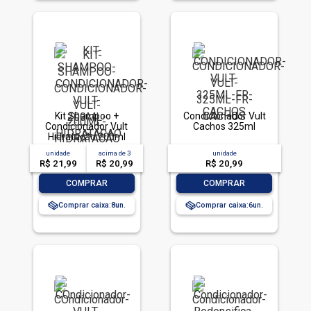
Kit Shampoo +
Condicionador Vult
Condicionador Vult
Cachos 325ml
Hidratação 200ml
unidade
acima de
3
unidade
R$ 21,99
R$ 20,99
R$ 20,99
-
+
-
+
COMPRAR
COMPRAR
Comprar caixa:
8
Comprar caixa:
6