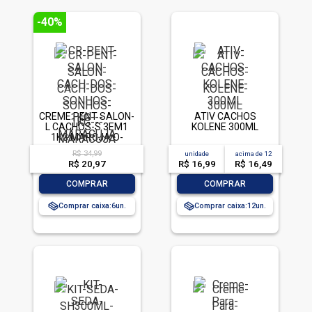
-40%
CREME PENT SALON-
ATIV CACHOS
L CACHOS-S 3EM1
KOLENE 300ML
1KG MARCJA O-
ARGAN
R$ 34,99
unidade
acima de
12
R$ 20,97
R$ 16,99
R$ 16,49
-
+
-
+
COMPRAR
COMPRAR
Comprar caixa:
6
Comprar caixa:
12