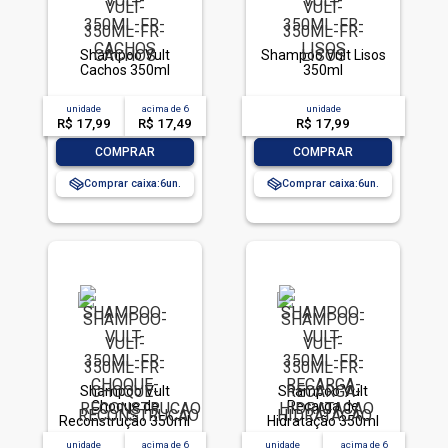
Shampoo Vult
Shampoo Vult Lisos
Cachos 350ml
350ml
unidade
acima de
6
unidade
R$ 17,99
R$ 17,49
R$ 17,99
-
+
-
+
COMPRAR
COMPRAR
Comprar caixa:
6
Comprar caixa:
6
Shampoo Vult
Shampoo Vult
Choque de
Recarga de
Reconstrução 350ml
Hidratação 350ml
unidade
acima de
6
unidade
acima de
6