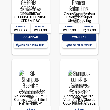
KIT SEDA
Creme para Pentear
SH300ML+CO190ML
Salon Line Super
CERAMIDAS
Óleos Pote 1kg
unidade
acima de
3
unidade
acima de
2
R$ 22,99
R$ 21,99
R$ 40,99
R$ 39,99
-
+
-
+
COMPRAR
COMPRAR
Comprar caixa:
15
Comprar caixa:
6
Kit Shampoo 350ml +
Shampoo com Pró-
Condicionador 175ml
Vitamina B5, Óleo de
Pantene Pro-V
Coco e Elastina Seda
Restauração
Cachos Definidos
unidade
unidade