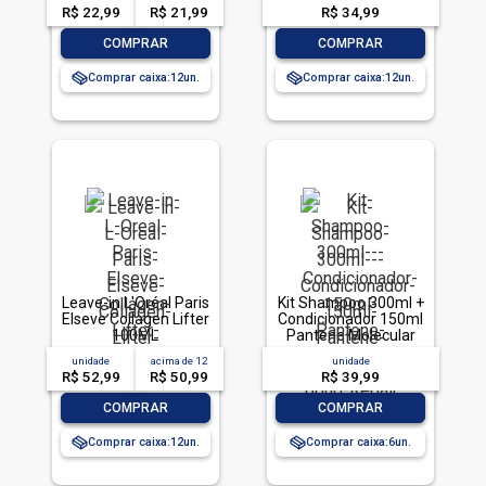
R$ 22,99
R$ 21,99
R$ 34,99
-
+
-
+
COMPRAR
COMPRAR
Comprar caixa:
12
Comprar caixa:
12
Leave-in L'Oréal Paris
Kit Shampoo 300ml +
Elseve Collagen Lifter
Condicionador 150ml
100ML
Pantene Molecular
Bond Repair
unidade
acima de
12
unidade
R$ 52,99
R$ 50,99
R$ 39,99
-
+
-
+
COMPRAR
COMPRAR
Comprar caixa:
12
Comprar caixa:
6