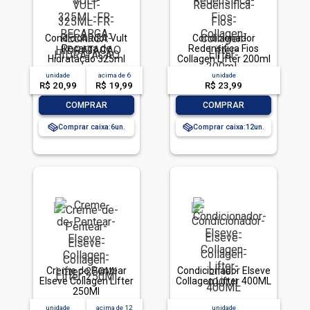
Condicionador Vult
Condicionador
Recarga de
Redensifica Fios
Hidratação 325ml
Collagen Lifter 200ml
unidade
acima de
6
unidade
R$ 20,99
R$ 19,99
R$ 23,99
-
+
-
+
COMPRAR
COMPRAR
Comprar caixa:
6
Comprar caixa:
12
Creme de Pentear
Condicionador Elseve
Elseve Collagen Lifter
Collagen Lifter 400ML
250Ml
unidade
acima de
12
unidade