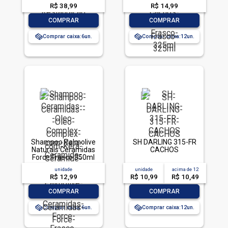
Frasco 325ml
R$ 38,99
R$ 14,99
-
+
-
+
COMPRAR
COMPRAR
Comprar caixa:
6
Comprar caixa:
12
Shampoo Palmolive
SH DARLING 315-FR
Naturals Ceramidas
CACHOS
Force Frasco 350ml
unidade
unidade
acima de
12
R$ 12,99
R$ 10,99
R$ 10,49
-
+
-
+
COMPRAR
COMPRAR
Comprar caixa:
6
Comprar caixa:
12