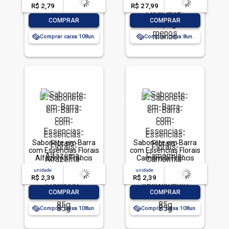
R$ 2,79
-- --,--
un.
R$ 27,99
-- --,--
un.
-
+
-
+
COMPRAR
COMPRAR
Comprar caixa:
108
Comprar caixa:
8
Sabonete em Barra
Sabonete em Barra
com Essências Florais
com Essências Florais
Alfazema Francis
Camomila Francis
Equilíbrio Envoltório
Relaxamento
unidade
acima de
--
unidade
acima de
--
85g
Envoltório 85g
R$ 2,39
-- --,--
un.
R$ 2,39
-- --,--
un.
-
+
-
+
COMPRAR
COMPRAR
Comprar caixa:
108
Comprar caixa:
108