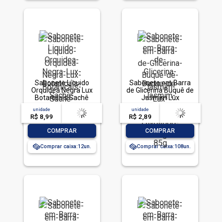
Sabonete Líquido
Sabonete em Barra
Orquídea Negra Lux
de Glicerina Buquê de
Botanicals Sachê
Jasmim Lux
200ml Refil
Botanicals Envoltório
unidade
acima de
--
unidade
acima de
--
85g
R$ 8,99
-- --,--
un.
R$ 2,89
-- --,--
un.
-
+
-
+
COMPRAR
COMPRAR
Comprar caixa:
12
Comprar caixa:
108