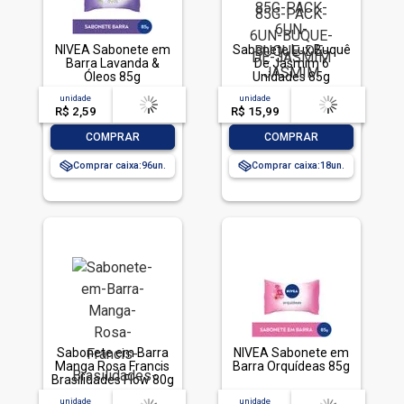
NIVEA Sabonete em
Sabonete Lux Buquê
Barra Lavanda &
De Jasmim 6
Óleos 85g
Unidades 85g
unidade
acima de
--
unidade
acima de
--
R$ 2,59
-- --,--
un.
R$ 15,99
-- --,--
un.
-
+
-
+
COMPRAR
COMPRAR
Comprar caixa:
96
Comprar caixa:
18
Sabonete em Barra
NIVEA Sabonete em
Manga Rosa Francis
Barra Orquídeas 85g
Brasilidades Flow 80g
unidade
acima de
--
unidade
acima de
--