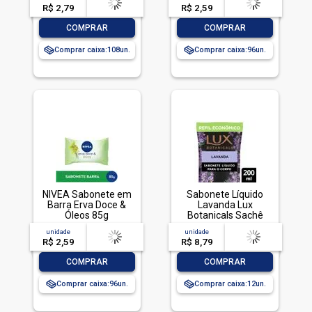
R$ 2,79
-- --,--
un.
R$ 2,59
-- --,--
un.
-
+
-
+
COMPRAR
COMPRAR
Comprar caixa:
108
Comprar caixa:
96
NIVEA Sabonete em
Sabonete Líquido
Barra Erva Doce &
Lavanda Lux
Óleos 85g
Botanicals Sachê
200ml Refil
unidade
acima de
--
unidade
acima de
--
Econômico
R$ 2,59
-- --,--
un.
R$ 8,79
-- --,--
un.
-
+
-
+
COMPRAR
COMPRAR
Comprar caixa:
96
Comprar caixa:
12