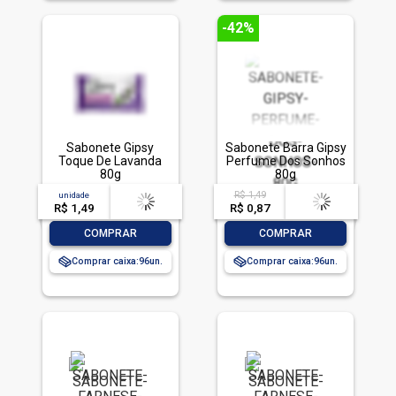
-42%
Sabonete Gipsy
Sabonete Barra Gipsy
Toque De Lavanda
Perfume Dos Sonhos
80g
80g
R$ 1,49
unidade
acima de
--
acima de
--
R$ 1,49
-- --,--
un.
R$ 0,87
-- --,--
un.
-
+
-
+
COMPRAR
COMPRAR
Comprar caixa:
96
Comprar caixa:
96