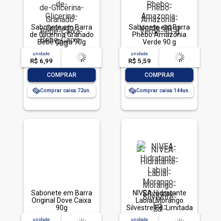
Sabonete em Barra
Sabonete em Barra
de Glicerina Granado
Phebo Amazônia
Bebê Caixa 90g
Verde 90 g
unidade
acima de
--
unidade
acima de
--
R$ 6,99
-- --,--
un.
R$ 5,59
-- --,--
un.
-
+
-
+
COMPRAR
COMPRAR
Comprar caixa:
72
Comprar caixa:
144
Sabonete em Barra
NIVEA Hidratante
Original Dove Caixa
Labial Morango
90g
Silvestre Ed. Limitada
Rapunzel Disney®
unidade
acima de
--
unidade
acima de
--