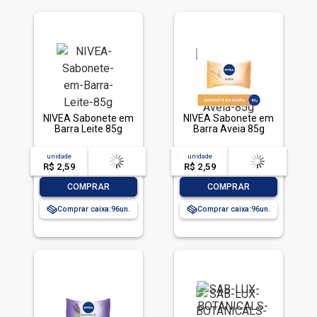
NIVEA Sabonete em
NIVEA Sabonete em
Barra Leite 85g
Barra Aveia 85g
unidade
acima de
--
unidade
acima de
--
R$ 2,59
-- --,--
un.
R$ 2,59
-- --,--
un.
-
+
-
+
COMPRAR
COMPRAR
Comprar caixa:
96
Comprar caixa:
96