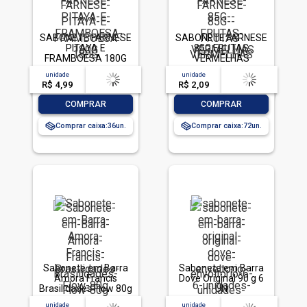
SABONETE FARNESE
SABONETE FARNESE
PITAYA E
85G FRUTAS
FRAMBOESA 180G
VERMELHAS
unidade
acima de
--
unidade
acima de
--
R$ 4,99
-- --,--
un.
R$ 2,09
-- --,--
un.
-
+
-
+
COMPRAR
COMPRAR
Comprar caixa:
36
Comprar caixa:
72
Sabonete em Barra
Sabonete em Barra
Amora Francis
Dove Original 90 g 6
Brasilidades Flow 80g
UN
unidade
acima de
--
unidade
acima de
--