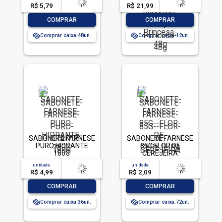
Princesa 4,8g
R$ 5,79
-- --,--
un.
R$ 21,99
-- --,--
un.
-
+
-
+
COMPRAR
COMPRAR
Comprar caixa:
48
Comprar caixa:
12
SABONETE FARNESE
SABONETE FARNESE
PURO HIDRANTE
85G FLOR DE
180G
CEREJEIRA
unidade
acima de
--
unidade
acima de
--
R$ 4,99
-- --,--
un.
R$ 2,09
-- --,--
un.
-
+
-
+
COMPRAR
COMPRAR
Comprar caixa:
36
Comprar caixa:
72