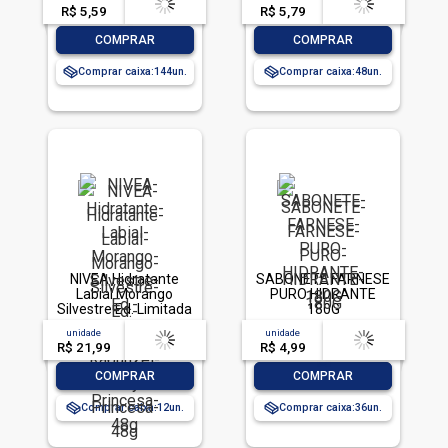
R$ 5,59
-- --,--
un.
R$ 5,79
-- --,--
un.
-
+
-
+
COMPRAR
COMPRAR
Comprar caixa:
144
Comprar caixa:
48
NIVEA Hidratante
SABONETE FARNESE
Labial Morango
PURO HIDRANTE
Silvestre Ed. Limitada
180G
Rapunzel Disney®
unidade
acima de
--
unidade
acima de
--
Princesa 4,8g
R$ 21,99
-- --,--
un.
R$ 4,99
-- --,--
un.
-
+
-
+
COMPRAR
COMPRAR
Comprar caixa:
12
Comprar caixa:
36