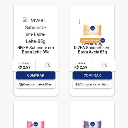
NIVEA Sabonete em
NIVEA Sabonete em
Barra Leite 85g
Barra Aveia 85g
unidade
acima de
--
unidade
acima de
--
R$ 2,59
-- --,--
un.
R$ 2,59
-- --,--
un.
-
+
-
+
COMPRAR
COMPRAR
Comprar caixa:
96
Comprar caixa:
96