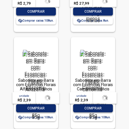
R$ 2,79
-- --,--
un.
R$ 27,99
-- --,--
un.
-
+
-
+
COMPRAR
COMPRAR
Comprar caixa:
108
Comprar caixa:
8
Sabonete em Barra
Sabonete em Barra
com Essências Florais
com Essências Florais
Alfazema Francis
Camomila Francis
Equilíbrio Envoltório
Relaxamento
unidade
acima de
--
unidade
acima de
--
85g
Envoltório 85g
R$ 2,39
-- --,--
un.
R$ 2,39
-- --,--
un.
-
+
-
+
COMPRAR
COMPRAR
Comprar caixa:
108
Comprar caixa:
108