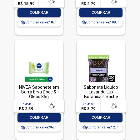
R$ 15,99
-- --,--
un.
R$ 2,79
-- --,--
un.
-
+
-
+
COMPRAR
COMPRAR
Comprar caixa:
18
Comprar caixa:
108
NIVEA Sabonete em
Sabonete Líquido
Barra Erva Doce &
Lavanda Lux
Óleos 85g
Botanicals Sachê
200ml Refil
unidade
acima de
--
unidade
acima de
--
Econômico
R$ 2,59
-- --,--
un.
R$ 8,79
-- --,--
un.
-
+
-
+
COMPRAR
COMPRAR
Comprar caixa:
96
Comprar caixa:
12