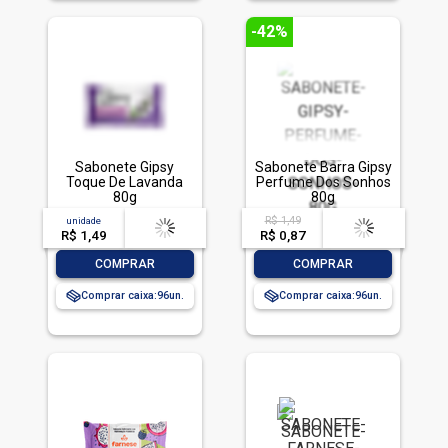
-42%
Sabonete Gipsy
Sabonete Barra Gipsy
Toque De Lavanda
Perfume Dos Sonhos
80g
80g
R$ 1,49
unidade
acima de
--
acima de
--
R$ 1,49
-- --,--
un.
R$ 0,87
-- --,--
un.
-
+
-
+
COMPRAR
COMPRAR
Comprar caixa:
96
Comprar caixa:
96