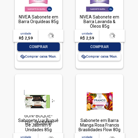
NIVEA Sabonete em
NIVEA Sabonete em
Barra Orquídeas 85g
Barra Lavanda &
Óleos 85g
unidade
acima de
--
unidade
acima de
--
R$ 2,59
-- --,--
un.
R$ 2,59
-- --,--
un.
-
+
-
+
COMPRAR
COMPRAR
Comprar caixa:
96
Comprar caixa:
96
Sabonete Lux Buquê
Sabonete em Barra
De Jasmim 6
Manga Rosa Francis
Unidades 85g
Brasilidades Flow 80g
unidade
acima de
--
unidade
acima de
--