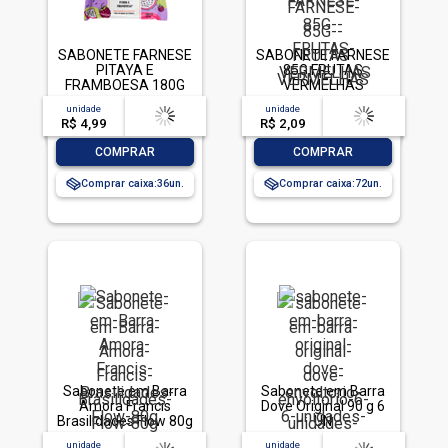
SABONETE FARNESE
SABONETE FARNESE
PITAYA E
85G FRUTAS
FRAMBOESA 180G
VERMELHAS
unidade
acima de
--
unidade
acima de
--
R$ 4,99
-- --,--
un.
R$ 2,09
-- --,--
un.
-
+
-
+
COMPRAR
COMPRAR
Comprar caixa:
36
Comprar caixa:
72
Sabonete em Barra
Sabonete em Barra
Amora Francis
Dove Original 90 g 6
Brasilidades Flow 80g
UN
unidade
acima de
--
unidade
acima de
--