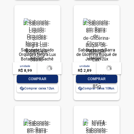
Sabonete Líquido
Sabonete em Barra
Orquídea Negra Lux
de Glicerina Buquê de
Botanicals Sachê
Jasmim Lux
200ml Refil
Botanicals Envoltório
unidade
acima de
--
unidade
acima de
--
85g
R$ 8,99
-- --,--
un.
R$ 2,89
-- --,--
un.
-
+
-
+
COMPRAR
COMPRAR
Comprar caixa:
12
Comprar caixa:
108