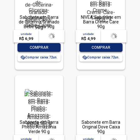
Sabonete em Barra
NIVEA Sabonete em
de Glicerina Granado
Barra Creme Care
Bebê Caixa 90g
90g
unidade
acima de
--
unidade
acima de
--
R$ 6,99
-- --,--
un.
R$ 4,99
-- --,--
un.
-
+
-
+
COMPRAR
COMPRAR
Comprar caixa:
72
Comprar caixa:
72
Sabonete em Barra
Sabonete em Barra
Phebo Amazônia
Original Dove Caixa
Verde 90 g
90g
unidade
acima de
--
unidade
acima de
--