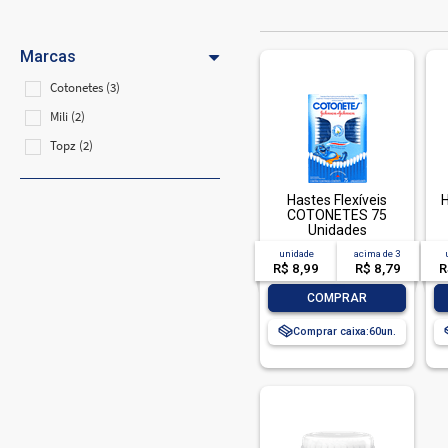
Marcas
Cotonetes (3)
Mili (2)
Topz (2)
Hastes Flexíveis
H
COTONETES 75
Unidades
unidade
acima de
3
R$ 8,99
R$ 8,79
R
-
+
COMPRAR
Comprar caixa:
60