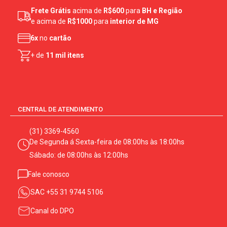
Frete Grátis
acima de
R$600
para
BH e Região
e acima de
R$1000
para
interior de MG
6x
no
cartão
+ de
11 mil itens
CENTRAL DE ATENDIMENTO
(31) 3369-4560
De Segunda á Sexta-feira de 08:00hs às 18:00hs
Sábado: de 08:00hs às 12:00hs
Fale conosco
SAC
+55 31 9744 5106
Canal do DPO