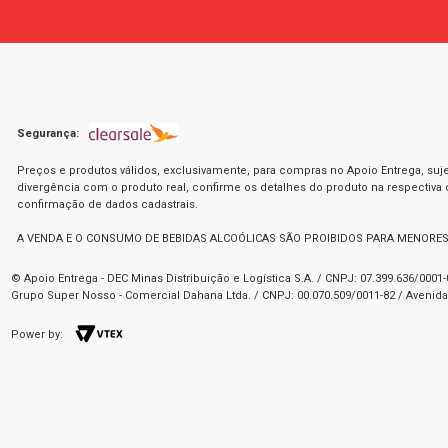
Segurança:
Preços e produtos válidos, exclusivamente, para compras no Apoio Entrega, suje
divergência com o produto real, confirme os detalhes do produto na respectiva
confirmação de dados cadastrais.
A VENDA E O CONSUMO DE BEBIDAS ALCOÓLICAS SÃO PROIBIDOS PARA MENORES
© Apoio Entrega - DEC Minas Distribuição e Logística S.A. / CNPJ: 07.399.636/000
Grupo Super Nosso - Comercial Dahana Ltda. / CNPJ: 00.070.509/0011-82 / Avenida 
Power by: