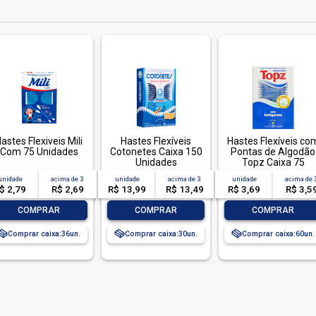
astes Flexiveis Mili
Hastes Flexíveis
Hastes Flexíveis co
Com 75 Unidades
Cotonetes Caixa 150
Pontas de Algodão
Unidades
Topz Caixa 75
Embalagem
Unidades
unidade
acima de
3
unidade
acima de
3
unidade
acima de
Econômica
$ 2,79
R$ 2,69
R$ 13,99
R$ 13,49
R$ 3,69
R$ 3,5
-
+
-
+
-
+
COMPRAR
COMPRAR
COMPRAR
Comprar caixa:
36
Comprar caixa:
30
Comprar caixa:
60