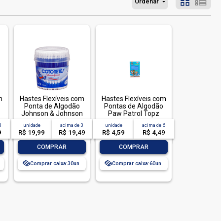
Ordenar
m
Hastes Flexíveis com
Hastes Flexíveis com
Ponta de Algodão
Pontas de Algodão
Johnson & Johnson
Paw Patrol Topz
Cotonetes Pote 150
Baby Caixa 75
3
unidade
acima de
3
unidade
acima de
6
Unidades
Unidades
9
R$ 19,99
R$ 19,49
R$ 4,59
R$ 4,49
-
+
-
+
COMPRAR
COMPRAR
Comprar caixa:
30
Comprar caixa:
60