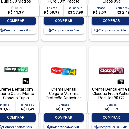
Dupla 60 Metros
Pure 30m Pacote
Óleos 85g
Embalagem
Econômico 40
R$ 18,99
unidade
acima de
2
unidade
acima de
Econômica 6
Unidades
R$ 11,37
R$ 59,99
R$ 57,99
R$ 2,59
R$ 2,4
Unidades
-
+
-
+
-
+
COMPRAR
COMPRAR
COMPRAR
Comprar caixa:
8
Comprar caixa:
2
Comprar caixa:
96
Creme Dental com
Creme Dental
Creme Dental em Ge
lúor e Cálcio Menta
Colgate Máxima
Closeup Fresh Actio
Closeup Tripla
Proteção Anticáries
Red Hot 90 GR
Proteção Caixa 70g
Menta Refrescante
unidade
acima de
3
unidade
unidade
180g
$ 3,59
R$ 3,49
R$ 11,99
R$ 6,89
-
+
-
+
-
+
COMPRAR
COMPRAR
COMPRAR
Comprar caixa:
72
Comprar caixa:
72
Comprar caixa:
72