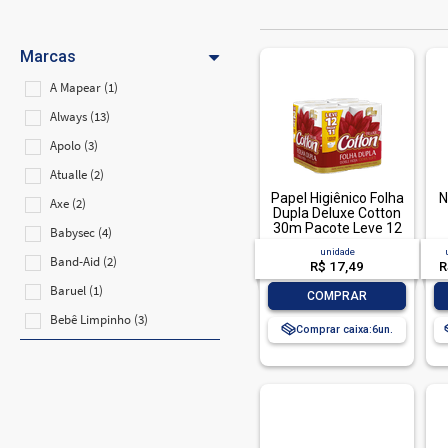
Marcas
A Mapear (1)
Always (13)
Apolo (3)
Atualle (2)
Papel Higiênico Folha
N
Axe (2)
Dupla Deluxe Cotton
30m Pacote Leve 12
Babysec (4)
Pague 11 Unidades
unidade
Band-Aid (2)
R$ 17,49
R
Baruel (1)
-
+
COMPRAR
Bebê Limpinho (3)
Comprar caixa:
6
Bianco (3)
Bic (6)
Bic Comfort 3 (2)
Bic Soleil (1)