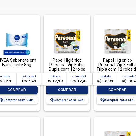
IVEA Sabonete em
Papel Higiênico
Papel Higiênico
Barra Leite 85g
Personal Vip Folha
Personal Vip 3 Folh
Dupla com 12 rolos
Tripla com 12 rolos 
de 20 metros
20 metros
unidade
acima de
3
unidade
acima de
3
unidade
acima de
$ 2,59
R$ 2,49
R$ 12,99
R$ 12,49
R$ 18,99
R$ 18,
-
+
-
+
-
+
COMPRAR
COMPRAR
COMPRAR
Comprar caixa:
96
Comprar caixa:
6
Comprar caixa:
6