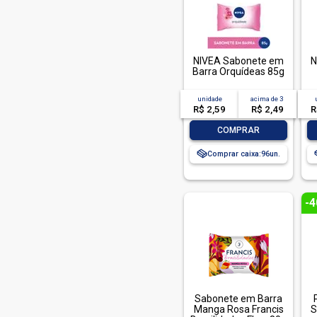
Bigfral (2)
Block 2000 (2)
Bozzano (8)
NIVEA Sabonete em
N
Barra Orquídeas 85g
Carefree (8)
Carmed (7)
unidade
acima de
3
R$ 2,59
R$ 2,49
R
Cart (1)
-
+
COMPRAR
Casting (6)
Comprar caixa:
96
Charming (2)
Cheveux (3)
Clear (6)
-
Clin Off (1)
Close Up (7)
Closeup (2)
Cloy (1)
Sabonete em Barra
Colgate (33)
Manga Rosa Francis
S