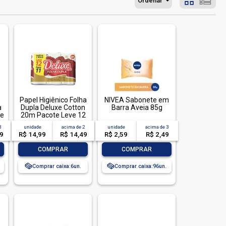
Ordenar
Papel Higiênico Folha
NIVEA Sabonete em
a
Dupla Deluxe Cotton
Barra Aveia 85g
de
20m Pacote Leve 12
Pague 11 Unidades
3
unidade
acima de
2
unidade
acima de
3
49
R$ 14,99
R$ 14,49
R$ 2,59
R$ 2,49
-
+
-
+
COMPRAR
COMPRAR
Comprar caixa:
6
Comprar caixa:
96