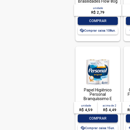
Colgate Plax (4)
Brasilidades Flow 80g
unidade
Colgate Total (1)
R$ 2,79
Colorama (17)
-
+
COMPRAR
Condor (3)
Comprar caixa:
108
Cor & Ton (19)
Cotonetes (3)
Cotton (1)
Cremer (4)
Darling (5)
Deluxe (1)
Dentalclean (8)
Papel Higiênico
Dermacyd (3)
Personal
F
Branquíssimo E
Donna (1)
Fofíssimo Folha
unidade
acima de
2
Simples 30m 4r
R$ 4,59
R$ 4,49
R
Dove (58)
-
+
Dove Baby (8)
COMPRAR
Duomo (4)
Comprar caixa:
15