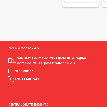
Elseve (50)
Farmax (11)
Farnese (8)
Fini Carmed (6)
Fiorucci (8)
Francis (22)
Frizon (1)
NOSSAS VANTAGENS
Garnier (1)
Frete Grátis
acima de
R$600
para
BH e Região
Gillette (9)
e acima de
R$1000
para
interior de MG
Gillette Mach3 (2)
6x
no
cartão
Giovanna Baby (11)
+ de
11 mil itens
Gipsy (3)
Granado (22)
Granado (1)
Head & Shoulders (9)
CENTRAL DE ATENDIMENTO