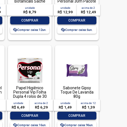
Botanicals Sachê
Personal 30m Pacote
200ml Refil
Leve 12 Pague 11
3
unidade
unidade
acima de
2
Econômico
Unidades
9
R$ 8,79
R$ 12,99
R$ 12,49
-
+
-
+
COMPRAR
COMPRAR
Comprar caixa:
12
Comprar caixa:
6
l
Papel Higiênico
Sabonete Gipsy
n
Personal Vip Folha
Toque De Lavanda
Dupla 4 rolos de 30
80g
metros
unidade
acima de
2
unidade
acima de
12
R$ 6,49
R$ 6,29
R$ 1,49
R$ 1,39
-
+
-
+
COMPRAR
COMPRAR
Comprar caixa:
16
Comprar caixa:
96