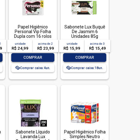
Papel Higiênico
Sabonete Lux Buquê
Personal Vip Folha
De Jasmim 6
Dupla com 16 rolos
Unidades 85g
de 30 metros
2
unidade
acima de
2
unidade
acima de
3
49
R$ 24,99
R$ 23,99
R$ 15,99
R$ 15,49
-
+
-
+
COMPRAR
COMPRAR
Comprar caixa:
4
Comprar caixa:
18
m
Sabonete Líquido
Papel Higiênico Folha
Lavanda Lux
Simples Neutro