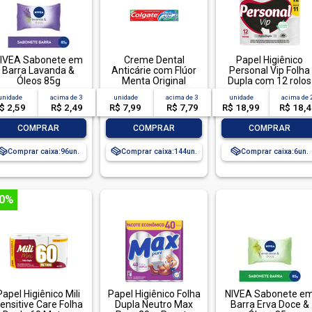
IVEA Sabonete em
Creme Dental
Papel Higiênico
Barra Lavanda &
Anticárie com Flúor
Personal Vip Folha
Óleos 85g
Menta Original
Dupla com 12 rolos
Colgate Tripla Ação
de 30 metros
unidade
acima de
3
unidade
acima de
3
unidade
acima de
Caixa 90g
$ 2,59
R$ 2,49
R$ 7,99
R$ 7,79
R$ 18,99
R$ 18,
-
+
-
+
-
+
COMPRAR
COMPRAR
COMPRAR
Comprar caixa:
96
Comprar caixa:
144
Comprar caixa:
6
40%
Papel Higiênico Mili
Papel Higiênico Folha
NIVEA Sabonete e
ensitive Care Folha
Dupla Neutro Max
Barra Erva Doce &