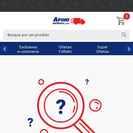
0
Exclusivas
Ofertas
Super
e-commerce
Folheto
Ofertas