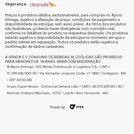
Segurança:
Preços e produtos válidos, exclusivamente, para compras no Apoio
Entrega, sujeitos à alteração de preço, condições de pagamento e
disponibilidade de estoque, sem aviso prévio. As fotos dos produtos
são ilustrativas, podendo haver divergência com o produto real,
confirme os detalhes do produto na respectiva descrição. Os produtos
estarão sujeitos a disponibilidade de estoque no momento em que o
pedido estiver em separação. Todos os pedidos estão sujeitos a
confirmação de dados cadastrais.
A VENDA E O CONSUMO DE BEBIDAS ALCOÓLICAS SÃO PROIBIDOS
PARA MENORES DE 18 ANOS. BEBA COM MODERAÇÃO.
© Apoio Entrega - DEC Minas Distribuição e Logística S.A. / CNPJ:
07.399.636/0001-05 / Via Vereador Joaquim Costa, nº 1800 / Contagem - MG
/ CEP 32150-240
Grupo Super Nosso - Comercial Dahana Ltda. / CNPJ: 00.070.509/0011-82 /
Avenida Cristiano Machado, 10752 - Loja A / Belo Horizonte - MG
Power by: