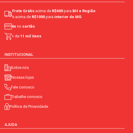
Frete Grátis
acima de
R$600
para
BH e Região
e acima de
R$1000
para
interior de MG
6x
no
cartão
+ de
11 mil itens
INSTITUCIONAL
Sobre nós
Nossas lojas
Fale conosco
Trabalhe conosco
Política de Privacidade
AJUDA