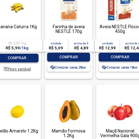
anana Caturra 1Kg
Farinha de aveia
Aveia NESTLÉ Floco
NESTLÉ 170g
450g
R$ 5,99 /kg
unidade
acima de
3
unidade
acima de
R$ 5,99
/
1kg
R$ 5,09
R$ 4,89
R$ 12,99
R$ 12,
-
+
-
+
-
+
COMPRAR
COMPRAR
COMPRAR
Comprar caixa:
28
Comprar caixa:
18
Peso variável
elão Amarelo 1.2Kg
Mamão Formosa
Maçã Nacional
1.2Kg
Vermelha Gala 900