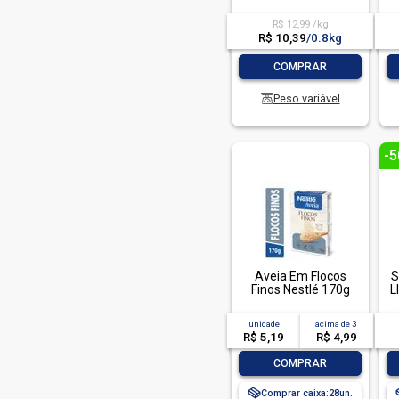
R$ 12,99 /kg
R$ 10,39
/
0.8kg
-
+
COMPRAR
Peso variável
-
Aveia Em Flocos
S
Finos Nestlé 170g
L
unidade
acima de
3
R$ 5,19
R$ 4,99
-
+
COMPRAR
Comprar caixa:
28