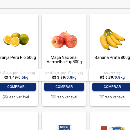
ranja Pera Rio 500g
Maçã Nacional
Banana Prata 800g
Vermelha Fuji 800g
e
R$ 3,99
por R$ 2,99 /kg
de
R$ 6,99
por R$ 4,99 /kg
R$ 7,99 /kg
R$ 1,49
/
0.5kg
R$ 3,99
/
0.8kg
R$ 6,39
/
0.8kg
-
+
-
+
-
+
COMPRAR
COMPRAR
COMPRAR
Peso variável
Peso variável
Peso variável