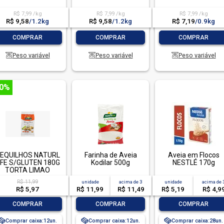
R$ 7,99 /kg
R$ 7,99 /kg
R$ 7,99 /kg
R$ 9,58
/
1.2kg
R$ 9,58
/
1.2kg
R$ 7,19
/
0.9kg
-
+
-
+
-
+
COMPRAR
COMPRAR
COMPRAR
Peso variável
Peso variável
Peso variável
50%
EQUILHOS NATURL
Farinha de Aveia
Aveia em Flocos
IFE S/GLUTEN 180G
Kodilar 500g
NESTLÉ 170g
TORTA LIMAO
R$ 11,99
unidade
acima de
3
unidade
acima de
R$ 5,97
R$ 11,99
R$ 11,49
R$ 5,19
R$ 4,9
-
+
-
+
-
+
COMPRAR
COMPRAR
COMPRAR
Comprar caixa:
12
Comprar caixa:
12
Comprar caixa:
28