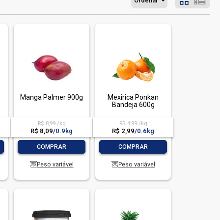
Ordenar
Manga Palmer 900g
Mexirica Ponkan
Bandeja 600g
R$ 8,99 /kg
R$ 4,99 /kg
R$ 8,09
/
0.9kg
R$ 2,99
/
0.6kg
-
+
-
+
COMPRAR
COMPRAR
Peso variável
Peso variável