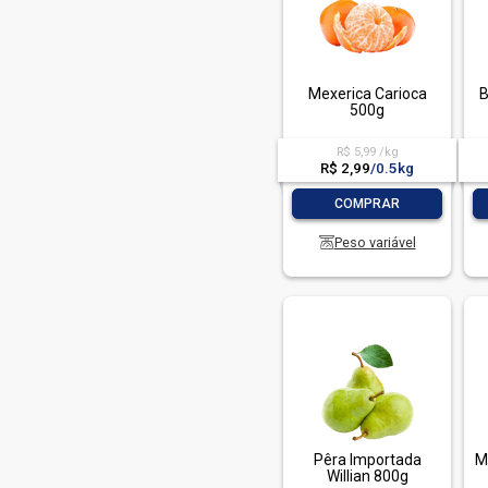
Natural Life (8)
Nestle (5)
Paraguay (37)
Mexerica Carioca
B
500g
Quaker (8)
Quinta Do Lago (1)
R$ 5,99 /kg
R$ 2,99
/
0.5kg
Red Globe (1)
-
+
COMPRAR
Seleta (1)
Supernosso (3)
Peso variável
Thompson (1)
Tia Sonia (4)
Turma Da Monica (3)
Vitao (6)
Vitapao (4)
Pêra Importada
M
Willian 800g