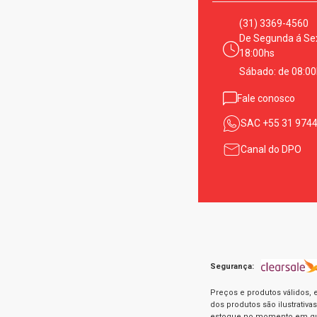
(31) 3369-4560
De Segunda á Sex
18:00hs
Sábado: de 08:00
Fale conosco
SAC
+55 31 974
Canal do DPO
Segurança:
Preços e produtos válidos, 
dos produtos são ilustrativ
estoque no momento em que 