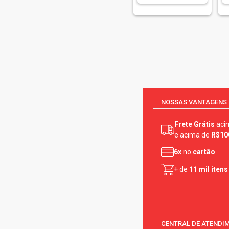
NOSSAS VANTAGENS
Frete Grátis
aci
e acima de
R$10
6x
no
cartão
+ de
11 mil itens
CENTRAL DE ATENDI