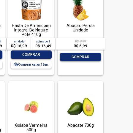
s
Pasta De Amendoim
Abacaxi Pérola
Integral Be Nature
Unidade
Pote 410g
R$ 8,99
3
unidade
acima de
3
49
R$ 16,99
R$ 16,49
R$ 6,99
-
+
COMPRAR
-
+
COMPRAR
Comprar caixa:
12
Goiaba Vermelha
Abacate 700g
g
500g