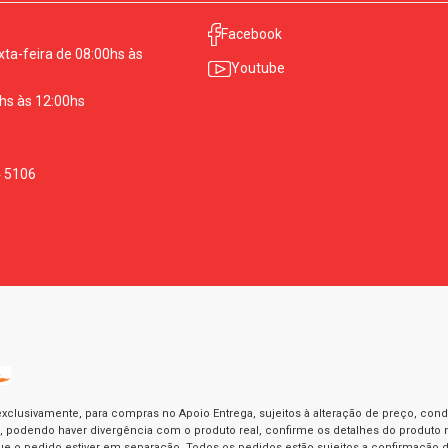
Facebook
ta-feira de 08:00hs às
Youtube
hs às 12:00hs
4 5106
exclusivamente, para compras no Apoio Entrega, sujeitos à alteração de preço, con
as, podendo haver divergência com o produto real, confirme os detalhes do produto n
o pedido estiver em separação. Todos os pedidos estão sujeitos a confirmação d