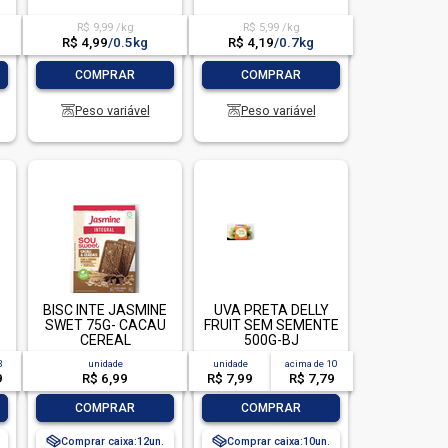
R$ 9,99 /kg
R$ 5,99 /kg
R$ 4,99
/
0.5kg
R$ 4,19
/
0.7kg
-
+
-
+
COMPRAR
COMPRAR
Peso variável
Peso variável
BISC INTE JASMINE
UVA PRETA DELLY
SWET 75G- CACAU
FRUIT SEM SEMENTE
CEREAL
500G-BJ
3
unidade
unidade
acima de
10
9
R$ 6,99
R$ 7,99
R$ 7,79
-
+
-
+
COMPRAR
COMPRAR
Comprar caixa:
12
Comprar caixa:
10