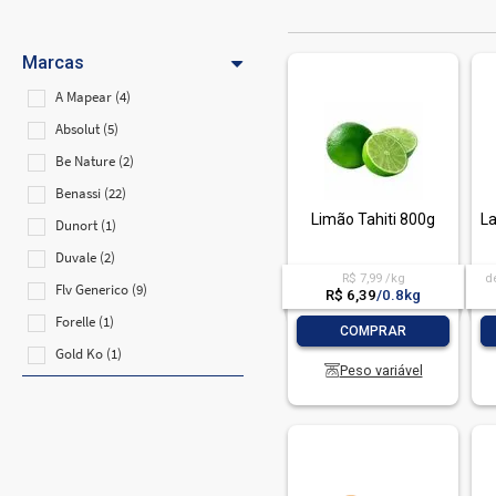
Marcas
A Mapear (4)
Absolut (5)
Be Nature (2)
Benassi (22)
Limão Tahiti 800g
La
Dunort (1)
Duvale (2)
R$ 7,99 /kg
d
Flv Generico (9)
R$ 6,39
/
0.8kg
Forelle (1)
-
+
COMPRAR
Gold Ko (1)
Peso variável
Hortifruti (109)
Jasmine (7)
Lowcucar (4)
Mimo (5)