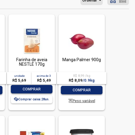
Ordenar
Farinha de aveia
Manga Palmer 900g
NESTLÉ 170g
R$ 8,99 /kg
unidade
acima de
3
R$ 8,09
/
0.9kg
R$ 5,69
R$ 5,49
-
+
-
+
COMPRAR
COMPRAR
Comprar caixa:
28
Peso variável