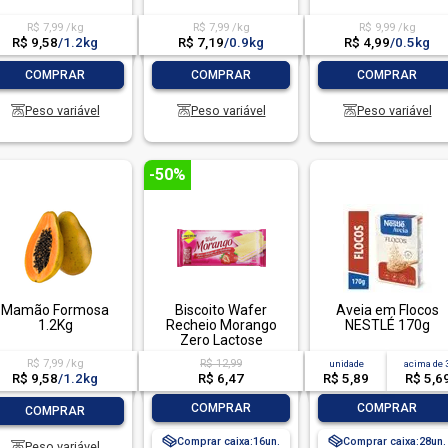
R$ 7,99 /kg
R$ 7,99 /kg
R$ 9,99 /kg
R$ 9,58
/
1.2kg
R$ 7,19
/
0.9kg
R$ 4,99
/
0.5kg
-
+
-
+
-
+
COMPRAR
COMPRAR
COMPRAR
Peso variável
Peso variável
Peso variável
-50%
Mamão Formosa
Biscoito Wafer
Aveia em Flocos
1.2Kg
Recheio Morango
NESTLÉ 170g
Zero Lactose
Lowçucar Pacote
R$ 7,99 /kg
R$ 12,99
unidade
acima de
115g
R$ 9,58
/
1.2kg
R$ 6,47
R$ 5,89
R$ 5,6
-
+
-
+
-
+
COMPRAR
COMPRAR
COMPRAR
Comprar caixa:
16
Comprar caixa:
28
Peso variável