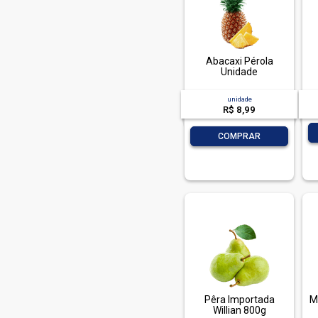
Lowcucar (4)
Mimo (5)
Natural Life (8)
Abacaxi Pérola
Unidade
Nestle (5)
Paraguay (37)
unidade
R$ 8,99
Quaker (8)
-
+
Quinta Do Lago (1)
COMPRAR
Red Globe (1)
Seleta (1)
Supernosso (3)
Thompson (1)
Tia Sonia (4)
Turma Da Monica (3)
Vitao (6)
Pêra Importada
M
Vitapao (4)
Willian 800g