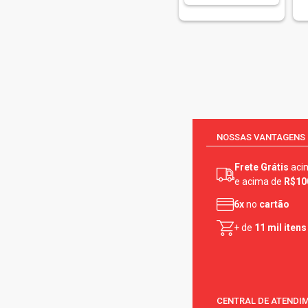
NOSSAS VANTAGENS
Frete Grátis
aci
e acima de
R$10
6x
no
cartão
+ de
11 mil itens
CENTRAL DE ATENDI