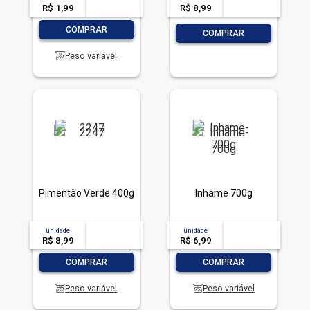
R$ 1,99
-- --,--
un.
R$ 8,99
-- --,--
un.
-
+
COMPRAR
-
+
COMPRAR
Peso variável
Pimentão Verde 400g
Inhame 700g
unidade
acima de
--
unidade
acima de
--
R$ 8,99
-- --,--
un.
R$ 6,99
-- --,--
un.
-
+
-
+
COMPRAR
COMPRAR
Peso variável
Peso variável