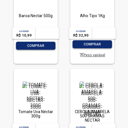
Baroa Nectar 500g
Alho Tipo 1Kg
unidade
acima de
--
unidade
acima de
--
R$ 10,99
-- --,--
un.
R$ 32,90
-- --,--
un.
-
+
COMPRAR
-
+
COMPRAR
Peso variável
Tomate Uva Néctar
CEBOLA AMARELA
300g
500 GRAMAS
NECTAR
unidade
acima de
--
unidade
acima de
--