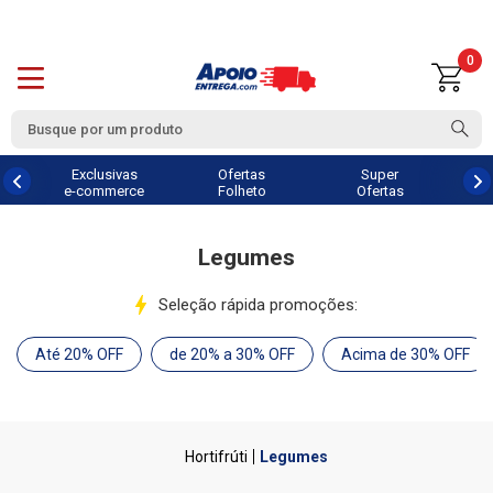
0
Exclusivas
Ofertas
Super
e-commerce
Folheto
Ofertas
Legumes
Seleção rápida promoções:
Até 20% OFF
de 20% a 30% OFF
Acima de 30% OFF
Hortifrúti
Legumes