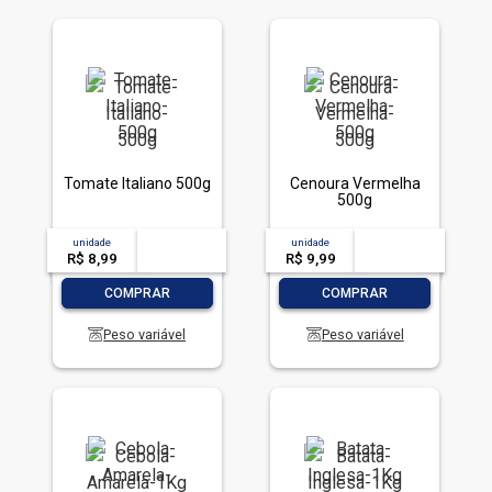
Tomate Italiano 500g
Cenoura Vermelha
500g
unidade
acima de
--
unidade
acima de
--
R$ 8,99
-- --,--
un.
R$ 9,99
-- --,--
un.
-
+
-
+
COMPRAR
COMPRAR
Peso variável
Peso variável