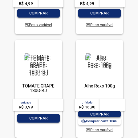
R$ 4,99
-- --,--
un.
R$ 4,99
-- --,--
un.
-
+
-
+
COMPRAR
COMPRAR
Peso variável
Peso variável
TOMATE GRAPE
Alho Roxo 100g
180G-BJ
unidade
acima de
--
unidade
acima de
--
R$ 3,99
-- --,--
un.
R$ 16,90
-- --,--
un.
-
+
COMPRAR
-
+
COMPRAR
Comprar caixa:
10
Peso variável