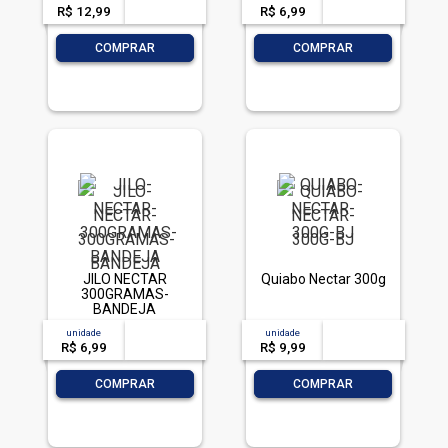
R$ 12,99
-- --,--
un.
R$ 6,99
-- --,--
un.
-
+
-
+
COMPRAR
COMPRAR
JILO NECTAR
Quiabo Nectar 300g
300GRAMAS-
BANDEJA
unidade
acima de
--
unidade
acima de
--
R$ 6,99
-- --,--
un.
R$ 9,99
-- --,--
un.
-
+
-
+
COMPRAR
COMPRAR