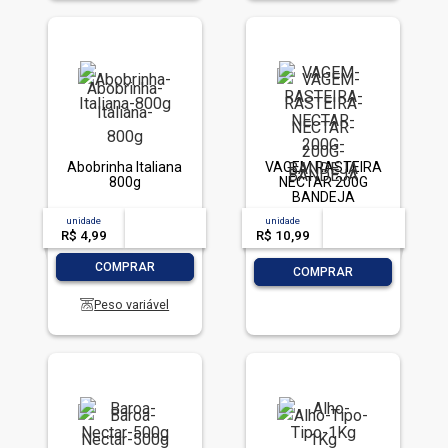
Abobrinha Italiana
VAGEM RASTEIRA
800g
NECTAR 200G
BANDEJA
unidade
acima de
--
unidade
acima de
--
R$ 4,99
-- --,--
un.
R$ 10,99
-- --,--
un.
-
+
COMPRAR
-
+
COMPRAR
Peso variável