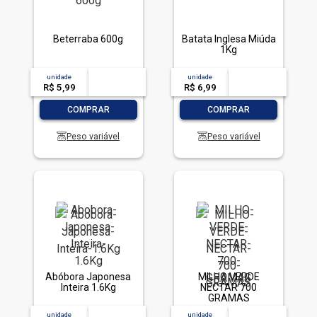
Beterraba 600g
Batata Inglesa Miúda
1Kg
unidade
acima de
--
unidade
acima de
--
R$ 5,99
-- --,--
un.
R$ 6,99
-- --,--
un.
-
+
-
+
COMPRAR
COMPRAR
Peso variável
Peso variável
Abóbora Japonesa
MILHO VERDE
Inteira 1.6Kg
NECTAR 700
GRAMAS
unidade
acima de
--
unidade
acima de
--