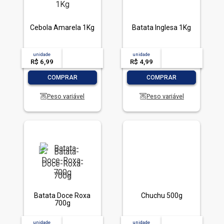
Cebola Amarela 1Kg
Batata Inglesa 1Kg
unidade
acima de
--
unidade
acima de
--
R$ 6,99
-- --,--
un.
R$ 4,99
-- --,--
un.
-
+
-
+
COMPRAR
COMPRAR
Peso variável
Peso variável
Batata Doce Roxa
Chuchu 500g
700g
unidade
acima de
--
unidade
acima de
--