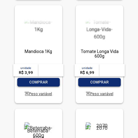
Mandioca 1Kg
Tomate Longa Vida
600g
unidade
acima de
--
unidade
acima de
--
R$ 3,99
-- --,--
un.
R$ 6,99
-- --,--
un.
-
+
-
+
COMPRAR
COMPRAR
Peso variável
Peso variável