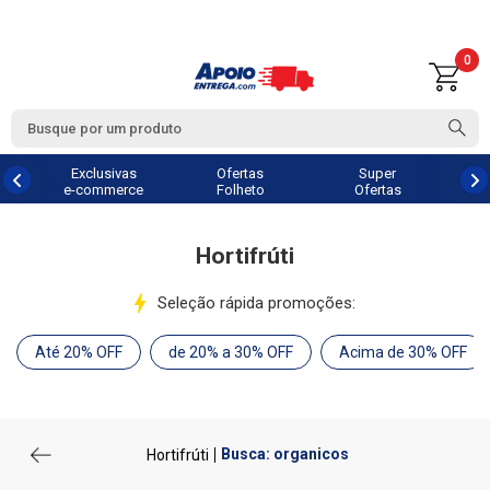
0
Exclusivas
Ofertas
Super
e-commerce
Folheto
Ofertas
Hortifrúti
Seleção rápida promoções:
Até 20% OFF
de 20% a 30% OFF
Acima de 30% OFF
Busca: organicos
Hortifrúti