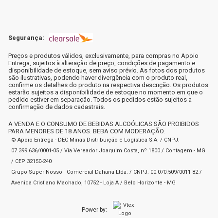
Segurança:
Preços e produtos válidos, exclusivamente, para compras no Apoio
Entrega, sujeitos à alteração de preço, condições de pagamento e
disponibilidade de estoque, sem aviso prévio. As fotos dos produtos
são ilustrativas, podendo haver divergência com o produto real,
confirme os detalhes do produto na respectiva descrição. Os produtos
estarão sujeitos a disponibilidade de estoque no momento em que o
pedido estiver em separação. Todos os pedidos estão sujeitos a
confirmação de dados cadastrais.
A VENDA E O CONSUMO DE BEBIDAS ALCOÓLICAS SÃO PROIBIDOS
PARA MENORES DE 18 ANOS. BEBA COM MODERAÇÃO.
© Apoio Entrega - DEC Minas Distribuição e Logística S.A. / CNPJ:
07.399.636/0001-05 / Via Vereador Joaquim Costa, nº 1800 / Contagem - MG
/ CEP 32150-240
Grupo Super Nosso - Comercial Dahana Ltda. / CNPJ: 00.070.509/0011-82 /
Avenida Cristiano Machado, 10752 - Loja A / Belo Horizonte - MG
Power by: