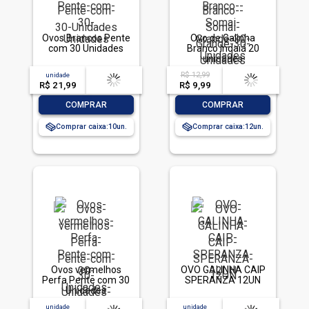
Ovos Brancos Pente
Ovo de Galinha
com 30 Unidades
Branco Indaiá 20
unidades
R$ 12,99
unidade
acima de
--
acima de
--
R$ 21,99
-- --,--
un.
R$ 9,99
-- --,--
un.
-
+
-
+
COMPRAR
COMPRAR
Comprar caixa:
10
Comprar caixa:
12
Ovos vermelhos
OVO GALINHA CAIP
Perfa Pente com 30
SPERANZA 12UN
Unidades
unidade
acima de
--
unidade
acima de
--