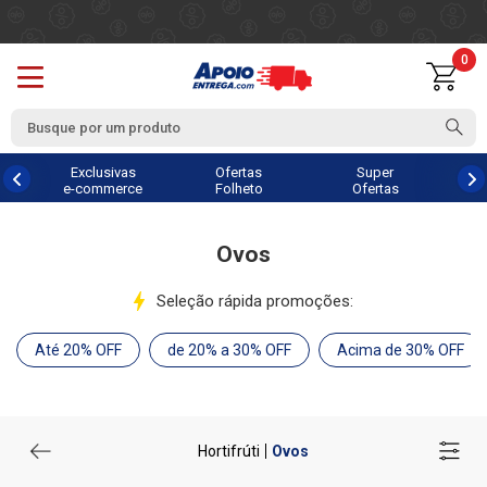
0
Exclusivas
Ofertas
Super
e-commerce
Folheto
Ofertas
Ovos
Seleção rápida promoções:
Até 20% OFF
de 20% a 30% OFF
Acima de 30% OFF
Hortifrúti
Ovos