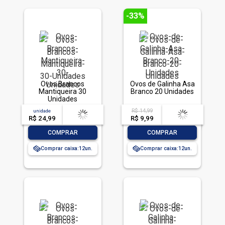
-33%
Ovos Brancos
Ovos de Galinha Asa
Mantiqueira 30
Branco 20 Unidades
Unidades
R$ 14,99
unidade
acima de
--
acima de
--
R$ 24,99
-- --,--
un.
R$ 9,99
-- --,--
un.
-
+
-
+
COMPRAR
COMPRAR
Comprar caixa:
12
Comprar caixa:
12