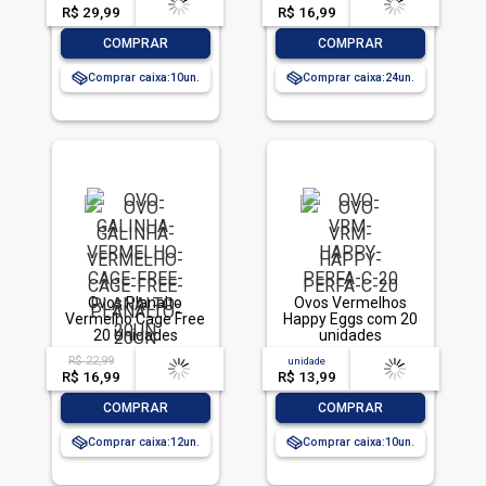
R$ 29,99
-- --,--
un.
R$ 16,99
-- --,--
un.
-
+
-
+
COMPRAR
COMPRAR
Comprar caixa:
10
Comprar caixa:
24
Ovos Planalto
Ovos Vermelhos
Vermelho Cage Free
Happy Eggs com 20
20 Unidades
unidades
R$ 22,99
acima de
--
unidade
acima de
--
R$ 16,99
-- --,--
un.
R$ 13,99
-- --,--
un.
-
+
-
+
COMPRAR
COMPRAR
Comprar caixa:
12
Comprar caixa:
10