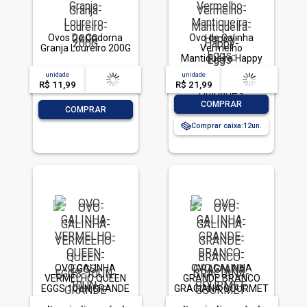
Ovos De Codorna
Ovo de Galinha
Granja Loureiro 200G
Vermelho
Mantiqueira Happy
Eggs Grande 30
unidade
acima de
--
unidade
acima de
--
Unidades
R$ 11,99
-- --,--
un.
R$ 21,99
-- --,--
un.
-
+
COMPRAR
-
+
COMPRAR
Comprar caixa:
12
OVO GALINHA
OVO GALINHA
VERMELHO QUEEN
GRANDE BRANCO
EGGS 10UN GRANDE
GRACIANA GOURMET
10UN COM 11G