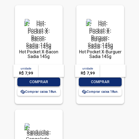
Hot Pocket X-Bacon
Hot Pocket X-Burguer
Sadia 145g
Sadia 145g
unidade
acima de
--
unidade
acima de
--
R$ 7,99
-- --,--
un.
R$ 7,99
-- --,--
un.
-
+
-
+
COMPRAR
COMPRAR
Comprar caixa:
18
Comprar caixa:
18