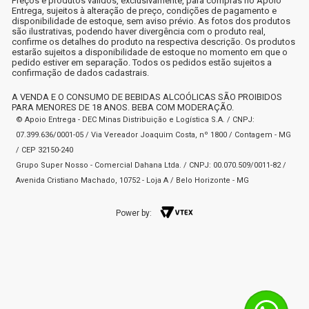
Preços e produtos válidos, exclusivamente, para compras no Apoio
Entrega, sujeitos à alteração de preço, condições de pagamento e
disponibilidade de estoque, sem aviso prévio. As fotos dos produtos
são ilustrativas, podendo haver divergência com o produto real,
confirme os detalhes do produto na respectiva descrição. Os produtos
estarão sujeitos a disponibilidade de estoque no momento em que o
pedido estiver em separação. Todos os pedidos estão sujeitos a
confirmação de dados cadastrais.
A VENDA E O CONSUMO DE BEBIDAS ALCOÓLICAS SÃO PROIBIDOS
PARA MENORES DE 18 ANOS. BEBA COM MODERAÇÃO.
© Apoio Entrega - DEC Minas Distribuição e Logística S.A. / CNPJ:
07.399.636/0001-05 / Via Vereador Joaquim Costa, nº 1800 / Contagem - MG
/ CEP 32150-240
Grupo Super Nosso - Comercial Dahana Ltda. / CNPJ: 00.070.509/0011-82 /
Avenida Cristiano Machado, 10752 - Loja A / Belo Horizonte - MG
Power by: