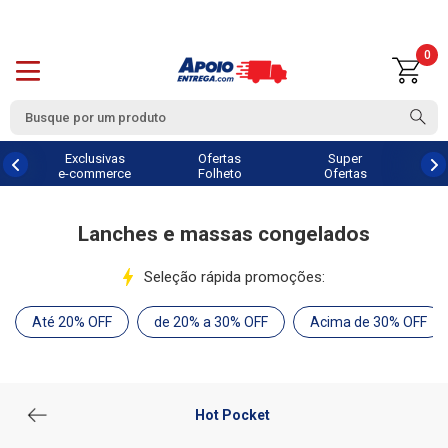
0
Exclusivas
Ofertas
Super
e-commerce
Folheto
Ofertas
Lanches e massas congelados
Seleção rápida promoções:
Até 20% OFF
de 20% a 30% OFF
Acima de 30% OFF
Hot Pocket