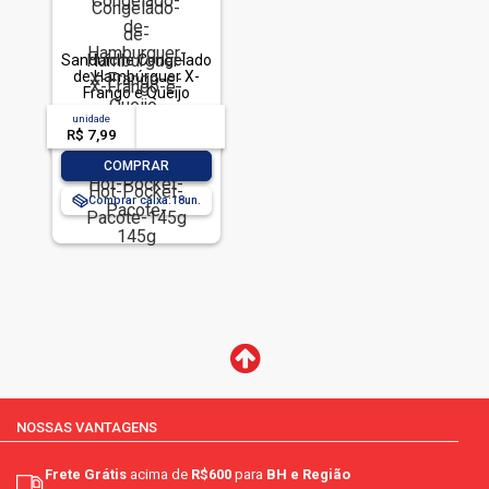
Sanduíche Congelado
de Hambúrguer X-
Frango e Queijo
Processado Prato
unidade
acima de
--
Sadia Hot Pocket
R$ 7,99
-- --,--
un.
Pacote 145g
-
+
COMPRAR
Comprar caixa:
18
NOSSAS VANTAGENS
Frete Grátis
acima de
R$600
para
BH e Região