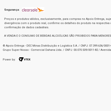
Segurança:
Preços e produtos válidos, exclusivamente, para compras no Apoio Entrega, suje
divergência com o produto real, confirme os detalhes do produto na respectiva
confirmação de dados cadastrais.
A VENDA E O CONSUMO DE BEBIDAS ALCOÓLICAS SÃO PROIBIDOS PARA MENORES
© Apoio Entrega - DEC Minas Distribuição e Logística S.A. / CNPJ: 07.399.636/000
Grupo Super Nosso - Comercial Dahana Ltda. / CNPJ: 00.070.509/0011-82 / Avenida 
Power by: