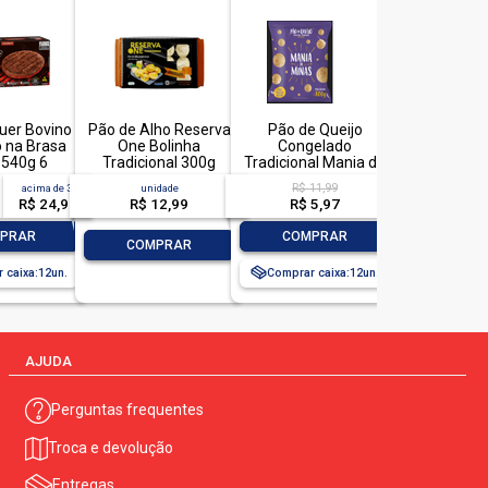
ns e zea mays.
er Bovino
Pão de Alho Reserva
Pão de Queijo
 na Brasa
One Bolinha
Congelado
 540g 6
Tradicional 300g
Tradicional Mania de
dades
Minas Pacote 800g
R$ 11,99
acima de
3
unidade
R$ 24,99
R$ 12,99
R$ 5,97
+
-
+
PRAR
COMPRAR
-
+
COMPRAR
 caixa:
12
Comprar caixa:
12
AJUDA
Perguntas frequentes
Troca e devolução
Entregas