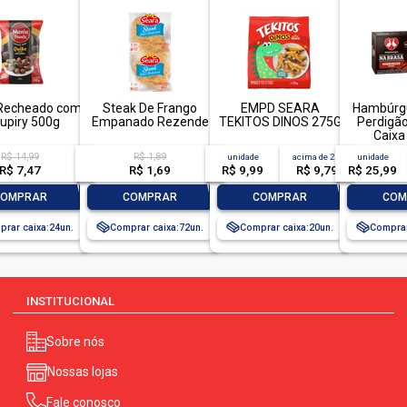
agrobacterium tumefacie
Recheado com
Steak De Frango
EMPD SEARA
Hambúrgu
upiry 500g
Empanado Rezende
TEKITOS DINOS 275G
Perdigão
Caixa
Uni
R$ 14,99
R$ 1,89
unidade
acima de
20
unidade
R$ 7,47
R$ 1,69
R$ 9,99
R$ 9,79
R$ 25,99
+
-
+
-
+
-
COMPRAR
COMPRAR
COMPRAR
COM
rar caixa:
24
Comprar caixa:
72
Comprar caixa:
20
Comprar
INSTITUCIONAL
Sobre nós
Nossas lojas
Fale conosco