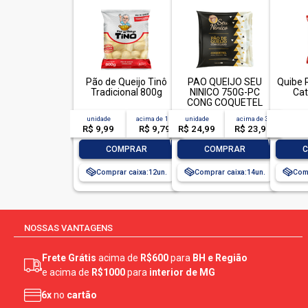
Pão de Queijo Tinô
PAO QUEIJO SEU
Quibe 
Tradicional 800g
NINICO 750G-PC
Cat
CONG COQUETEL
unidade
acima de
12
unidade
acima de
3
R$ 9,99
R$ 9,79
R$ 24,99
R$ 23,99
-
+
-
+
-
COMPRAR
COMPRAR
Comprar caixa:
12
Comprar caixa:
14
Comp
NOSSAS VANTAGENS
Frete Grátis
acima de
R$600
para
BH e Região
e acima de
R$1000
para
interior de MG
6x
no
cartão