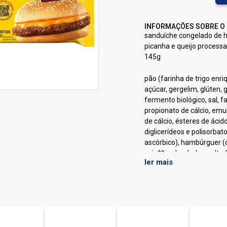
INFORMAÇÕES SOBRE O
sanduíche congelado de h
picanha e queijo process
145g
pão (farinha de trigo enri
açúcar, gergelim, glúten,
fermento biológico, sal, f
propionato de cálcio, emuls
de cálcio, ésteres de ácid
diglicerídeos e polisorbat
ascórbico), hambúrguer (c
soja**, sal, cebola, malto
ler mais
aromatizante: aroma idênt
caramelo iv, estabilizantes
de sódio, realçador de s
antioxidante: isoascorbat
cheddar.
** bacillus thuringiensis