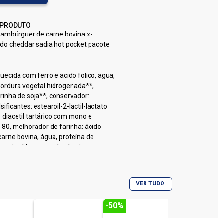
 PRODUTO
ambúrguer de carne bovina x-
ado cheddar sadia hot pocket pacote
quecida com ferro e ácido fólico, água,
 gordura vegetal hidrogenada**,
arinha de soja**, conservador:
ificantes: estearoil-2-lactil-lactato
o diacetil tartárico com mono e
o 80, melhorador de farinha: ácido
arne bovina, água, proteína de
dextrina**, extrato de alecrim,
ico ao natural de carne, corante:
: tripolifosfato de sódio e polifosfato
abor: glutamato monossódico,
VER TUDO
o de sódio), queijo processado sabor
-50%
, streptomyces viridochromogenes,