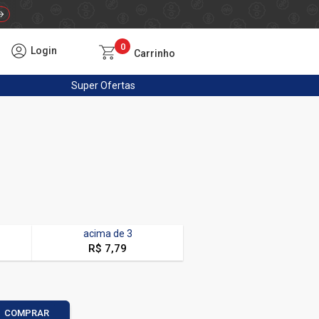
0
Login
Carrinho
Super
Ofertas
acima de
3
R$ 7,79
COMPRAR