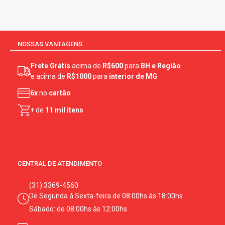
NOSSAS VANTAGENS
Frete Grátis
acima de
R$600
para
BH e Região
e acima de
R$1000
para
interior de MG
6x
no
cartão
+ de
11 mil itens
CENTRAL DE ATENDIMENTO
(31) 3369-4560
De Segunda á Sexta-feira de 08:00hs às 18:00hs
Sábado: de 08:00hs às 12:00hs