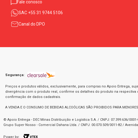
Fale conosco
SAC
+55 31 9744 5106
Canal do DPO
Segurança:
Preços e produtos válidos, exclusivamente, para compras no Apoio Entrega, suje
divergência com o produto real, confirme os detalhes do produto na respectiva
confirmação de dados cadastrais.
A VENDA E O CONSUMO DE BEBIDAS ALCOÓLICAS SÃO PROIBIDOS PARA MENORES
© Apoio Entrega - DEC Minas Distribuição e Logística S.A. / CNPJ: 07.399.636/000
Grupo Super Nosso - Comercial Dahana Ltda. / CNPJ: 00.070.509/0011-82 / Avenida 
Power by: