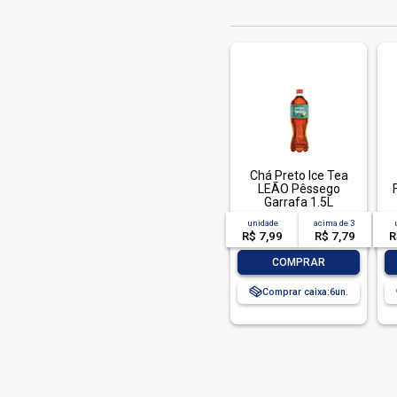
Chá Preto Ice Tea
LEÃO Pêssego
Garrafa 1.5L
unidade
acima de
3
R$ 7,99
R$ 7,79
R
-
+
COMPRAR
Comprar caixa:
6