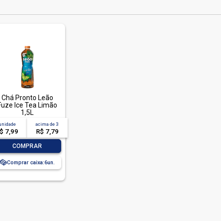
Chá Pronto Leão
Fuze Ice Tea Limão
1,5L
unidade
acima de
3
$ 7,99
R$ 7,79
-
+
COMPRAR
Comprar caixa:
6