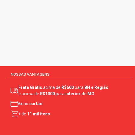
NOSSAS VANTAGENS
Frete Grátis
acima de
R$600
para
BH e Região
e acima de
R$1000
para
interior de MG
6x
no
cartão
+ de
11 mil itens