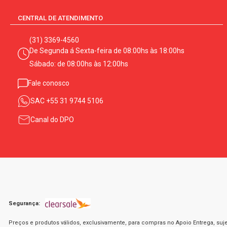
CENTRAL DE ATENDIMENTO
(31) 3369-4560
De Segunda á Sexta-feira de 08:00hs às 18:00hs
Sábado: de 08:00hs às 12:00hs
Fale conosco
SAC
+55 31 9744 5106
Canal do DPO
Segurança:
Preços e produtos válidos, exclusivamente, para compras no Apoio Entrega, suje