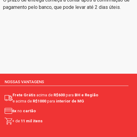
pagamento pelo banco, que pode levar até 2 dias úteis.
NOSSAS VANTAGENS
Frete Grátis
acima de
R$600
para
BH e Região
e acima de
R$1000
para
interior de MG
6x
no
cartão
+ de
11 mil itens