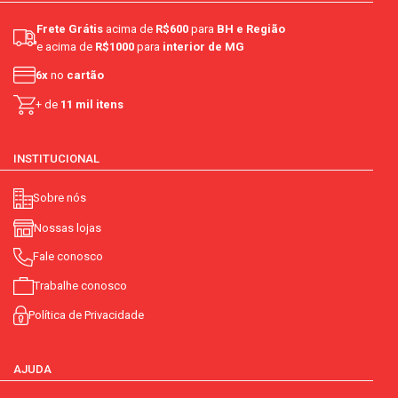
Frete Grátis
acima de
R$600
para
BH e Região
e acima de
R$1000
para
interior de MG
6x
no
cartão
+ de
11 mil itens
INSTITUCIONAL
Sobre nós
Nossas lojas
Fale conosco
Trabalhe conosco
Política de Privacidade
AJUDA