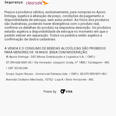
Segurança:
Preços e produtos válidos, exclusivamente, para compras no Apoio
Entrega, sujeitos à alteração de preço, condições de pagamento e
disponibilidade de estoque, sem aviso prévio. As fotos dos produtos
são ilustrativas, podendo haver divergência com o produto real,
confirme os detalhes do produto na respectiva descrição. Os produtos
estarão sujeitos a disponibilidade de estoque no momento em que o
pedido estiver em separação. Todos os pedidos estão sujeitos a
confirmação de dados cadastrais.
A VENDA E O CONSUMO DE BEBIDAS ALCOÓLICAS SÃO PROIBIDOS
PARA MENORES DE 18 ANOS. BEBA COM MODERAÇÃO.
© Apoio Entrega - DEC Minas Distribuição e Logística S.A. / CNPJ:
07.399.636/0001-05 / Via Vereador Joaquim Costa, nº 1800 / Contagem - MG
/ CEP 32150-240
Grupo Super Nosso - Comercial Dahana Ltda. / CNPJ: 00.070.509/0011-82 /
Avenida Cristiano Machado, 10752 - Loja A / Belo Horizonte - MG
Power by: