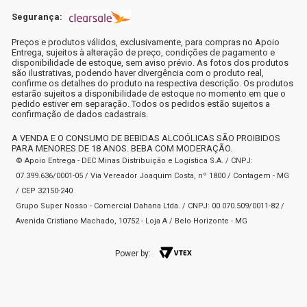
Segurança:
Preços e produtos válidos, exclusivamente, para compras no Apoio
Entrega, sujeitos à alteração de preço, condições de pagamento e
disponibilidade de estoque, sem aviso prévio. As fotos dos produtos
são ilustrativas, podendo haver divergência com o produto real,
confirme os detalhes do produto na respectiva descrição. Os produtos
estarão sujeitos a disponibilidade de estoque no momento em que o
pedido estiver em separação. Todos os pedidos estão sujeitos a
confirmação de dados cadastrais.
A VENDA E O CONSUMO DE BEBIDAS ALCOÓLICAS SÃO PROIBIDOS
PARA MENORES DE 18 ANOS. BEBA COM MODERAÇÃO.
© Apoio Entrega - DEC Minas Distribuição e Logística S.A. / CNPJ:
07.399.636/0001-05 / Via Vereador Joaquim Costa, nº 1800 / Contagem - MG
/ CEP 32150-240
Grupo Super Nosso - Comercial Dahana Ltda. / CNPJ: 00.070.509/0011-82 /
Avenida Cristiano Machado, 10752 - Loja A / Belo Horizonte - MG
Power by: