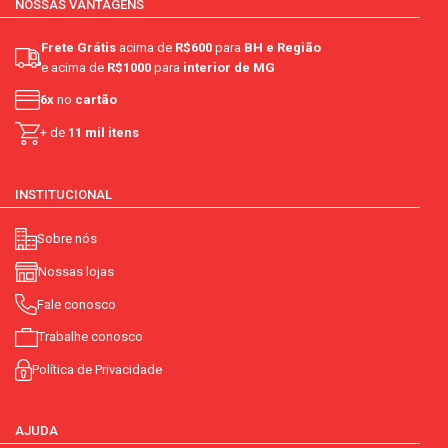
NOSSAS VANTAGENS
Frete Grátis
acima de
R$600
para
BH e Região
e acima de
R$1000
para
interior de MG
6x
no
cartão
+ de
11 mil itens
INSTITUCIONAL
Sobre nós
Nossas lojas
Fale conosco
Trabalhe conosco
Política de Privacidade
AJUDA