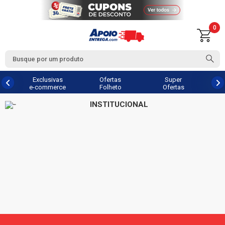
0
Exclusivas
Ofertas
Super
e-commerce
Folheto
Ofertas
INSTITUCIONAL