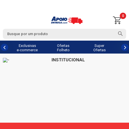
0
Exclusivas
Ofertas
Super
e-commerce
Folheto
Ofertas
INSTITUCIONAL