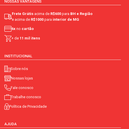
NOSSAS VANTAGENS
Frete Grátis
acima de
R$600
para
BH e Região
e acima de
R$1000
para
interior de MG
6x
no
cartão
+ de
11 mil itens
INSTITUCIONAL
Sobre nós
Nossas lojas
Fale conosco
Trabalhe conosco
Política de Privacidade
AJUDA