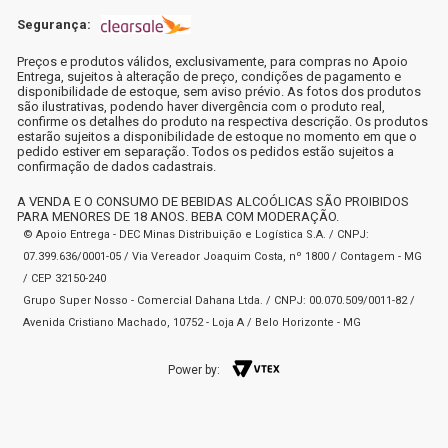
Segurança:
Preços e produtos válidos, exclusivamente, para compras no Apoio
Entrega, sujeitos à alteração de preço, condições de pagamento e
disponibilidade de estoque, sem aviso prévio. As fotos dos produtos
são ilustrativas, podendo haver divergência com o produto real,
confirme os detalhes do produto na respectiva descrição. Os produtos
estarão sujeitos a disponibilidade de estoque no momento em que o
pedido estiver em separação. Todos os pedidos estão sujeitos a
confirmação de dados cadastrais.
A VENDA E O CONSUMO DE BEBIDAS ALCOÓLICAS SÃO PROIBIDOS
PARA MENORES DE 18 ANOS. BEBA COM MODERAÇÃO.
© Apoio Entrega - DEC Minas Distribuição e Logística S.A. / CNPJ:
07.399.636/0001-05 / Via Vereador Joaquim Costa, nº 1800 / Contagem - MG
/ CEP 32150-240
Grupo Super Nosso - Comercial Dahana Ltda. / CNPJ: 00.070.509/0011-82 /
Avenida Cristiano Machado, 10752 - Loja A / Belo Horizonte - MG
Power by: