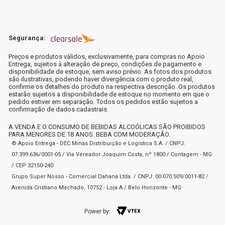
Segurança:
Preços e produtos válidos, exclusivamente, para compras no Apoio
Entrega, sujeitos à alteração de preço, condições de pagamento e
disponibilidade de estoque, sem aviso prévio. As fotos dos produtos
são ilustrativas, podendo haver divergência com o produto real,
confirme os detalhes do produto na respectiva descrição. Os produtos
estarão sujeitos a disponibilidade de estoque no momento em que o
pedido estiver em separação. Todos os pedidos estão sujeitos a
confirmação de dados cadastrais.
A VENDA E O CONSUMO DE BEBIDAS ALCOÓLICAS SÃO PROIBIDOS
PARA MENORES DE 18 ANOS. BEBA COM MODERAÇÃO.
© Apoio Entrega - DEC Minas Distribuição e Logística S.A. / CNPJ:
07.399.636/0001-05 / Via Vereador Joaquim Costa, nº 1800 / Contagem - MG
/ CEP 32150-240
Grupo Super Nosso - Comercial Dahana Ltda. / CNPJ: 00.070.509/0011-82 /
Avenida Cristiano Machado, 10752 - Loja A / Belo Horizonte - MG
Power by: