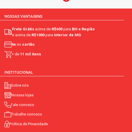
NOSSAS VANTAGENS
Frete Grátis
acima de
R$600
para
BH e Região
e acima de
R$1000
para
interior de MG
6x
no
cartão
+ de
11 mil itens
INSTITUCIONAL
Sobre nós
Nossas lojas
Fale conosco
Trabalhe conosco
Política de Privacidade