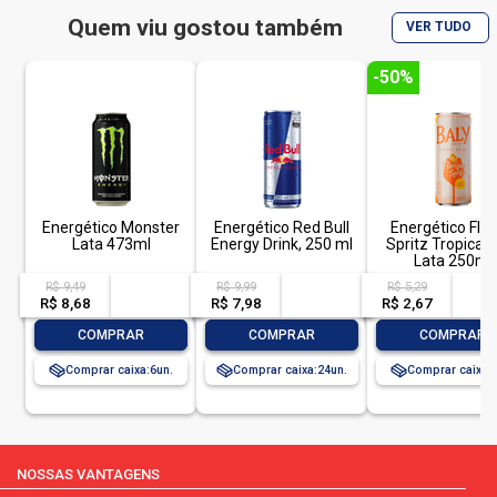
Quem viu gostou também
VER TUDO
-50%
Energético Monster
Energético Red Bull
Energético Flor
Lata 473ml
Energy Drink, 250 ml
Spritz Tropical 
Lata 250ml
R$ 9,49
R$ 9,99
R$ 5,29
acima de
--
acima de
--
acim
R$ 8,68
-- --,--
un.
R$ 7,98
-- --,--
un.
R$ 2,67
-- --,
-
+
-
+
-
COMPRAR
COMPRAR
COMPRAR
Comprar caixa:
6
Comprar caixa:
24
Comprar caixa:
NOSSAS VANTAGENS