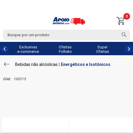
0
Exclusivas
Ofertas
Super
e-commerce
Folheto
Ofertas
Bebidas não alcóolicas
Energéticos e Isotônicos
Cód.:
100215