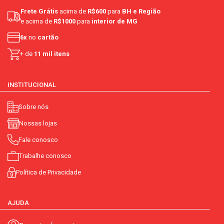
Frete Grátis
acima de
R$600
para
BH e Região
e acima de
R$1000
para
interior de MG
6x
no
cartão
+ de
11 mil itens
INSTITUCIONAL
Sobre nós
Nossas lojas
Fale conosco
Trabalhe conosco
Política de Privacidade
AJUDA