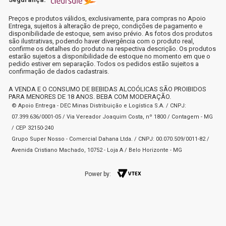
Preços e produtos válidos, exclusivamente, para compras no Apoio
Entrega, sujeitos à alteração de preço, condições de pagamento e
disponibilidade de estoque, sem aviso prévio. As fotos dos produtos
são ilustrativas, podendo haver divergência com o produto real,
confirme os detalhes do produto na respectiva descrição. Os produtos
estarão sujeitos a disponibilidade de estoque no momento em que o
pedido estiver em separação. Todos os pedidos estão sujeitos a
confirmação de dados cadastrais.
A VENDA E O CONSUMO DE BEBIDAS ALCOÓLICAS SÃO PROIBIDOS
PARA MENORES DE 18 ANOS. BEBA COM MODERAÇÃO.
© Apoio Entrega - DEC Minas Distribuição e Logística S.A. / CNPJ:
07.399.636/0001-05 / Via Vereador Joaquim Costa, nº 1800 / Contagem - MG
/ CEP 32150-240
Grupo Super Nosso - Comercial Dahana Ltda. / CNPJ: 00.070.509/0011-82 /
Avenida Cristiano Machado, 10752 - Loja A / Belo Horizonte - MG
Power by: