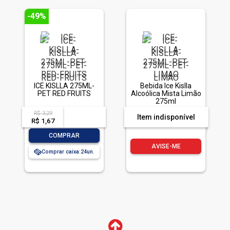
-49%
ICE KISLLA 275ML-
Bebida Ice Kislla
PET RED FRUITS
Alcoólica Mista Limão
275ml
R$ 3,29
acima de
--
Item indisponível
R$ 1,67
-- --,--
un.
-
+
COMPRAR
AVISE-ME
Comprar caixa:
24