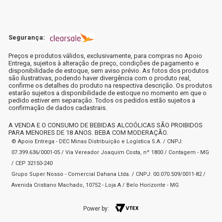
Segurança:
Preços e produtos válidos, exclusivamente, para compras no Apoio
Entrega, sujeitos à alteração de preço, condições de pagamento e
disponibilidade de estoque, sem aviso prévio. As fotos dos produtos
são ilustrativas, podendo haver divergência com o produto real,
confirme os detalhes do produto na respectiva descrição. Os produtos
estarão sujeitos a disponibilidade de estoque no momento em que o
pedido estiver em separação. Todos os pedidos estão sujeitos a
confirmação de dados cadastrais.
A VENDA E O CONSUMO DE BEBIDAS ALCOÓLICAS SÃO PROIBIDOS
PARA MENORES DE 18 ANOS. BEBA COM MODERAÇÃO.
© Apoio Entrega - DEC Minas Distribuição e Logística S.A. / CNPJ:
07.399.636/0001-05 / Via Vereador Joaquim Costa, nº 1800 / Contagem - MG
/ CEP 32150-240
Grupo Super Nosso - Comercial Dahana Ltda. / CNPJ: 00.070.509/0011-82 /
Avenida Cristiano Machado, 10752 - Loja A / Belo Horizonte - MG
Power by: