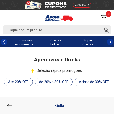
0
Exclusivas
Ofertas
Super
e-commerce
Folheto
Ofertas
Aperitivos e Drinks
Seleção rápida promoções:
Até 20% OFF
de 20% a 30% OFF
Acima de 30% OFF
Kislla