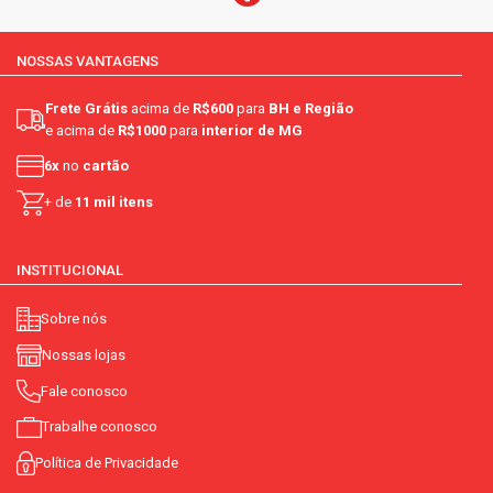
NOSSAS VANTAGENS
Frete Grátis
acima de
R$600
para
BH e Região
e acima de
R$1000
para
interior de MG
6x
no
cartão
+ de
11 mil itens
INSTITUCIONAL
Sobre nós
Nossas lojas
Fale conosco
Trabalhe conosco
Política de Privacidade