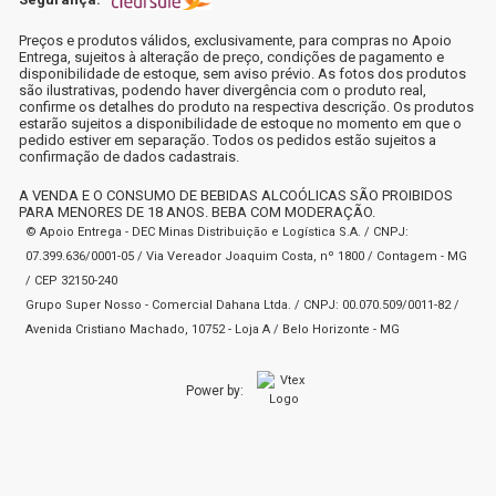
Preços e produtos válidos, exclusivamente, para compras no Apoio
Entrega, sujeitos à alteração de preço, condições de pagamento e
disponibilidade de estoque, sem aviso prévio. As fotos dos produtos
são ilustrativas, podendo haver divergência com o produto real,
confirme os detalhes do produto na respectiva descrição. Os produtos
estarão sujeitos a disponibilidade de estoque no momento em que o
pedido estiver em separação. Todos os pedidos estão sujeitos a
confirmação de dados cadastrais.
A VENDA E O CONSUMO DE BEBIDAS ALCOÓLICAS SÃO PROIBIDOS
PARA MENORES DE 18 ANOS. BEBA COM MODERAÇÃO.
© Apoio Entrega - DEC Minas Distribuição e Logística S.A. / CNPJ:
07.399.636/0001-05 / Via Vereador Joaquim Costa, nº 1800 / Contagem - MG
/ CEP 32150-240
Grupo Super Nosso - Comercial Dahana Ltda. / CNPJ: 00.070.509/0011-82 /
Avenida Cristiano Machado, 10752 - Loja A / Belo Horizonte - MG
Power by: