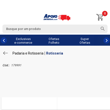
0
Exclusivas
Ofertas
Super
e-commerce
Folheto
Ofertas
Padaria e Rotisseria
Rotisseria
Cód.:
179991