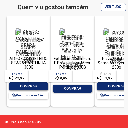
Quem viu gostou também
VER TUDO
ARROZ CARRETEIRO
Fettuccine Com Peru
Pizza Calabre
SEARA PANELINHA
E Brócolis Meu Menu
Seara Air Fryer 
300G
Perdigão 300G
250g
R$ 12,99
unidade
acima de
--
unidade
acima de
--
acim
R$ 22,99
-- --,--
un.
R$ 8,99
-- --,--
un.
R$ 11,99
-- --,
-
+
-
COMPRAR
COMPRAR
-
+
COMPRAR
Comprar caixa:
12
Comprar caixa:
1
NOSSAS VANTAGENS