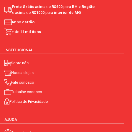
Frete Grátis
acima de
R$600
para
BH e Região
e acima de
R$1000
para
interior de MG
6x
no
cartão
+ de
11 mil itens
INSTITUCIONAL
Sobre nós
Nossas lojas
Fale conosco
Trabalhe conosco
Política de Privacidade
AJUDA