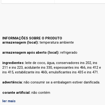
INFORMAÇÕES SOBRE O PRODUTO
armazenagem (local):
temperatura ambiente
armazenagem após aberto (local):
refrigerado
ingredientes:
leite de coco, água, conservadores ins 202, ins
211 e ins 223, acidulante ins 330, espessantes ins 466, ins 412 e
ins 415, estabilizante ins 460i, emulsificantes ins 435 e ins 471.
advertência:
não consumir se a embalagem estiver danificada.
corante artificial:
não contém
ler mais
nome principal do item:
leite de coco