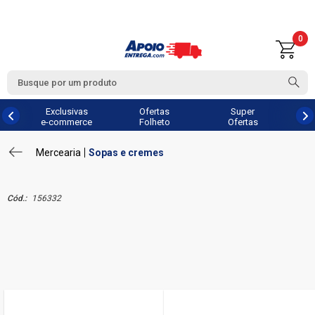
0
Exclusivas
Ofertas
Super
e-commerce
Folheto
Ofertas
Mercearia
Sopas e cremes
Cód.:
156332