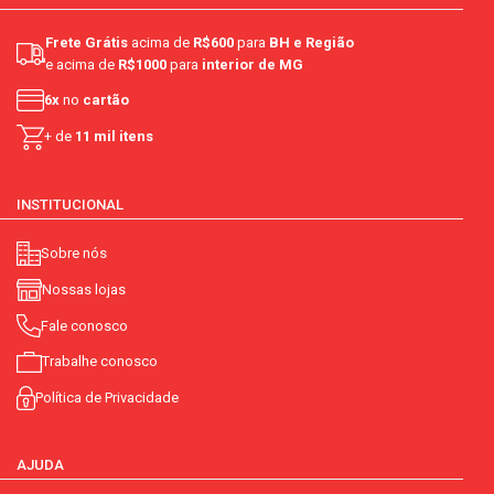
Frete Grátis
acima de
R$600
para
BH e Região
e acima de
R$1000
para
interior de MG
6x
no
cartão
+ de
11 mil itens
INSTITUCIONAL
Sobre nós
Nossas lojas
Fale conosco
Trabalhe conosco
Política de Privacidade
AJUDA