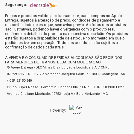
Segurança:
Preços e produtos válidos, exclusivamente, para compras no Apoio
Entrega, sujeitos à alteração de preço, condições de pagamento e
disponibilidade de estoque, sem aviso prévio. As fotos dos produtos
são ilustrativas, podendo haver divergência com o produto real,
confirme os detalhes do produto na respectiva descrição. Os produtos
estarão sujeitos a disponibilidade de estoque no momento em que o
pedido estiver em separação. Todos os pedidos estão sujeitos a
confirmação de dados cadastrais.
A VENDA E O CONSUMO DE BEBIDAS ALCOÓLICAS SÃO PROIBIDOS
PARA MENORES DE 18 ANOS. BEBA COM MODERAÇÃO.
© Apoio Entrega - DEC Minas Distribuição e Logística S.A. / CNPJ:
07.399.636/0001-05 / Via Vereador Joaquim Costa, nº 1800 / Contagem - MG
/ CEP 32150-240
Grupo Super Nosso - Comercial Dahana Ltda. / CNPJ: 00.070.509/0011-82 /
Avenida Cristiano Machado, 10752 - Loja A / Belo Horizonte - MG
Power by: